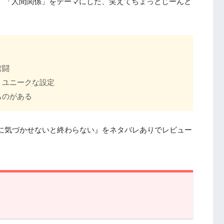
」「人間関係」をテーマにした、笑えてちょっとじーんと
奮闘
うユニークな設定
ものがある
上司に気づかせないと終わらない』をネタバレありでレビュー
司に気づかせないと終わらない』作品情報