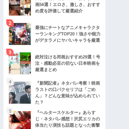
画56選！エロさ、激しさ、おすす
め度を評価して厳選紹介
2
最強にチートなアニメキャラクタ
ーランキングTOP20！強さや能力
がデタラメにヤバいキャラを厳選
3
絶対泣ける邦画おすすめ29選！号
泣・感動必至の切ない日本映画を
厳選まとめ
4
『新聞記者』ネタバレ考察！映画
ラストの口パクセリフは「ごめ
ん」？どんな意味が込められてい
た？
5
『ヘルタースケルター』あらす
じ・ネタバレ感想！沢尻エリカの
体当たり演技も話題となった衝撃