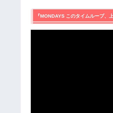
2.
【ネタバレ】『MONDAYS このタ
2.1
『MONDAYS このタイムループ
最悪な一週間のはじまり
2.2
もしかしてタイムループしている？
2.3
タイムループからの脱出を目指す
2.4
タイムループの本当の原因
2.5
大切なこと
2.6
ループの終わりとチームの絆
3.
【ネタバレ】『MONDAYS このタイ
3.1
「あるある」な職場描写
3.2
「上司に気づかせる」作戦がじわじわ
3.3
吉川の心の変化
4.
『MONDAYS このタイムループ、
想まとめ