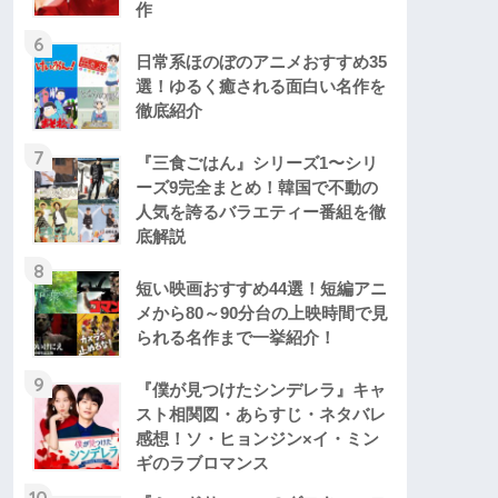
作
6
日常系ほのぼのアニメおすすめ35
選！ゆるく癒される面白い名作を
徹底紹介
7
『三食ごはん』シリーズ1〜シリ
ーズ9完全まとめ！韓国で不動の
人気を誇るバラエティー番組を徹
底解説
8
短い映画おすすめ44選！短編アニ
メから80～90分台の上映時間で見
られる名作まで一挙紹介！
9
『僕が見つけたシンデレラ』キャ
スト相関図・あらすじ・ネタバレ
感想！ソ・ヒョンジン×イ・ミン
ギのラブロマンス
10