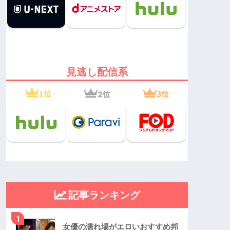
見逃し配信系
記事ランキング
1
女優の濡れ場がエロいおすすめ邦