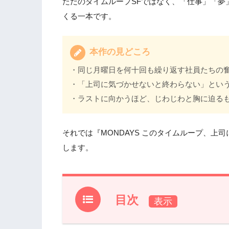
ただのタイムループSFではなく、「仕事」「夢
くる一本です。
本作の見どころ
・同じ月曜日を何十回も繰り返す社員たちの
・「上司に気づかせないと終わらない」とい
・ラストに向かうほど、じわじわと胸に迫る
それでは『MONDAYS このタイムループ、
します。
目次
1.
『MONDAYS このタイムループ、上