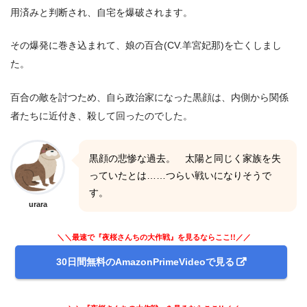
用済みと判断され、自宅を爆破されます。
その爆発に巻き込まれて、娘の百合(CV.羊宮妃那)を亡くしまし
た。
百合の敵を討つため、自ら政治家になった黒顔は、内側から関係
者たちに近付き、殺して回ったのでした。
黒顔の悲惨な過去。 太陽と同じく家族を失
っていたとは……つらい戦いになりそうで
す。
urara
＼＼最速で『夜桜さんちの大作戦』を見るならここ!!／／
30日間無料のAmazonPrimeVideoで見る