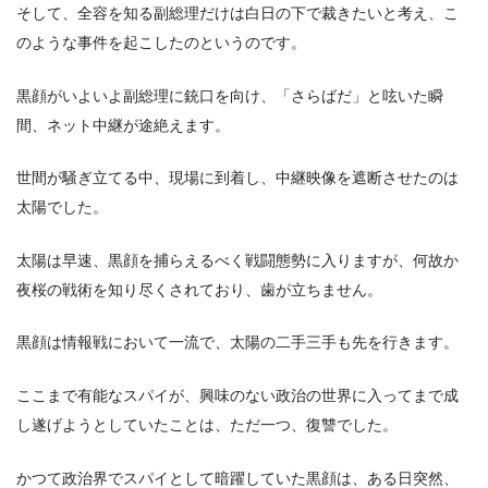
そして、全容を知る副総理だけは白日の下で裁きたいと考え、こ
のような事件を起こしたのというのです。
黒顔がいよいよ副総理に銃口を向け、「さらばだ」と呟いた瞬
間、ネット中継が途絶えます。
世間が騒ぎ立てる中、現場に到着し、中継映像を遮断させたのは
太陽でした。
太陽は早速、黒顔を捕らえるべく戦闘態勢に入りますが、何故か
夜桜の戦術を知り尽くされており、歯が立ちません。
黒顔は情報戦において一流で、太陽の二手三手も先を行きます。
ここまで有能なスパイが、興味のない政治の世界に入ってまで成
し遂げようとしていたことは、ただ一つ、復讐でした。
かつて政治界でスパイとして暗躍していた黒顔は、ある日突然、