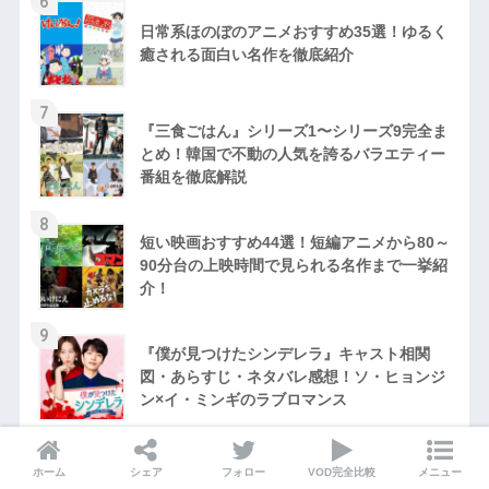
6
日常系ほのぼのアニメおすすめ35選！ゆるく
癒される面白い名作を徹底紹介
7
『三食ごはん』シリーズ1〜シリーズ9完全ま
とめ！韓国で不動の人気を誇るバラエティー
番組を徹底解説
8
短い映画おすすめ44選！短編アニメから80～
90分台の上映時間で見られる名作まで一挙紹
介！
9
『僕が見つけたシンデレラ』キャスト相関
図・あらすじ・ネタバレ感想！ソ・ヒョンジ
ン×イ・ミンギのラブロマンス
10
『ミッドサマー』のグロさ・エロさをネタバ
ホーム
シェア
フォロー
VOD完全比較
メニュー
レ解説！映画ファンの感想まとめ！R15指定