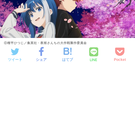
ⓒ権平ひつじ／集英社・夜桜さんちの大作戦製作委員会
LINE
ツイート
シェア
はてブ
Pocket