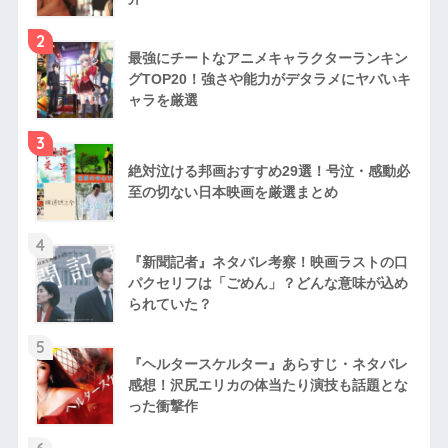
2
最強にチートなアニメキャラクターランキン
グTOP20！強さや能力がデタラメにヤバいキ
ャラを厳選
3
絶対泣ける邦画おすすめ29選！号泣・感動必
至の切ない日本映画を厳選まとめ
4
『新聞記者』ネタバレ考察！映画ラストの口
パクセリフは「ごめん」？どんな意味が込め
られていた？
5
『ヘルタースケルター』あらすじ・ネタバレ
感想！沢尻エリカの体当たり演技も話題とな
った衝撃作