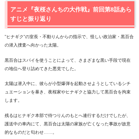
2.
【ネタバレあり】アニメ『夜桜さんちの大作戦』第9話
アニメ『夜桜さんちの大作戦』前回第8話あら
あらすじ・感想
すじと振り返り
2.1
拉致事件発生
2.2
黒顔の復讐
”ヒナギク”の室長・不動りんからの指示で、怪しい政治家・黒百合
2.3
太陽ｖｓ黒顔／翠ｖｓ赤青黄
の潜入捜査へ向かった太陽。
2.4
情報戦の先へ
3.
アニメ『夜桜さんちの大作戦』第9話まとめ
黒百合はスパイを使うことによって、さまざまな黒い手段で現在
の地位へ登り詰めてきた悪党でした。
太陽は潜入中に、彼らが小型爆弾を起動させようとしているシチ
ュエーションを暴き、夜桜家やヒナギクと協力して黒百合を拘束
します。
残るはヒナギク本部で待つりんのもとへ連行するだけでしたが、
護送中の車内にて、黒百合は太陽の家族が亡くなった事故が故意
的なものだと匂わせ……。