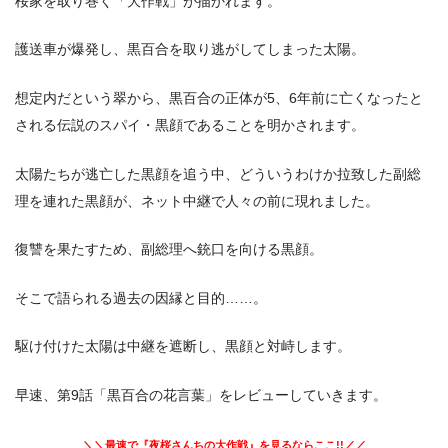
桜家を取り巻く「大作戦」が描かれます。
護送車が爆発し、黒百合を取り逃がしてしまった太陽。
想定内だという翠から、黒百合の正体が5、6年前に亡くなったと
される伝説のスパイ・黒顔であることを明かされます。
太陽たちが逃亡した黒顔を追う中、どういうわけか拉致した副総
理を連れた黒顔が、ネット中継で人々の前に現れました。
復讐を果たすため、副総理へ銃口を向ける黒顔。
そこで語られる過去の因縁と目的……。
駆け付けた太陽は中継を遮断し、黒顔と対峙します。
早速、第9話「黒百合の花言葉」をレビューしていきます。
＼＼最速で『夜桜さんちの大作戦』を見るならここ!!／／