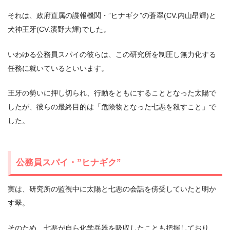
それは、政府直属の諜報機関・”ヒナギク”の蒼翠(CV.内山昂輝)と
犬神王牙(CV.濱野大輝)でした。
いわゆる公務員スパイの彼らは、この研究所を制圧し無力化する
任務に就いているといいます。
王牙の勢いに押し切られ、行動をともにすることとなった太陽で
したが、彼らの最終目的は「危険物となった七悪を殺すこと」で
した。
公務員スパイ・”ヒナギク”
実は、研究所の監視中に太陽と七悪の会話を傍受していたと明か
す翠。
そのため、七悪が自ら化学兵器を吸収したことも把握しており、