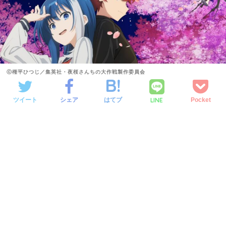
ⓒ権平ひつじ／集英社・夜桜さんちの大作戦製作委員会
LINE
ツイート
シェア
はてブ
Pocket