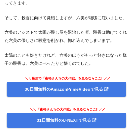
ってきます。
そして、殺香に向けて発砲しますが、六美が咄嗟に庇いました。
六美のアシストで太陽が殺し屋を退治した頃、殺香は助けてくれ
た六美の優しさに殺意を削がれ、惚れ込んでしまいます。
太陽のことも好きだけれど、六美のほうがもっと好きになった様
子の殺香は、六美にべったりと懐くのでした。
＼＼最速で『夜桜さんちの大作戦』を見るならここ!!／／
30日間無料のAmazonPrimeVideoで見る
＼＼『夜桜さんちの大作戦』を見るならここ!!／／
31日間無料のU-NEXTで見る