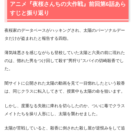
【ネタバレあり】アニメ『夜桜さんちの大作戦』第7話
アニメ『夜桜さんちの大作戦』前回第6話あら
あらすじ・感想
すじと振り返り
2.1
七悪救出ミッション！
2.2
公務員スパイ・”ヒナギク”
夜桜家のデータベースがハッキングされ、太陽のパーソナルデー
2.3
蒼翠を尾行せよ
タだけが盗まれたと報告する四怨。
2.4
癖を見抜く
3.
アニメ『夜桜さんちの大作戦』第7話まとめ
薄気味悪さを感じながらも登校していた太陽と六美の前に現れた
のは、惚れた男をつけ回して殺す”男狩り”スパイの切崎殺香でし
た。
闇サイトに公開された太陽の動画を見て一目惚れしたという殺香
は、同じクラスに転入してきて、授業中も太陽の命を狙います。
しかし、度重なる失敗に痺れを切らしたのか、ついに毒でクラス
メイトたちを操り人形にし、太陽を襲わせました。
太陽が苦戦していると、殺香に倒された殺し屋が逆恨みをして追