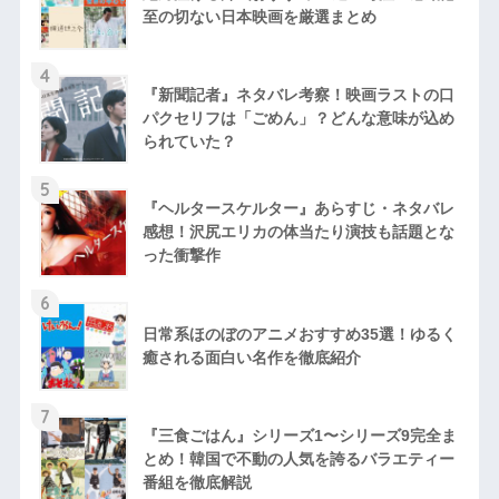
至の切ない日本映画を厳選まとめ
4
『新聞記者』ネタバレ考察！映画ラストの口
パクセリフは「ごめん」？どんな意味が込め
られていた？
5
『ヘルタースケルター』あらすじ・ネタバレ
感想！沢尻エリカの体当たり演技も話題とな
った衝撃作
6
日常系ほのぼのアニメおすすめ35選！ゆるく
癒される面白い名作を徹底紹介
7
『三食ごはん』シリーズ1〜シリーズ9完全ま
とめ！韓国で不動の人気を誇るバラエティー
番組を徹底解説