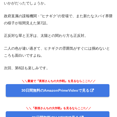
いかがだったでしょうか。
政府直属の諜報機関・”ヒナギク”の登場で、また新たなスパイ界隈
の様子が垣間見えた第7話。
正反対な翠と王牙は、太陽との関わり方も正反対。
二人の色が違い過ぎて、ヒナギクの雰囲気がすぐには掴めないと
ころも面白いですよね。
次回、第8話も楽しみです。
＼＼最速で『夜桜さんちの大作戦』を見るならここ!!／／
30日間無料のAmazonPrimeVideoで見る
＼＼『夜桜さんちの大作戦』を見るならここ!!／／