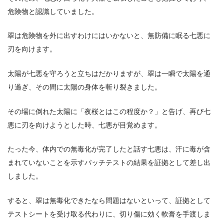
危険物と認識していました。
翠は危険物を外に出すわけにはいかないと、無防備に眠る七悪に
刃を向けます。
太陽が七悪を守ろうと立ちはだかりますが、翠は一瞬で太陽を通
り過ぎ、その間に太陽の身体を斬り裂きました。
その場に倒れた太陽に「夜桜とはこの程度か？」と告げ、再び七
悪に刃を向けようとした時、七悪が目覚めます。
たった今、体内での無毒化が完了したと話す七悪は、汗に毒が含
まれていないことを示すパッチテストの結果を証拠として差し出
しました。
すると、翠は無毒化できたなら問題はないといって、証拠として
テストシートを受け取る代わりに、切り傷に効く軟膏を手渡しま