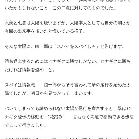
いたかもしれないこと、この二点に対してのものでした。
六美と七悪は太陽を庇いますが、太陽本人としても自分の弱さが
今回の出来事を招いたと悔いている様子。
そんな太陽に、凶一郎は「スパイをスパイしろ」と告げます。
汚名返上するためにはヒナギクに勝つしかない、ヒナギクに勝ち
たければ情報を盗め、と。
スパイは情報戦……凶一郎からそう言われて翠の尾行を始めた太
陽でしたが、初日から見つかってしまいます。
バレてしまっても諦められない太陽が尾行を宣言すると、翠はヒ
ナギク秘伝の移動術・”花踏み”――音もなく高速で移動できる歩法
で去って行きました。