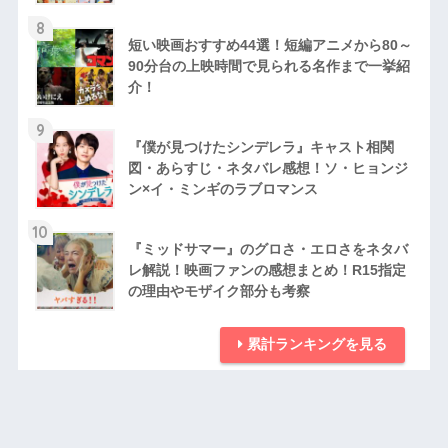
8
短い映画おすすめ44選！短編アニメから80～
90分台の上映時間で見られる名作まで一挙紹
介！
9
『僕が見つけたシンデレラ』キャスト相関
図・あらすじ・ネタバレ感想！ソ・ヒョンジ
ン×イ・ミンギのラブロマンス
10
『ミッドサマー』のグロさ・エロさをネタバ
レ解説！映画ファンの感想まとめ！R15指定
の理由やモザイク部分も考察
累計ランキングを見る