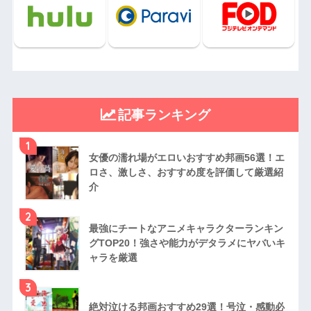
記事ランキング
1
女優の濡れ場がエロいおすすめ邦画56選！エ
ロさ、激しさ、おすすめ度を評価して厳選紹
介
2
最強にチートなアニメキャラクターランキン
グTOP20！強さや能力がデタラメにヤバいキ
ャラを厳選
3
絶対泣ける邦画おすすめ29選！号泣・感動必