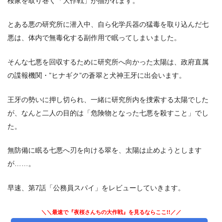
桜家を取り巻く「大作戦」が描かれます。
とある悪の研究所に潜入中、自ら化学兵器の猛毒を取り込んだ七
悪は、体内で無毒化する副作用で眠ってしまいました。
そんな七悪を回収するために研究所へ向かった太陽は、政府直属
の諜報機関・”ヒナギク”の蒼翠と犬神王牙に出会います。
王牙の勢いに押し切られ、一緒に研究所内を捜索する太陽でした
が、なんと二人の目的は「危険物となった七悪を殺すこと」でし
た。
無防備に眠る七悪へ刃を向ける翠を、太陽は止めようとします
が……。
早速、第7話「公務員スパイ」をレビューしていきます。
＼＼最速で『夜桜さんちの大作戦』を見るならここ!!／／