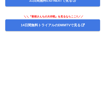
31日間無料のU-NEXTで見る
＼＼『夜桜さんちの大作戦』を見るならここ!!／／
14日間無料トライアルのDMMTVで見る