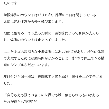
たのです。
時限爆弾のカウントは残り10秒、部屋の出口は閉まっている……
太陽は迷わず窓から外へ飛び出します。
地面に落ちる、そう思った瞬間、鋼蜘蛛によって身体が支えら
れ、爆弾のカウントは止まっていました。
……たま屋の高威力な小型爆弾には2つの弱点があり、標的の体温
で充電するために起動時間がかかることと、糸1本で停止できる構
造のシンプルさだといいます。
駆け付けた凶一郎は、鋼蜘蛛で太陽を助け、爆弾を止めて告げま
した。
「自分さえも疑うべきこの世界でも唯一信じられるものがある、
それが俺たち”家族”だ」