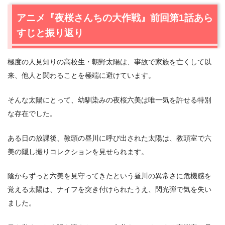
2.
【ネタバレあり】アニメ『夜桜さんちの大作戦』第2話
アニメ『夜桜さんちの大作戦』前回第1話あら
あらすじ・感想
すじと振り返り
2.1
夜桜家の使命
2.2
太陽の初任務
極度の人見知りの高校生・朝野太陽は、事故で家族を亡くして以
2.3
六美を守るということ
来、他人と関わることを極端に避けています。
2.4
”家族”の信頼
3.
アニメ『夜桜さんちの大作戦』第2話まとめ
そんな太陽にとって、幼馴染みの夜桜六美は唯一気を許せる特別
な存在でした。
ある日の放課後、教頭の昼川に呼び出された太陽は、教頭室で六
美の隠し撮りコレクションを見せられます。
陰からずっと六美を見守ってきたという昼川の異常さに危機感を
覚える太陽は、ナイフを突き付けられたうえ、閃光弾で気を失い
ました。