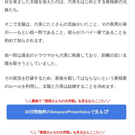
目を覚ました太陽を迎えたのは、六美をはじめとする夜桜家の兄
妹たち。
そこで太陽は、六美にたくさんの兄妹がいたこと、その長男が昼
川――もとい凶一郎であること、彼らがスパイ一家であることを
初めて知らされます。
凶一郎は過去のトラウマから六美に執着しており、距離の近い太
陽を殺そうとしていました。
その状況を打破するため、家族を殺してはならないという夜桜家
のルールを利用し、太陽と六美は結婚することを決めます。
＼＼最速で『夜桜さんちの大作戦』を見るならここ!!／／
30日間無料のAmazonPrimeVideoで見る
＼＼『夜桜さんちの大作戦』を見るならここ!!／／