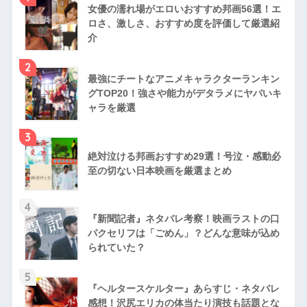
女優の濡れ場がエロいおすすめ邦画56選！エ
ロさ、激しさ、おすすめ度を評価して厳選紹
介
2
最強にチートなアニメキャラクターランキン
グTOP20！強さや能力がデタラメにヤバいキ
ャラを厳選
3
絶対泣ける邦画おすすめ29選！号泣・感動必
至の切ない日本映画を厳選まとめ
4
『新聞記者』ネタバレ考察！映画ラストの口
パクセリフは「ごめん」？どんな意味が込め
られていた？
5
『ヘルタースケルター』あらすじ・ネタバレ
感想！沢尻エリカの体当たり演技も話題とな