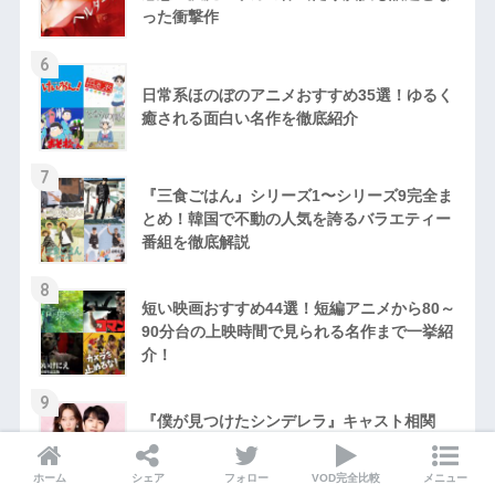
った衝撃作
6
日常系ほのぼのアニメおすすめ35選！ゆるく
癒される面白い名作を徹底紹介
7
『三食ごはん』シリーズ1〜シリーズ9完全ま
とめ！韓国で不動の人気を誇るバラエティー
番組を徹底解説
8
短い映画おすすめ44選！短編アニメから80～
90分台の上映時間で見られる名作まで一挙紹
介！
9
『僕が見つけたシンデレラ』キャスト相関
図・あらすじ・ネタバレ感想！ソ・ヒョンジ
ン×イ・ミンギのラブロマンス
ホーム
シェア
フォロー
VOD完全比較
メニュー