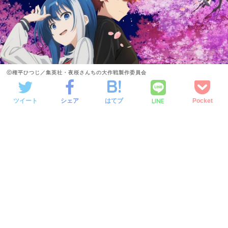
ⓒ権平ひつじ／集英社・夜桜さんちの大作戦製作委員会
LINE
ツイート
シェア
はてブ
Pocket