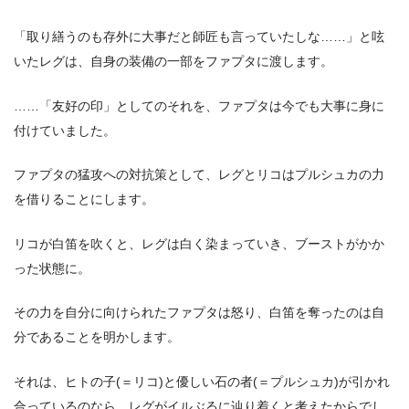
「取り繕うのも存外に大事だと師匠も言っていたしな……」と呟
いたレグは、自身の装備の一部をファプタに渡します。
……「友好の印」としてのそれを、ファプタは今でも大事に身に
付けていました。
ファプタの猛攻への対抗策として、レグとリコはプルシュカの力
を借りることにします。
リコが白笛を吹くと、レグは白く染まっていき、ブーストがかか
った状態に。
その力を自分に向けられたファプタは怒り、白笛を奪ったのは自
分であることを明かします。
それは、ヒトの子(＝リコ)と優しい石の者(＝プルシュカ)が引かれ
合っているのなら、レグがイルぶるに辿り着くと考えたからでし