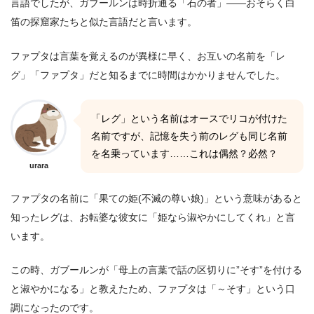
言語でしたが、ガブールンは時折通る「石の者」――おそらく白
笛の探窟家たちと似た言語だと言います。
ファプタは言葉を覚えるのが異様に早く、お互いの名前を「レ
グ」「ファプタ」だと知るまでに時間はかかりませんでした。
「レグ」という名前はオースでリコが付けた
名前ですが、記憶を失う前のレグも同じ名前
を名乗っています……これは偶然？必然？
urara
ファプタの名前に「果ての姫(不滅の尊い娘)」という意味があると
知ったレグは、お転婆な彼女に「姫なら淑やかにしてくれ」と言
います。
この時、ガブールンが「母上の言葉で話の区切りに”そす”を付ける
と淑やかになる」と教えたため、ファプタは「～そす」という口
調になったのです。