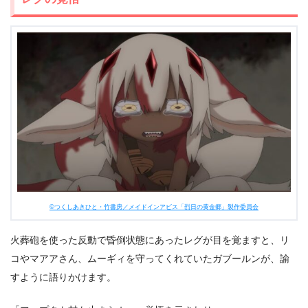
©つくしあきひと・竹書房／メイドインアビス「烈日の黄金郷」製作委員会
火葬砲を使った反動で昏倒状態にあったレグが目を覚ますと、リ
コやマアアさん、ムーギィを守ってくれていたガブールンが、諭
すように語りかけます。