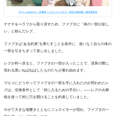
©つくしあきひと・竹書房／メイドインアビス「烈日の黄金郷」製作委員会
ナナチをべラフから取り戻すため、ファプタに「体の一部が欲し
い」と頼んだレグ。
ファプタは”ある約束”を果たすことを条件に、迷いなく自らの体の
一部を引きちぎって差し出しました。
レグが村へ戻ると、ファプタの一部が入ったことで、清算の際に
現れる黒いねばねばしたものたちが暴れ始めます。
ヴエコにどうやってファプタの一部を手に入れたのか問われたレ
グは、交換条件として「村に入るための手伝い」――レグの火葬
砲を使って村に穴を開けることを約束していました。
やがて大きな地響きとともにジュロイモーが現れ、ファプタの一