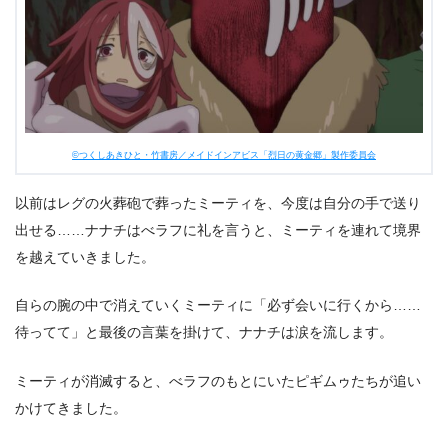
©つくしあきひと・竹書房／メイドインアビス「烈日の黄金郷」製作委員会
以前はレグの火葬砲で葬ったミーティを、今度は自分の手で送り
出せる……ナナチはべラフに礼を言うと、ミーティを連れて境界
を越えていきました。
自らの腕の中で消えていくミーティに「必ず会いに行くから……
待ってて」と最後の言葉を掛けて、ナナチは涙を流します。
ミーティが消滅すると、べラフのもとにいたピギムゥたちが追い
かけてきました。