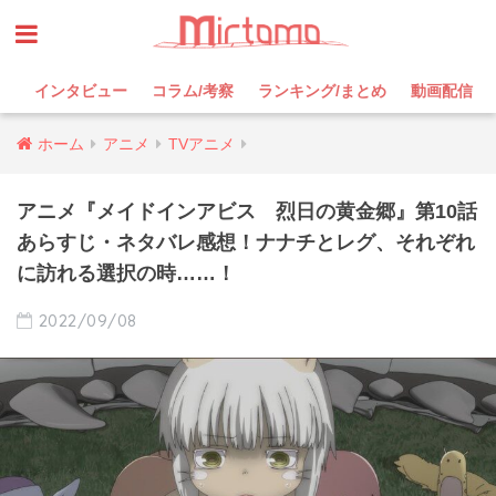
インタビュー
コラム/考察
ランキング/まとめ
動画配信
ホーム
アニメ
TVアニメ
アニメ『メイドインアビス 烈日の黄金郷』第10話
あらすじ・ネタバレ感想！ナナチとレグ、それぞれ
に訪れる選択の時……！
2022/09/08