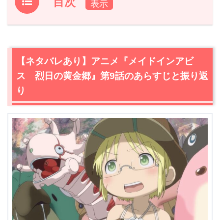
目次
1.
【ネタバレあり】アニメ『メイドインアビス 烈日の黄
金郷』第9話のあらすじと振り返り
2.
【ネタバレあり】アニメ『メイドインアビス 烈日の黄
【ネタバレあり】アニメ『メイドインアビ
金郷』第10話あらすじ・感想
ス 烈日の黄金郷』第9話のあらすじと振り返
2.1
拾うものすべて
り
2.2
レグの覚悟
2.3
友好の印
2.4
約束
3.
アニメ『メイドインアビス 烈日の黄金郷』第10話まと
め