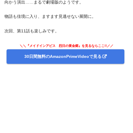
向かう演出……まるで劇場版のようです。
物語も佳境に入り、ますます見逃せない展開に。
次回、第11話も楽しみです。
＼＼『メイドインアビス 烈日の黄金郷』を見るならここ!!／／
30日間無料のAmazonPrimeVideoで見る