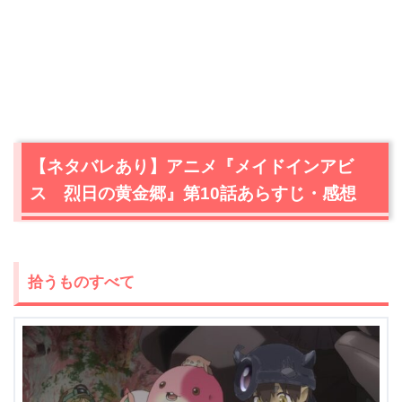
【ネタバレあり】アニメ『メイドインアビ
ス 烈日の黄金郷』第10話あらすじ・感想
拾うものすべて