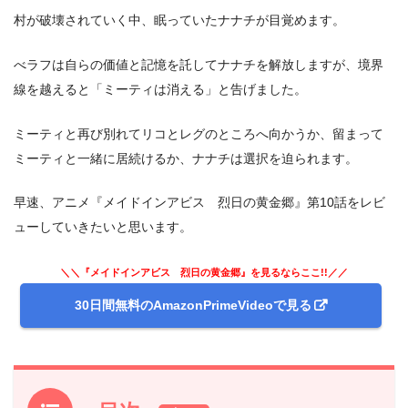
村が破壊されていく中、眠っていたナナチが目覚めます。
べラフは自らの価値と記憶を託してナナチを解放しますが、境界
線を越えると「ミーティは消える」と告げました。
ミーティと再び別れてリコとレグのところへ向かうか、留まって
ミーティと一緒に居続けるか、ナナチは選択を迫られます。
早速、アニメ『メイドインアビス 烈日の黄金郷』第10話をレビ
ューしていきたいと思います。
＼＼『メイドインアビス 烈日の黄金郷』を見るならここ!!／／
30日間無料のAmazonPrimeVideoで見る