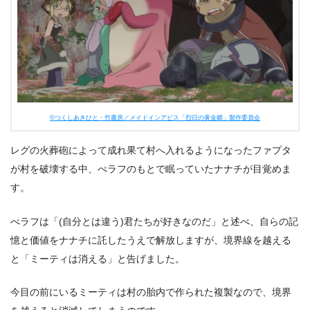
©つくしあきひと・竹書房／メイドインアビス「烈日の黄金郷」製作委員会
レグの火葬砲によって成れ果て村へ入れるようになったファプタ
が村を破壊する中、べラフのもとで眠っていたナナチが目覚めま
す。
べラフは「(自分とは違う)君たちが好きなのだ」と述べ、自らの記
憶と価値をナナチに託したうえで解放しますが、境界線を越える
と「ミーティは消える」と告げました。
今目の前にいるミーティは村の胎内で作られた複製なので、境界