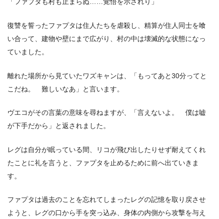
「ファプタも村も止まらぬ……覚悟を示されり」
復讐を誓ったファプタは住人たちを虐殺し、精算が住人同士を喰
い合って、建物や壁にまで広がり、村の中は壊滅的な状態になっ
ていました。
離れた場所から見ていたワズキャンは、「もってあと30分ってと
こだね。 難しいなあ」と言います。
ヴエコがその言葉の意味を尋ねますが、「言えないよ。 僕は嘘
が下手だから」と返されました。
レグは自分が眠っている間、リコが飛び出したりせず耐えてくれ
たことに礼を言うと、ファプタを止めるために前へ出ていきま
す。
ファプタは過去のことを忘れてしまったレグの記憶を取り戻させ
ようと、レグの口から手を突っ込み、身体の内側から攻撃を与え