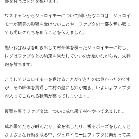
部を持ったレグを狙います。
ワズキャンからジュロイモーについて聞いたヴエコは、ジュロイ
モーが清算の影響を受けないことや、ファプタの一部を奪い取っ
ても尚レグたちを狙うことを伝えました。
黒いねばねばを吐き出して村全体を覆ったジュロイモーに対し、
レグはファプタとの約束を果たしていいのか迷いながらも、火葬
砲を放ちます。
こうしてジュロイモーを退けることができたのは良かったのです
が、その胴体を貫通して村の壁にも穴が開き、いよいよファプタ
が入ってこられる状態が整ってしまいます。
復讐を誓うファプタは、ついに成れ果て村へやって来ました。
成れ果てたちが叫んだり、涙を流したり、祈るポーズをしたりと
さまざまな行動を取る中、ジュロイモーはファプタに向かって黒