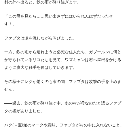
村の外へ出ると、鉄の雨が降り注ぎます。
「この母を見たら……思い出さずにはいられんはずだったそ
す！」
ファプタは涙を流しながら叫びました。
一方、鉄の雨から逃れようと必死な住人たち、ガブールンに何と
か守られているリコたちを見て、ワズキャンは村へ屋根をかける
ように膨大な触手を伸ばしていきます。
その様子にレグが驚くのも束の間、ファプタは攻撃の手を止めま
せん。
――過去、鉄の雨が降り注ぐ中、あの村が母なのだと語るファプ
タの姿がありました。
ハク(＝宝物)のマークや意味、ファプタが村の中に入れないこと、