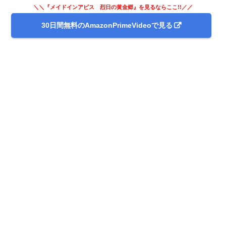
＼＼『メイドインアビス 烈日の黄金郷』を見るならここ!!／／
30日間無料のAmazonPrimeVideoで見る