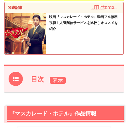
関連記事
映画『マスカレード・ホテル』動画フル無料
視聴！人気配信サービスを比較しオススメを
紹介
目次
1.
『マスカレード・ホテル』作品情報
2.
『マスカレード・ホテル』あらすじ・感想【ネタバレな
し】
『マスカレード・ホテル』作品情報
2.1
ホテル監修者も唸った長澤まさみの美しい所作
2.2
二転三転する事件の真相