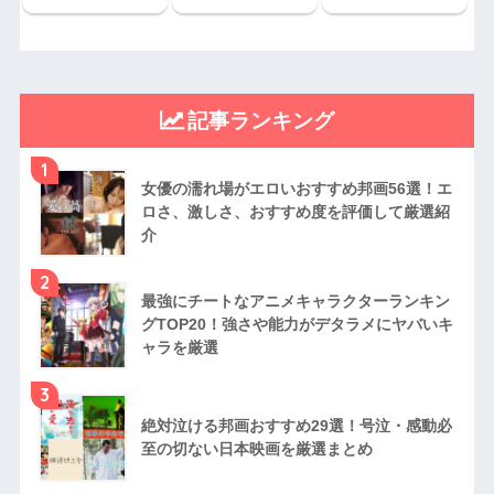
記事ランキング
1
女優の濡れ場がエロいおすすめ邦画56選！エ
ロさ、激しさ、おすすめ度を評価して厳選紹
介
2
最強にチートなアニメキャラクターランキン
グTOP20！強さや能力がデタラメにヤバいキ
ャラを厳選
3
絶対泣ける邦画おすすめ29選！号泣・感動必
至の切ない日本映画を厳選まとめ