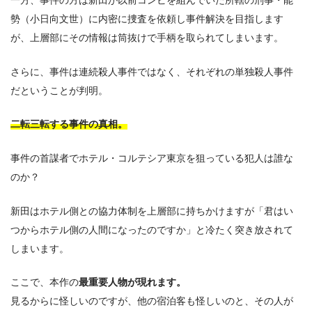
一方、事件の方は新田が以前コンビを組んでいた所轄の刑事・能
勢（小日向文世）に内密に捜査を依頼し事件解決を目指します
が、上層部にその情報は筒抜けで手柄を取られてしまいます。
さらに、事件は連続殺人事件ではなく、それぞれの単独殺人事件
だということが判明。
二転三転する事件の真相。
事件の首謀者でホテル・コルテシア東京を狙っている犯人は誰な
のか？
新田はホテル側との協力体制を上層部に持ちかけますが「君はい
つからホテル側の人間になったのですか」と冷たく突き放されて
しまいます。
ここで、本作の
最重要人物が現れます。
見るからに怪しいのですが、他の宿泊客も怪しいのと、その人が