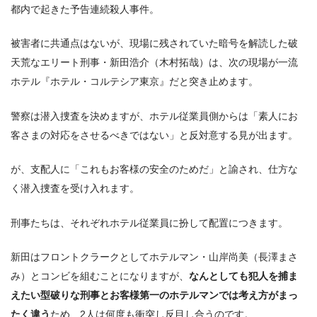
都内で起きた予告連続殺人事件。
被害者に共通点はないが、現場に残されていた暗号を解読した破
天荒なエリート刑事・新田浩介（木村拓哉）は、次の現場が一流
ホテル『ホテル・コルテシア東京』だと突き止めます。
警察は潜入捜査を決めますが、ホテル従業員側からは「素人にお
客さまの対応をさせるべきではない」と反対意する見が出ます。
が、支配人に「これもお客様の安全のためだ」と諭され、仕方な
く潜入捜査を受け入れます。
刑事たちは、それぞれホテル従業員に扮して配置につきます。
新田はフロントクラークとしてホテルマン・山岸尚美（長澤まさ
み）とコンビを組むことになりますが、
なんとしても犯人を捕ま
えたい型破りな刑事とお客様第一のホテルマンでは考え方がまっ
たく違う
ため、2人は何度も衝突し反目し合うのです。