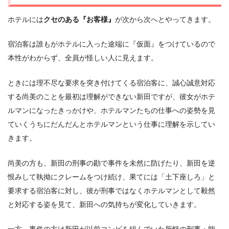
ホテルには
クセのある『お客様』
が次から次へとやってきます。
宿泊客は誰もがホテルに入った途端に『仮面』をつけているので
本性がわからず、全員が怪しい人に見えます。
ときには理不尽な要求を突き付けてくる宿泊客に、誠心誠意対応
する尚美のことを最初は理解ができない新田ですが、彼女がホテ
ルマンになったきっかけや、ホテルマンたちの仕事への姿勢を見
ていくうちにだんだんとホテルマンという仕事に理解を示してい
きます。
尚美の方も、新田の刑事の勘で事件を未然に防げたり、新田を逆
恨みして執拗にクレームをつけ続け、果てには「土下座しろ」と
要求する宿泊客に対し、彼が刑事ではなくホテルマンとして毅然
と対応する姿を見て、新田への気持ちが変化していきます。