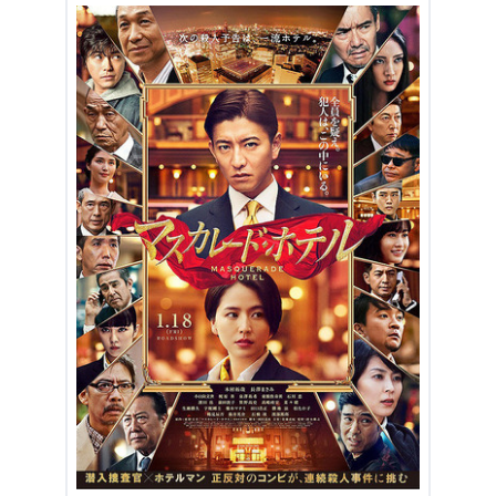
2.3
犯人はいったい誰だ？あなたは見破れますか？
2.4
続編を感じさせる結末
3.
『マスカレード・ホテル』まとめ