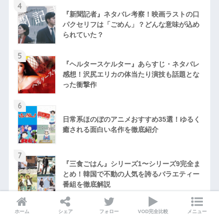
4
『新聞記者』ネタバレ考察！映画ラストの口
パクセリフは「ごめん」？どんな意味が込め
られていた？
5
『ヘルタースケルター』あらすじ・ネタバレ
感想！沢尻エリカの体当たり演技も話題とな
った衝撃作
6
日常系ほのぼのアニメおすすめ35選！ゆるく
癒される面白い名作を徹底紹介
7
『三食ごはん』シリーズ1〜シリーズ9完全ま
とめ！韓国で不動の人気を誇るバラエティー
番組を徹底解説
8
ホーム
シェア
フォロー
VOD完全比較
メニュー
短い映画おすすめ44選！短編アニメから80～