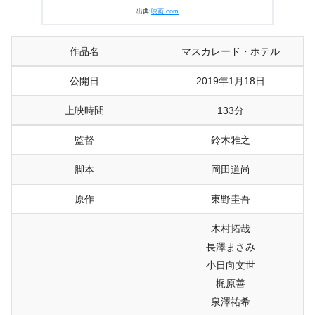
出典:
映画.com
作品名
マスカレード・ホテル
公開日
2019年1月18日
上映時間
133分
監督
鈴木雅之
脚本
岡田道尚
原作
東野圭吾
木村拓哉
長澤まさみ
小日向文世
梶原善
泉澤祐希