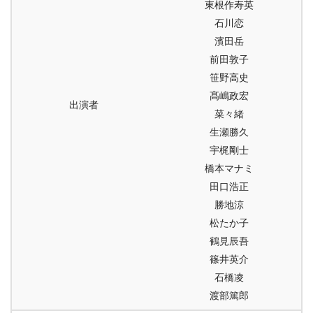
東根作寿英
石川恋
濱田岳
前田敦子
笹野高史
髙嶋政宏
出演者
菜々緒
生瀬勝久
宇梶剛士
橋本マナミ
田口浩正
勝地涼
松たか子
鶴見辰吾
篠井英介
石橋凌
渡部篤郎