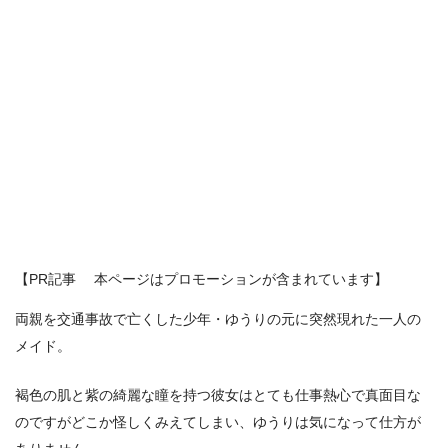
【PR記事 本ページはプロモーションが含まれています】
両親を交通事故で亡くした少年・ゆうりの元に突然現れた一人の
メイド。
褐色の肌と紫の綺麗な瞳を持つ彼女はとても仕事熱心で真面目な
のですがどこか怪しくみえてしまい、ゆうりは気になって仕方が