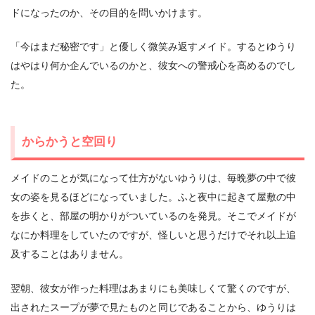
ドになったのか、その目的を問いかけます。
「今はまだ秘密です」と優しく微笑み返すメイド。するとゆうり
はやはり何か企んでいるのかと、彼女への警戒心を高めるのでし
た。
からかうと空回り
メイドのことが気になって仕方がないゆうりは、毎晩夢の中で彼
女の姿を見るほどになっていました。ふと夜中に起きて屋敷の中
を歩くと、部屋の明かりがついているのを発見。そこでメイドが
なにか料理をしていたのですが、怪しいと思うだけでそれ以上追
及することはありません。
翌朝、彼女が作った料理はあまりにも美味しくて驚くのですが、
出されたスープが夢で見たものと同じであることから、ゆうりは