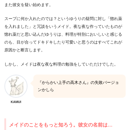
また彼女を疑い始めます。
スープに何か入れたのでは？というゆうりの疑問に対し「惚れ薬
を入れました」と冗談をいうメイド。夜な夜な作っていたものが
惚れ薬だと思い込んだゆうりは、料理が特別においしいと感じる
のも、目が合ってドキドキしたり可愛いと思うのはすべてこれが
原因かと断言します。
しかし、メイドは夜な夜な料理の勉強をしていただけでした。
『からかい上手の高木さん』の失敗バージョ
ンかしら
KAMUI
メイドのことをもっと知ろう。彼女の名前は…