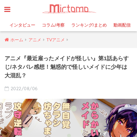
インタビュー
コラム/考察
ランキング/まとめ
動画配信
ホーム
アニメ
TVアニメ
アニメ『最近雇ったメイドが怪しい』第1話あらす
じ/ネタバレ感想！魅惑的で怪しいメイドに少年は
大混乱？
2022/08/06