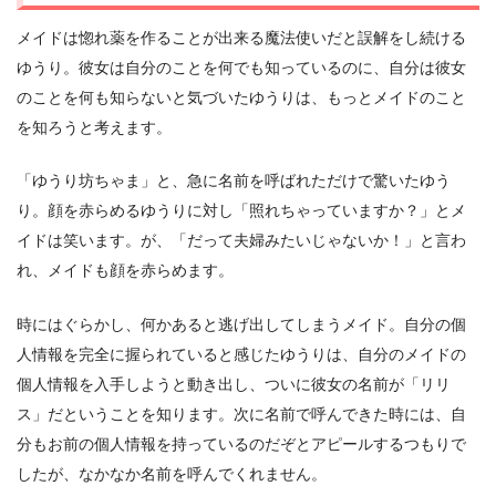
メイドは惚れ薬を作ることが出来る魔法使いだと誤解をし続ける
ゆうり。彼女は自分のことを何でも知っているのに、自分は彼女
のことを何も知らないと気づいたゆうりは、もっとメイドのこと
を知ろうと考えます。
「ゆうり坊ちゃま」と、急に名前を呼ばれただけで驚いたゆう
り。顔を赤らめるゆうりに対し「照れちゃっていますか？」とメ
イドは笑います。が、「だって夫婦みたいじゃないか！」と言わ
れ、メイドも顔を赤らめます。
時にはぐらかし、何かあると逃げ出してしまうメイド。自分の個
人情報を完全に握られていると感じたゆうりは、自分のメイドの
個人情報を入手しようと動き出し、ついに彼女の名前が「リリ
ス」だということを知ります。次に名前で呼んできた時には、自
分もお前の個人情報を持っているのだぞとアピールするつもりで
したが、なかなか名前を呼んでくれません。