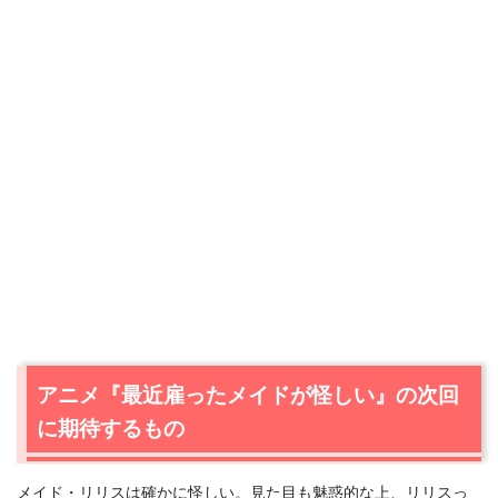
アニメ『最近雇ったメイドが怪しい』の次回
に期待するもの
メイド・リリスは確かに怪しい。見た目も魅惑的な上、リリスっ