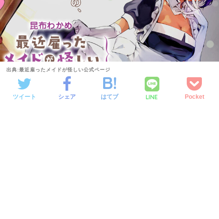
出典:最近雇ったメイドが怪しい公式ページ
LINE
ツイート
シェア
はてブ
Pocket