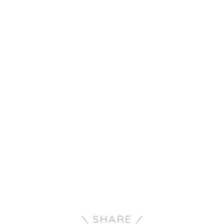
SHARE