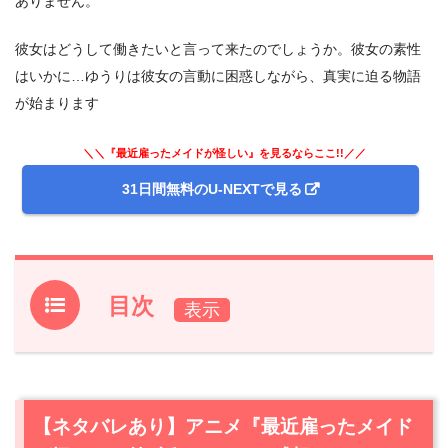
ありません。
彼女はどうして働きたいと言って来たのでしょうか。彼女の素性
はいかに…ゆうりは彼女の言動に困惑しながら、真実に迫る物語
が始まります
＼＼『最近雇ったメイドが怪しい』を見るならここ!!／／
31日間無料のU-NEXTで見る
目次
1.
【ネタバレあり】アニメ『最近雇ったメイドが怪しい』
第1話あらすじと感想
1.1
「最近雇ったメイドが怪しい」
【ネタバレあり】アニメ『最近雇ったメイド
1.2
屋敷の主人となったゆうりがメイドと出会うまで