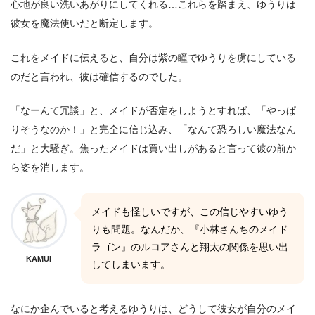
心地が良い洗いあがりにしてくれる…これらを踏まえ、ゆうりは
彼女を魔法使いだと断定します。
これをメイドに伝えると、自分は紫の瞳でゆうりを虜にしている
のだと言われ、彼は確信するのでした。
「なーんて冗談」と、メイドが否定をしようとすれば、「やっぱ
りそうなのか！」と完全に信じ込み、「なんて恐ろしい魔法なん
だ」と大騒ぎ。焦ったメイドは買い出しがあると言って彼の前か
ら姿を消します。
メイドも怪しいですが、この信じやすいゆう
りも問題。なんだか、『小林さんちのメイド
ラゴン』のルコアさんと翔太の関係を思い出
KAMUI
してしまいます。
なにか企んでいると考えるゆうりは、どうして彼女が自分のメイ