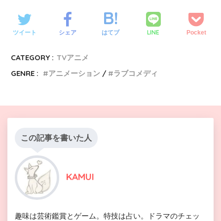
LINE
ツイート
シェア
はてブ
Pocket
CATEGORY :
TVアニメ
GENRE :
アニメーション
ラブコメディ
この記事を書いた人
KAMUI
趣味は芸術鑑賞とゲーム。特技は占い。ドラマのチェッ