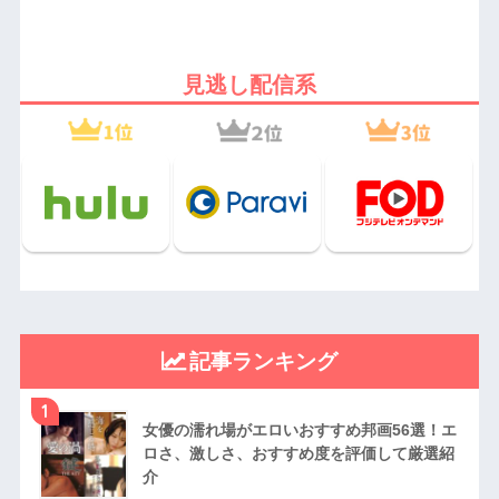
見逃し配信系
記事ランキング
1
女優の濡れ場がエロいおすすめ邦画56選！エ
ロさ、激しさ、おすすめ度を評価して厳選紹
介