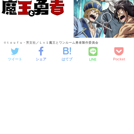
©ｔｏｕｆｕ・芳文社／Ｌｖ１魔王とワンルーム勇者製作委員会
LINE
ツイート
シェア
はてブ
Pocket