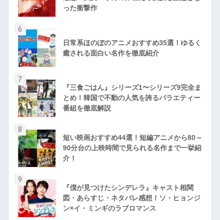
った衝撃作
6
日常系ほのぼのアニメおすすめ35選！ゆるく
癒される面白い名作を徹底紹介
7
『三食ごはん』シリーズ1〜シリーズ9完全ま
とめ！韓国で不動の人気を誇るバラエティー
番組を徹底解説
8
短い映画おすすめ44選！短編アニメから80～
90分台の上映時間で見られる名作まで一挙紹
介！
9
『僕が見つけたシンデレラ』キャスト相関
図・あらすじ・ネタバレ感想！ソ・ヒョンジ
ン×イ・ミンギのラブロマンス