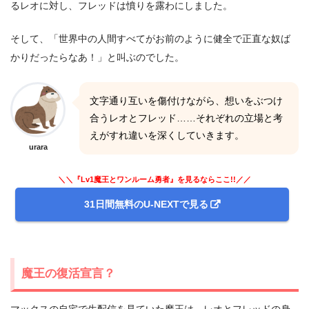
るレオに対し、フレッドは憤りを露わにしました。
そして、「世界中の人間すべてがお前のように健全で正直な奴ば
かりだったらなあ！」と叫ぶのでした。
文字通り互いを傷付けながら、想いをぶつけ
合うレオとフレッド……それぞれの立場と考
えがすれ違いを深くしていきます。
urara
＼＼『Lv1魔王とワンルーム勇者』を見るならここ!!／／
31日間無料のU-NEXTで見る
魔王の復活宣言？
マックスの自宅で生配信を見ていた魔王は、レオとフレッドの身