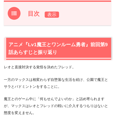
目次
1.
アニメ『Lv1魔王とワンルーム勇者』前回第9話あらすじ
と振り返り
2.
【ネタバレあり】アニメ『Lv1魔王とワンルーム勇者』
アニメ『Lv1魔王とワンルーム勇者』前回第9
第10話あらすじ・感想
話あらすじと振り返り
2.1
魔法使い・ユリア
2.2
レオとフレッドの死闘
レオと直接対決する覚悟を決めたフレッド。
2.3
魔王の復活宣言？
2.4
チャリで来た！
一方のマックスは相変わらず自堕落な生活を続け、公園で魔王と
3.
アニメ『Lv1魔王とワンルーム勇者』第10話まとめ
サラとバドミントンをすることに。
魔王とのゲーム中に「何もせんでよいのか」と詰め寄られます
が、マックスはレオとフレッドの戦いに介入するつもりはないと
態度を変えません。