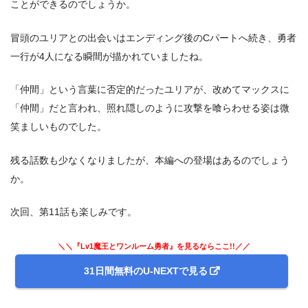
ことができるのでしょうか。
冒頭のユリアとの出会いはエンディング後のCパートへ続き、勇者
一行が4人になる瞬間が描かれていましたね。
「仲間」という言葉に否定的だったユリアが、改めてマックスに
「仲間」だと言われ、照れ隠しのように攻撃を喰らわせる姿は微
笑ましいものでした。
残る話数も少なくなりましたが、本編への登場はあるのでしょう
か。
次回、第11話も楽しみです。
＼＼『Lv1魔王とワンルーム勇者』を見るならここ!!／／
31日間無料のU-NEXTで見る