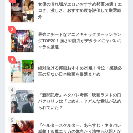
女優の濡れ場がエロいおすすめ邦画56選！エ
ロさ、激しさ、おすすめ度を評価して厳選紹
介
2
最強にチートなアニメキャラクターランキン
グTOP20！強さや能力がデタラメにヤバいキ
ャラを厳選
3
絶対泣ける邦画おすすめ29選！号泣・感動必
至の切ない日本映画を厳選まとめ
4
『新聞記者』ネタバレ考察！映画ラストの口
パクセリフは「ごめん」？どんな意味が込め
られていた？
5
『ヘルタースケルター』あらすじ・ネタバレ
感想！沢尻エリカの体当たり演技も話題とな