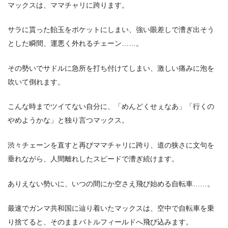
マックスは、ママチャリに跨ります。
サラに貰った飴玉をポケットにしまい、強い眼差しで漕ぎ出そう
とした瞬間、運悪く外れるチェーン……。
その勢いでサドルに急所を打ち付けてしまい、激しい痛みに泡を
吹いて倒れます。
こんな時までツイてない自分に、「めんどくせぇなあ」「行くの
やめようかな」と独り言つマックス。
渋々チェーンを直すと再びママチャリに跨り、道の狭さに文句を
垂れながら、人間離れしたスピードで漕ぎ続けます。
ありえない勢いに、いつの間にか空さえ飛び始める自転車……。
最速でガンマ共和国に辿り着いたマックスは、空中で自転車を乗
り捨てると、そのままバトルフィールドへ飛び込みます。