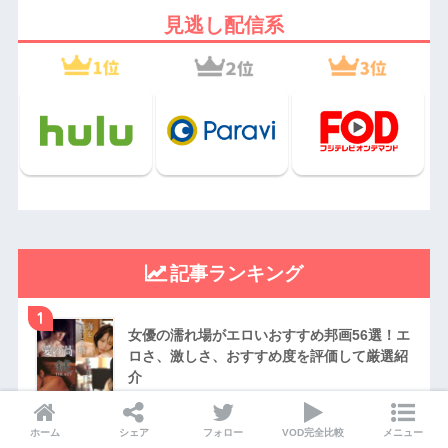
見逃し配信系
記事ランキング
1
女優の濡れ場がエロいおすすめ邦画56選！エ
ロさ、激しさ、おすすめ度を評価して厳選紹
介
2
ホーム
シェア
フォロー
VOD完全比較
メニュー
最強にチートなアニメキャラクターランキン