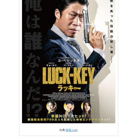
3.
【ネタバレ】『LUCK-KEY/ラッキー』あらすじ・感想
3.1
ファン待望！名バイプレーヤーのユ・ヘジン主演作品
3.2
テンポが良く、楽しく観ることができた！
3.3
『LUCK-KEY/ラッキー』の気になる結末
3.4
日本版『鍵泥棒のメソッド』
4.
『LUCK-KEY/ラッキー』あらすじ・ネタバレ感想まと
め
出典:
映画.com