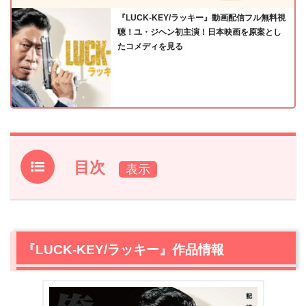
『LUCK-KEY/ラッキー』動画配信フル無料視
聴！ユ・ジヘン初主演！日本映画を原案とし
たコメディを見る
目次
1.
『LUCK-KEY/ラッキー』作品情報
2.
『LUCK-KEY/ラッキー』主要キャスト
2.1
ユ・ヘジン / 役:ヒョンウク
『LUCK-KEY/ラッキー』作品情報
2.2
イ・ジュン / 役:ジェソン
2.3
チョ・ユニ / 役:リナ