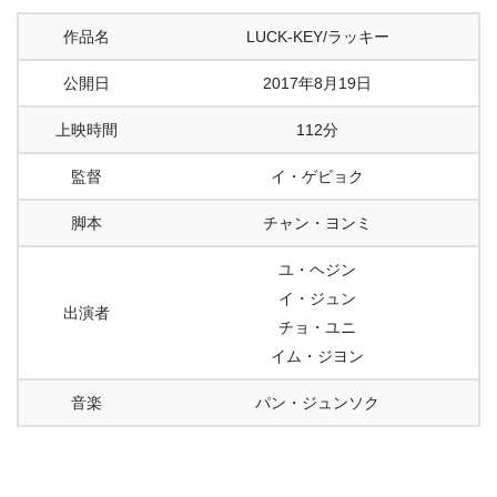
作品名
LUCK-KEY/ラッキー
公開日
2017年8月19日
上映時間
112分
監督
イ・ゲビョク
脚本
チャン・ヨンミ
ユ・ヘジン
イ・ジュン
出演者
チョ・ユニ
イム・ジヨン
音楽
パン・ジュンソク