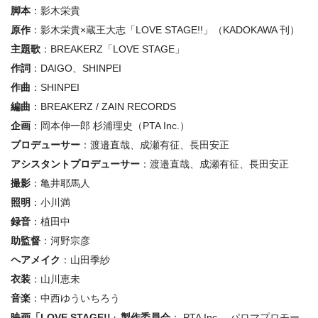
脚本
：影木栄貴
原作
：影木栄貴×蔵王大志「LOVE STAGE!!」（KADOKAWA 刊）
主題歌
：BREAKERZ「LOVE STAGE」
作詞
：DAIGO、SHINPEI
作曲
：SHINPEI
編曲
：BREAKERZ / ZAIN RECORDS
企画
：岡本伸一郎 杉浦理史（PTA Inc.）
プロデューサー
：渡邉直哉、成瀬有征、長田安正
アシスタントプロデューサー
：渡邉直哉、成瀬有征、長田安正
撮影
：亀井耶馬人
照明
：小川満
録音
：植田中
助監督
：河野宗彦
ヘアメイク
：山田季紗
衣装
：山川恵未
音楽
：中西ゆういちろう
映画「LOVE STAGE!!」製作委員会
： PTA Inc.、パロマプロモー