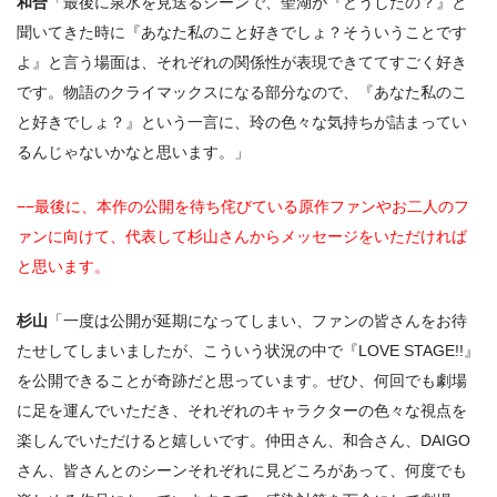
和合
「最後に泉水を見送るシーンで、聖湖が『どうしたの？』と
聞いてきた時に『あなた私のこと好きでしょ？そういうことです
よ』と言う場面は、それぞれの関係性が表現できててすごく好き
です。物語のクライマックスになる部分なので、『あなた私のこ
と好きでしょ？』という一言に、玲の色々な気持ちが詰まってい
るんじゃないかなと思います。」
−−最後に、本作の公開を待ち侘びている原作ファンやお二人のフ
ァンに向けて、代表して杉山さんからメッセージをいただければ
と思います。
杉山
「一度は公開が延期になってしまい、ファンの皆さんをお待
たせしてしまいましたが、こういう状況の中で『LOVE STAGE!!』
を公開できることが奇跡だと思っています。ぜひ、何回でも劇場
に足を運んでいただき、それぞれのキャラクターの色々な視点を
楽しんでいただけると嬉しいです。仲田さん、和合さん、DAIGO
さん、皆さんとのシーンそれぞれに見どころがあって、何度でも