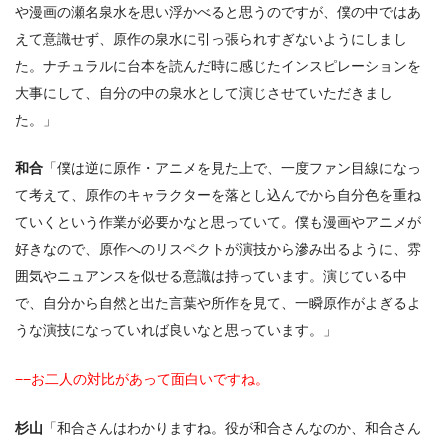
や漫画の瀬名泉水を思い浮かべると思うのですが、僕の中ではあ
えて意識せず、原作の泉水に引っ張られすぎないようにしまし
た。ナチュラルに台本を読んだ時に感じたインスピレーションを
大事にして、自分の中の泉水として演じさせていただきまし
た。」
和合
「僕は逆に原作・アニメを見た上で、一度ファン目線になっ
て考えて、原作のキャラクターを落とし込んでから自分色を重ね
ていくという作業が必要かなと思っていて。僕も漫画やアニメが
好きなので、原作へのリスペクトが演技から滲み出るように、雰
囲気やニュアンスを似せる意識は持っています。演じている中
で、自分から自然と出た言葉や所作を見て、一瞬原作がよぎるよ
うな演技になっていれば良いなと思っています。」
−−お二人の対比があって面白いですね。
杉山
「和合さんはわかりますね。役が和合さんなのか、和合さん