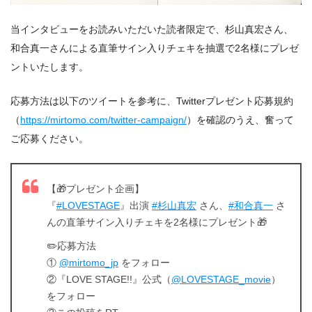
当インタビューをお読みいただいた読者限定で、杉山真宏さん、
和合真一さんによる直筆サイン入りチェキを抽選で2名様にプレゼ
ントいたします。
応募方法は以下のツイートを参考に、Twitterプレゼント応募規約
（
https://mirtomo.com/twitter-campaign/
）を確認のうえ、奮って
ご応募ください。
【🎁プレゼント企画】
『
#LOVESTAGE
』出演
#杉山真宏
さん、
#和合真一
さ
んの直筆サイン入りチェキを2名様にプレゼント🎁
✏️応募方法
①
@mirtomo_jp
をフォロー
②『LOVE STAGE!!』公式（
@LOVESTAGE_movie
）
をフォロー