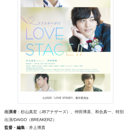
(c)2020「LOVE STAGE!!」製作委員会
出演者
：杉山真宏（JBアナザーズ）、仲田博喜、和合真一、特別
出演/DAIGO（BREAKERZ）
監督・編集
：井上博貴