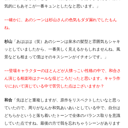
気的にもあそこが一番キュンとしたなと思います。」
−−確かに、あのシーンは杉山さんの色気もダダ漏れでしたもん
ね。
杉山
「あははは（笑）あのシーンは泉水の髪型と雰囲気もシャキ
ッとしていましたから、一番美しく見えるかもしれませんね。風
景なども相まって僕はそのキスシーンがイチオシです。」
−−登場キャラクターのほとんどが人懐っこい性格の中で、和合さ
ん演じる相楽玲はクールな役どころだったと思います。キャラ作
りにおいて演じている中で苦労した点はございますか？
和合
「先ほどと重複しますが、原作をリスペクトしたいなと思っ
ていたので、周りがなんか和気あいあいとしている中で、自分は
どちらかというと落ち着いたトーンで全体のバランス取りを意識
していた点ですね。最後の方で我を忘れちゃうシーンがあります