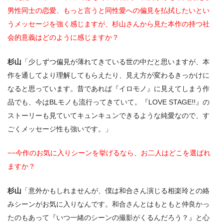
男性同士の恋愛、もっと言うと同性愛への偏見を払拭したいとい
うメッセージを強く感じますが、杉山さんから見た本作の持つ社
会的意義はどのように感じますか？
杉山
「少しずつ偏見が薄れてきている世の中だと思いますが、本
作を通してより理解してもらえたり、見え方が変わるきっかけに
なると思っています。昔であれば『イロモノ』に見えてしまう作
品でも、今はBLモノも流行ってきていて。『LOVE STAGE!!』の
ストーリーも見ていてキュンキュンできるような純愛なので、す
ごくメッセージ性も強いです。」
−−今作のお気に入りシーンを挙げるなら、お二人はどこを選ばれ
ますか？
杉山
「意外かもしれませんが、僕は和合さん演じる相楽玲との絡
みシーンがお気に入りなんです。和合さんとはもともと仲良かっ
たのもあって『いつ一緒のシーンの撮影がくるんだろう？』と心