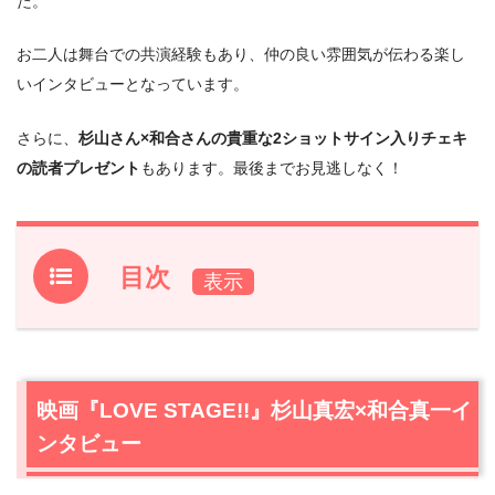
た。
お二人は舞台での共演経験もあり、仲の良い雰囲気が伝わる楽し
いインタビューとなっています。
さらに、
杉山さん×和合さんの貴重な2ショットサイン入りチェキ
の読者プレゼント
もあります。最後までお見逃しなく！
目次
1.
映画『LOVE STAGE!!』杉山真宏×和合真一インタビュ
ー
1.1
杉山真宏×和合真一 サイン入りチェキプレゼント（2名
映画『LOVE STAGE!!』杉山真宏×和合真一イ
様）
ンタビュー
2.
『LOVE STAGE!!』作品情報