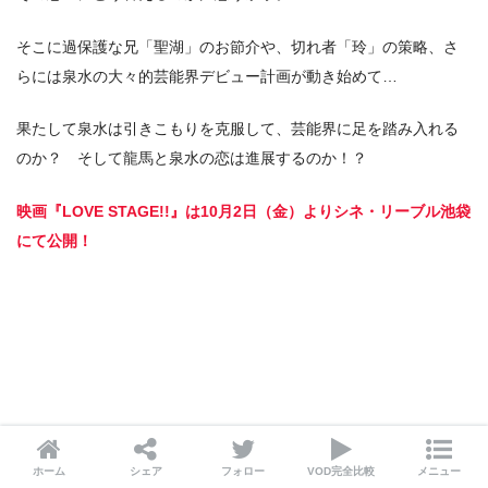
そこに過保護な兄「聖湖」のお節介や、切れ者「玲」の策略、さ
らには泉水の大々的芸能界デビュー計画が動き始めて…
果たして泉水は引きこもりを克服して、芸能界に足を踏み入れる
のか？ そして龍馬と泉水の恋は進展するのか！？
映画『LOVE STAGE!!』は10月2日（金）よりシネ・リーブル池袋
にて公開！
ホーム
シェア
フォロー
VOD完全比較
メニュー