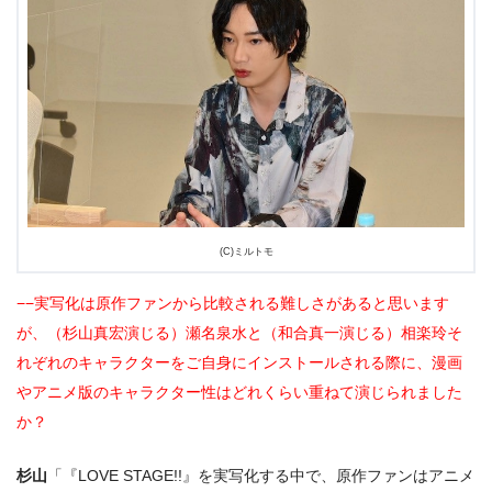
(C)ミルトモ
−−実写化は原作ファンから比較される難しさがあると思います
が、（杉山真宏演じる）瀬名泉水と（和合真一演じる）相楽玲そ
れぞれのキャラクターをご自身にインストールされる際に、漫画
やアニメ版のキャラクター性はどれくらい重ねて演じられました
か？
杉山
「『LOVE STAGE!!』を実写化する中で、原作ファンはアニメ