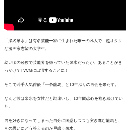
「瀬名泉水」は有名芸能一家に生まれた唯一の凡人で、超オタク
な漫画家志望の大学生。
幼い頃の経験で芸能界を嫌っていた泉水だったが、あることがき
っかけでTVCMに出演することに！
そこで若手人気俳優「一条龍馬」と10年ぶりの再会を果たす。
なんと彼は泉水を女性だと勘違いし、10年間恋心を抱き続けてい
た。
男を好きになってしまった自分に困惑しつつも突き進む龍馬と、
その思いにどう答えるのか戸惑う泉水。