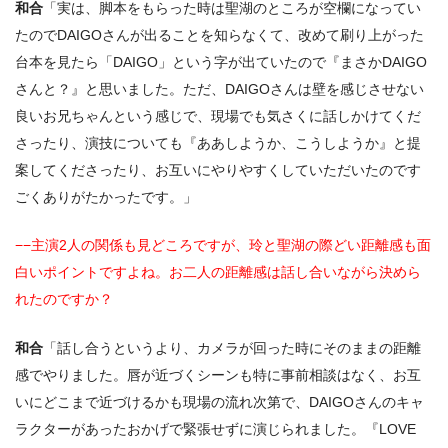
和合
「実は、脚本をもらった時は聖湖のところが空欄になってい
たのでDAIGOさんが出ることを知らなくて、改めて刷り上がった
台本を見たら「DAIGO」という字が出ていたので『まさかDAIGO
さんと？』と思いました。ただ、DAIGOさんは壁を感じさせない
良いお兄ちゃんという感じで、現場でも気さくに話しかけてくだ
さったり、演技についても『ああしようか、こうしようか』と提
案してくださったり、お互いにやりやすくしていただいたのです
ごくありがたかったです。」
−−主演2人の関係も見どころですが、玲と聖湖の際どい距離感も面
白いポイントですよね。お二人の距離感は話し合いながら決めら
れたのですか？
和合
「話し合うというより、カメラが回った時にそのままの距離
感でやりました。唇が近づくシーンも特に事前相談はなく、お互
いにどこまで近づけるかも現場の流れ次第で、DAIGOさんのキャ
ラクターがあったおかげで緊張せずに演じられました。『LOVE