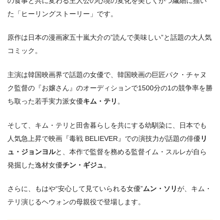
の食事と共に変わる主人公の心境の変化を美しくかつ繊細に描い
た「ヒーリングストーリー」です。
原作は日本の漫画家五十嵐大介の”読んで美味しい”と話題の大人気
コミック。
主演は韓国映画界で話題の女優で、韓国映画の巨匠パク・チャヌ
ク監督の『お嬢さん』のオーディションで1500分の1の競争率を勝
ち取った若手実力派女優
キム・テリ
。
そして、キム・テリと田舎暮らしを共にする幼馴染に、日本でも
人気急上昇で映画『毒戦 BELIEVER』での演技力が話題の俳優
リ
ュ・ジョンヨル
と、本作で監督を務める監督イム・スルレが自ら
発掘した逸材女優
チン・ギジュ
。
さらに、もはや“安心して見ていられる女優”
ムン・ソリ
が、キム・
テリ演じるヘウォンの母親役で登場します。