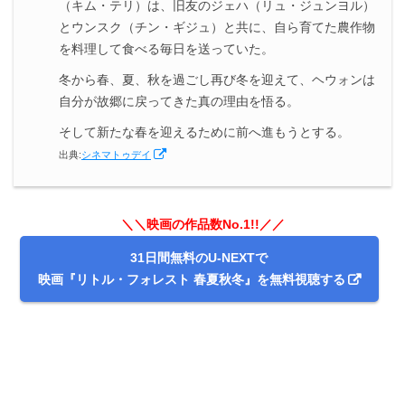
（キム・テリ）は、旧友のジェハ（リュ・ジュンヨル）
とウンスク（チン・ギジュ）と共に、自ら育てた農作物
を料理して食べる毎日を送っていた。
冬から春、夏、秋を過ごし再び冬を迎えて、ヘウォンは
自分が故郷に戻ってきた真の理由を悟る。
そして新たな春を迎えるために前へ進もうとする。
出典:
シネマトゥデイ
＼＼映画の作品数No.1!!／／
31日間無料のU-NEXTで
映画『リトル・フォレスト 春夏秋冬』を無料視聴する