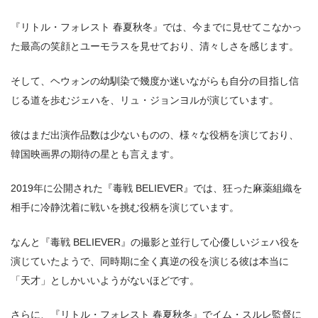
『リトル・フォレスト 春夏秋冬』では、今までに見せてこなかっ
た最高の笑顔とユーモラスを見せており、清々しさを感じます。
そして、ヘウォンの幼馴染で幾度か迷いながらも自分の目指し信
じる道を歩むジェハを、リュ・ジョンヨルが演じています。
彼はまだ出演作品数は少ないものの、様々な役柄を演じており、
韓国映画界の期待の星とも言えます。
2019年に公開された『毒戦 BELIEVER』では、狂った麻薬組織を
相手に冷静沈着に戦いを挑む役柄を演じています。
なんと『毒戦 BELIEVER』の撮影と並行して心優しいジェハ役を
演じていたようで、同時期に全く真逆の役を演じる彼は本当に
「天才」としかいいようがないほどです。
さらに、『リトル・フォレスト 春夏秋冬』でイム・スルレ監督に