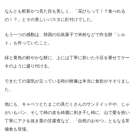
なんとも斬新かつ見た目も美しく、「花びらって！？食べれる
の！？」とその美しいパスタに釘付けでした。
もう一つの感動は、韓国の伝統菓子で米粉などで作る餅「シル
ト」も作っていたこと。
緑と黄色の鮮やかな餅に、上には丁寧に炊いた小豆を乗せてケー
キのように盛り付ける。
できたての湯気が立っている時の映像は本当に食欲がそそりまし
た。
他にも、キャベツとたまごの具だくさんのサンドイッチや、じゃ
がいもパン、そして柿の皮を綺麗に剥き干し柿に、山で栗を拾い
丁寧にアクを抜き栗の甘露煮など、「自然のおやつ」ともなる常
備食も登場。