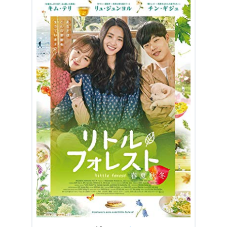
3.2
「見て美味しい！」手作りの素晴らしい料理の数々
3.3
母から娘への「溢れんばかりの限りない愛」
3.4
豪華な実力派キャスト陣
3.5
『リトル・フォレスト 春夏秋冬』感想:「休息となれば
うれしい」ヒーリング映画！
4.
『リトル・フォレスト 春夏秋冬』まとめ