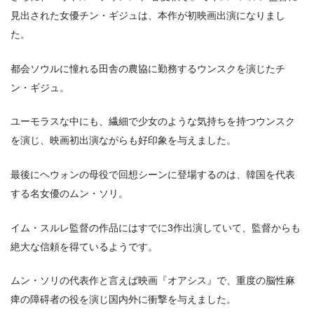
見出された女優チン・ギジュは、本作が初映画出演になりまし
た。
都会ソウルに憧れる田舎の農協に勤務するウンスクを演じたチ
ン・ギジュ。
ユーモラスな中にも、繊細で少女のような気持ちを持つウンスク
を演じ、映画初出演ながらも好印象を与えました。
最後にヘウォンの母役で回想シーンに登場するのは、韓国を代表
する名女優のムン・ソリ。
イム・スルレ監督の作品にはすでに3作出演していて、監督からも
絶大な信頼を得ているようです。
ムン・ソリの代表作と言えば映画『オアシス』で、重度の脳性麻
痺の障碍者の役を演じ国内外に衝撃を与えました。