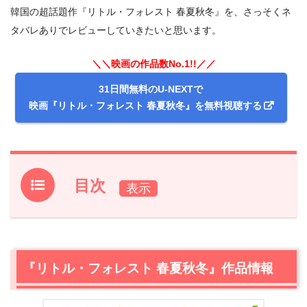
韓国の超話題作『リトル・フォレスト 春夏秋冬』を、さっそくネ
タバレありでレビューしていきたいと思います。
＼＼映画の作品数No.1!!／／
31日間無料のU-NEXTで
映画『リトル・フォレスト 春夏秋冬』を無料視聴する
目次
1.
『リトル・フォレスト 春夏秋冬』作品情報
2.
『リトル・フォレスト 春夏秋冬』あらすじ
3.
『リトル・フォレスト 春夏秋冬』作品情報
【ネタバレ】『リトル・フォレスト 春夏秋冬』感想レビ
ュー
3.1
自分の力で生き抜くとは