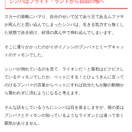
シンバはプライド・ランドから自由の地へ
スカーの策略にハマり、自分のせいで父であり王であるムファサ
が死んだと思い込んでしまったシンバは、生きる気力すら無くし
た状態で歩き続け、砂漠の真ん中で倒れ込んでしまいます。
そこに通りかかったのがイボイノシシのプンバァとミーアキャッ
トのティモンでした。
シンバが倒れているのを見て、ライオンだ！と最初はビクビクし
ているティモンでしたが、ペットにする！とひょうきんに言って
のけるプンバァの言葉からペットにすれば自分たちが敵の動物か
ら襲われずに済むようになると考えます。
そんな話をしているうちにシンバは目を覚ましますが、彼の姿は
プンバァとティモンの知っているようなライオンとは違って全く
覇気がありません。