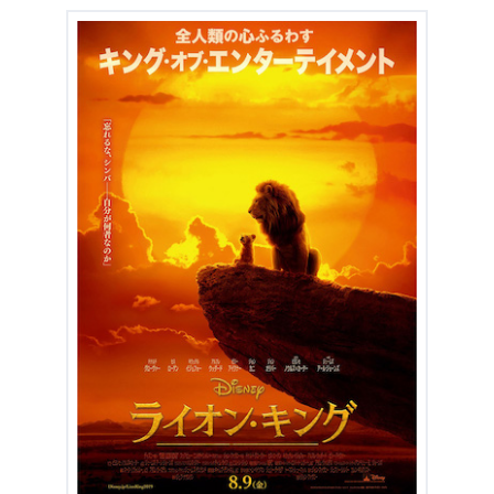
2.2
王が変わった時、国も変わる
2.3
シンバはプライド・ランドから自由の地へ
2.4
新しき王シンバの誕生
2.5
サークル・オブ・ライフを忠実に実写化した見事な作
品
3.
『ライオン・キング』まとめ