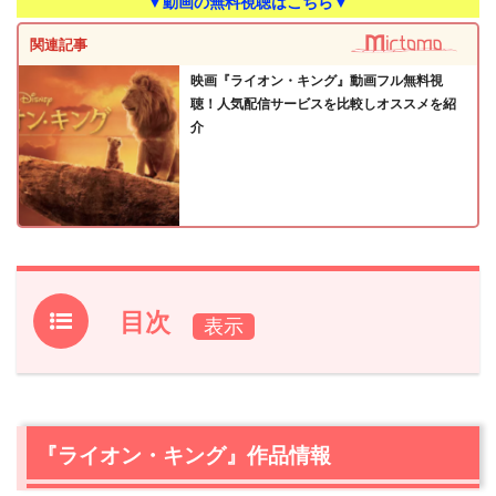
▼動画の無料視聴はこちら▼
関連記事
映画『ライオン・キング』動画フル無料視
聴！人気配信サービスを比較しオススメを紹
介
目次
1.
『ライオン・キング』作品情報
2.
【ネタバレ】『ライオン・キング』あらすじ・感想
2.1
『ライオン・キング』は王の座をめぐる誇り高き戦いの
『ライオン・キング』作品情報
物語