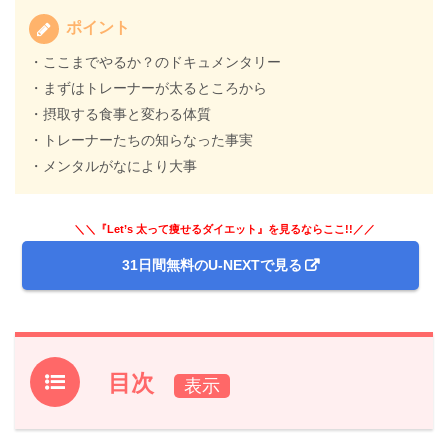
ポイント
・ここまでやるか？のドキュメンタリー
・まずはトレーナーが太るところから
・摂取する食事と変わる体質
・トレーナーたちの知らなった事実
・メンタルがなにより大事
＼＼『Let’s 太って痩せるダイエット』を見るならここ!!／／
31日間無料のU-NEXTで見る
目次
1.
『Let’s 太って痩せるダイエット』解説・感想/h2>