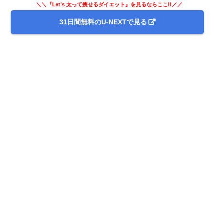
＼＼『Let’s 太って痩せるダイエット』を見るならここ!!／／
31日間無料のU-NEXTで見る