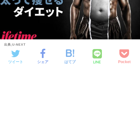
出典;U-NEXT
LINE
ツイート
シェア
はてブ
Pocket