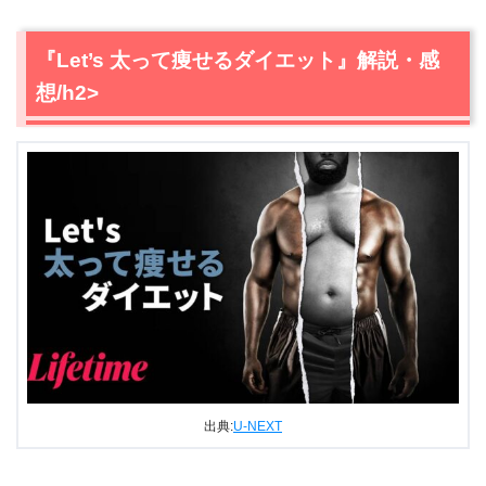
1.1
トレーナーの試練
1.2
体重増加のプロセス
『Let’s 太って痩せるダイエット』解説・感
1.3
減量の本当の意味
想/h2>
1.4
別人となったジェフ
1.5
目に見える健康被害
1.6
トレーナーと二人三脚
1.7
健康と自信を取り戻したダイエット挑戦者たち
2.
『Let’s 太って痩せるダイエット』解説・感想まとめ
出典:
U-NEXT