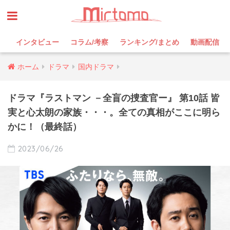
インタビュー
コラム/考察
ランキング/まとめ
動画配信
ホーム
ドラマ
国内ドラマ
ドラマ『ラストマン －全盲の捜査官ー』 第10話 皆
実と心太朗の家族・・・。全ての真相がここに明ら
かに！（最終話）
2023/06/26