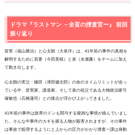
1.
ドラマ『ラストマン －全盲の捜査官ー』 前回振り返り
2.
【ネタバレあり】ドラマ『ラストマン －全盲の捜査官
ー』第10話あらすじと感想
ドラマ『ラストマン －全盲の捜査官ー』 前回
2.1
上層部からの圧力
振り返り
2.2
予約台帳
2.3
正義の人
皆実（福山雅治）と心太朗（大泉洋）は、41年前の事件の真相を
2.4
鎌田の病室
解明するために吾妻（今田美桜）と泉（永瀬廉）をチームに加え
2.5
三人の関係
て動き出します。
2.6
事件の動機
2.7
子供たちのため
心太朗の実父・鎌田（津田健次郎）の命のタイムリミットが迫っ
2.8
親と子
ている中、皆実家、護道家、そして泉の祖父である大物政治家弓
3.
ドラマ『ラストマン －全盲の捜査官ー』 第10話 感想＆
塚敏也（石橋蓮司）との接点が浮かび上がってきました。
まとめ
41年前の事件は政界のドンも関与する複雑な事情が絡んでいまし
た。そんな中事件のカギを握る人物が殺害されますが、その事件
は事故で処理するようにと上からの圧力がかかり捜査一課は身動