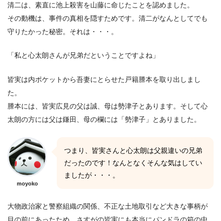
清二は、素直に池上殺害を山藤に命じたことを認めました。
その動機は、事件の真相を隠すためです。清二がなんとしてでも
守りたかった秘密。それは・・・。
「私と心太朗さんが兄弟だということですよね」
皆実は内ポケットから吾妻にとらせた戸籍謄本を取り出しまし
た。
謄本には、皆実広見の父は誠、母は勢津子とあります。そして心
太朗の方には父は鎌田、母の欄には「勢津子」とありました。
つまり、皆実さんと心太朗は父親違いの兄弟
だったのです！なんとなくそんな気はしてい
ましたが・・・。
moyoko
大物政治家と警察組織の関係、不正な土地取引など大きな事柄が
目の前にあったため、さすがの皆実にも本当にパンドラの箱の中