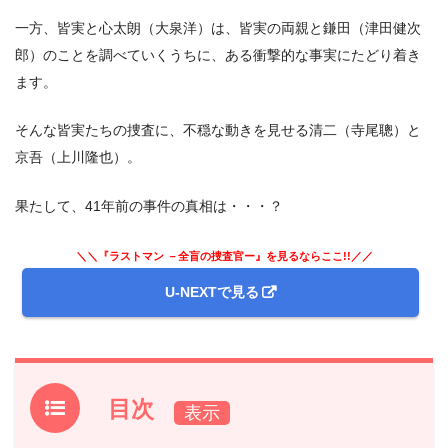
一方、皆実と心太朗（大泉洋）は、皆実の両親と鎌田（津田健次
郎）のことを調べていくうちに、ある衝撃的な事実にたどり着き
ます。
そんな皆実たちの捜査に、不穏な動きを見せる清二（寺尾聰）と
京吾（上川隆也）。
果たして、41年前の事件の真相は・・・？
＼＼『ラストマン －全盲の捜査官ー』を見るならここ!!／／
U-NEXTで見る
目次