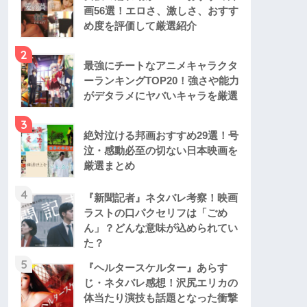
画56選！エロさ、激しさ、おすす
め度を評価して厳選紹介
2
最強にチートなアニメキャラクタ
ーランキングTOP20！強さや能力
がデタラメにヤバいキャラを厳選
3
絶対泣ける邦画おすすめ29選！号
泣・感動必至の切ない日本映画を
厳選まとめ
4
『新聞記者』ネタバレ考察！映画
ラストの口パクセリフは「ごめ
ん」？どんな意味が込められてい
た？
5
『ヘルタースケルター』あらす
じ・ネタバレ感想！沢尻エリカの
体当たり演技も話題となった衝撃