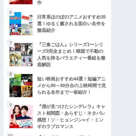
作
6
日常系ほのぼのアニメおすすめ35
選！ゆるく癒される面白い名作を
徹底紹介
7
『三食ごはん』シリーズ1〜シリ
ーズ9完全まとめ！韓国で不動の
人気を誇るバラエティー番組を徹
底解説
8
短い映画おすすめ44選！短編アニ
メから80～90分台の上映時間で見
られる名作まで一挙紹介！
9
『僕が見つけたシンデレラ』キャ
スト相関図・あらすじ・ネタバレ
感想！ソ・ヒョンジン×イ・ミン
ギのラブロマンス
10