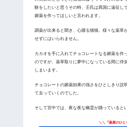
2.5
本当の推測
験をしたいと思うその時、壬氏は異国に遠征し
2.6
芙蓉妃を羨ましく思うはひどい？考え
媚薬を作ってほしいと言われます。
3.
アニメ『薬屋のひとりごと』の次回に
調薬が出来ると聞き、心躍る猫猫。様々な薬草
せずにはいられません。
カカオを手に入れてチョコレートなる媚薬を作
のですが、薬草取りに夢中になっている間に侍
しまいます。
チョコレートの媚薬効果の強さをひとしきり説
て去っていくのでした。
そして宮中では、夜な夜な幽霊が踊っていると
＼＼『薬屋のひと