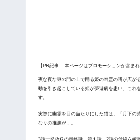
【PR記事 本ページはプロモーションが含まれ
夜な夜な東の門の上で踊る姫の幽霊の噂が広が
動を引き起こしている姫が夢遊病を患い、これ
す。
実際に幽霊を目の当たりにした猫は、「月下の
なりの推測が…。
3話一挙放送の最終話。第１話、2話の伏線を綺