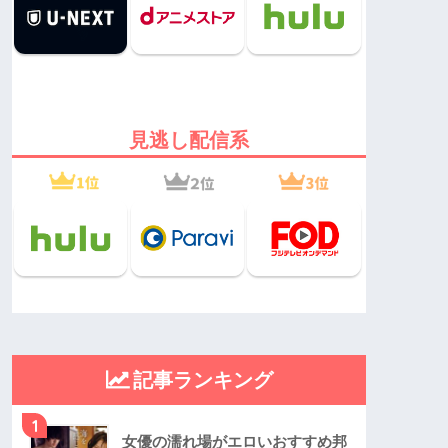
見逃し配信系
記事ランキング
1
女優の濡れ場がエロいおすすめ邦