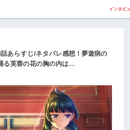
インタビ
3話あらすじ/ネタバレ感想！夢遊病の
踊る芙蓉の花の胸の内は…