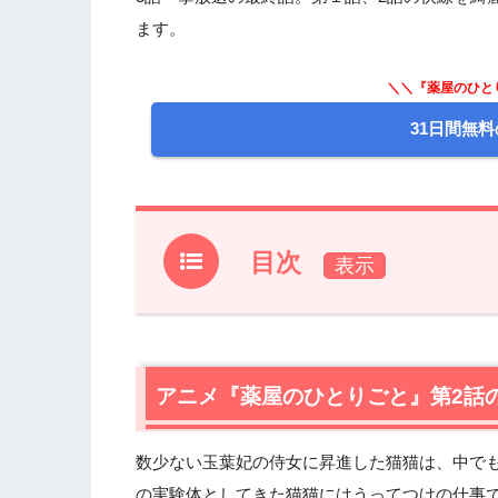
ます。
＼＼『薬屋のひと
31日間無料
目次
1.
アニメ『薬屋のひとりごと』第2話のあ
2.
【ネタバレあり】アニメ『薬屋のひとり
2.1
アニメ『薬屋のひとりごと』第2話
幽霊騒動の噂を聞くも、猫猫は興味な
2.2
暇人・壬氏からの依頼
2.3
幽霊の正体は芙蓉の花
数少ない玉葉妃の侍女に昇進した猫猫は、中で
2.4
猫猫がたどり着いた芙蓉妃の心
の実験体としてきた猫猫にはうってつけの仕事