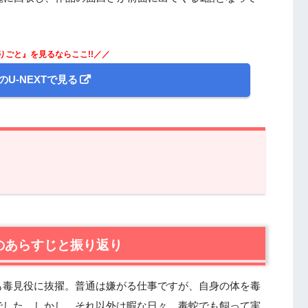
りごと』を見るならここ!!／／
のU-NEXTで見る
らすじと振り返り
ごと』第3話あらすじと感想
のあらすじと振り返り
し
も毒見役に抜擢。普通は嫌がる仕事ですが、自身の体を毒
でした。しかし、それ以外は暇な日々。毒蛇でも飼って実