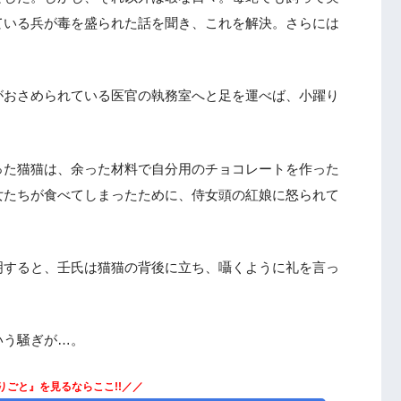
ている兵が毒を盛られた話を聞き、これを解決。さらには
る玉葉妃の元に新たな尋ね人が…
期待するもの
がおさめられている医官の執務室へと足を運べば、小躍り
った猫猫は、余った材料で自分用のチョコレートを作った
女たちが食べてしまったために、侍女頭の紅娘に怒られて
明すると、壬氏は猫猫の背後に立ち、囁くように礼を言っ
いう騒ぎが…。
りごと』を見るならここ!!／／