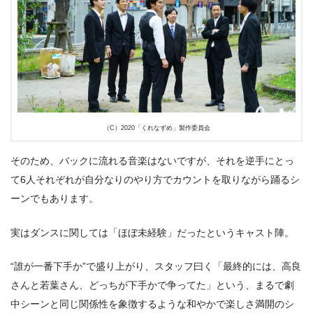
（C）2020「くれなずめ」製作委員会
そのため、バックに流れる⾳楽はないですが、それを逆⼿にとっ
て6⼈それぞれが⾃分なりのやり⽅でカウントを取りながら踊るシ
ーンでもあります。
実はダンスに関しては「ほぼ未経験」だったというキャスト陣。
“誰が⼀番下⼿か”で盛り上がり、スタッフ⽈く「最終的には、⾼良
さんと若葉さん、どっちが下⼿かで争ってた」という、まるで劇
中シーンと同じ関係性を象徴するような和やかで楽しさ満開のシ