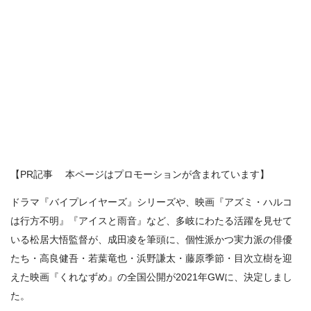
【PR記事 本ページはプロモーションが含まれています】
ドラマ『バイプレイヤーズ』シリーズや、映画『アズミ・ハルコ
は⾏⽅不明』『アイスと雨音』など、多岐にわたる活躍を⾒せて
いる松居⼤悟監督が、成⽥凌を筆頭に、個性派かつ実⼒派の俳優
たち・⾼良健吾・若葉⻯也・浜野謙太・藤原季節・⽬次⽴樹を迎
えた映画『くれなずめ』の全国公開が2021年GWに、決定しまし
た。