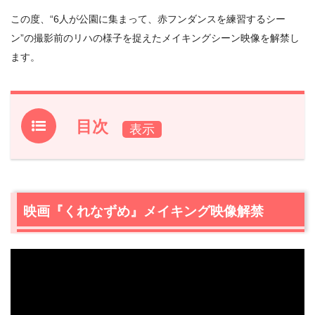
この度、“6人が公園に集まって、赤フンダンスを練習するシー
ン”の撮影前のリハの様子を捉えたメイキングシーン映像を解禁し
ます。
目次
1.
映画『くれなずめ』メイキング映像解禁
2.
映画『くれなずめ』概要
3.
映画『くれなずめ』メイキング映像解禁
映画『くれなずめ』作品情報
3.1
あらすじ