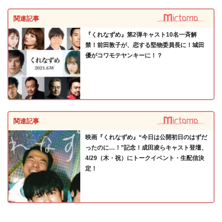
関連記事
『くれなずめ』第2弾キャスト10名一斉解
禁！前田敦子が、恋する堅物委員長に！城田
優がコワモテヤンキーに！？
関連記事
映画『くれなずめ』“今日は公開初日のはずだ
ったのに…！”記念！成田凌らキャスト登壇、
4/29（木・祝）にトークイベント・生配信決
定！