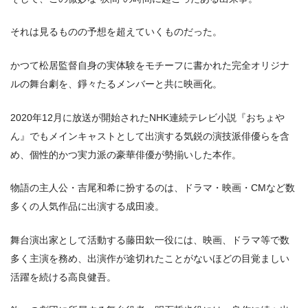
それは⾒るものの予想を超えていくものだった。
かつて松居監督⾃⾝の実体験をモチーフに書かれた完全オリジナ
ルの舞台劇を、錚々たるメンバーと共に映画化。
2020年12月に放送が開始されたNHK連続テレビ⼩説『おちょや
ん』でもメインキャストとして出演する気鋭の演技派俳優らを含
め、個性的かつ実⼒派の豪華俳優が勢揃いした本作。
物語の主⼈公・吉尾和希に扮するのは、ドラマ・映画・CMなど数
多くの⼈気作品に出演する成⽥凌。
舞台演出家として活動する藤⽥欽⼀役には、映画、ドラマ等で数
多く主演を務め、出演作が途切れたことがないほどの⽬覚ましい
活躍を続ける⾼良健吾。