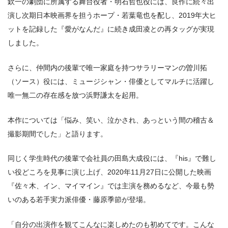
欽⼀の劇団に所属する舞台役者・明⽯哲也役には、良作に続々出
演し次期⽇本映画界を担うホープ・若葉⻯也を配し、2019年⼤ヒ
ットを記録した『愛がなんだ』に続き成⽥凌との再タッグが実現
しました。
さらに、仲間内の後輩で唯⼀家庭を持つサラリーマンの曽川拓
（ソース）役には、ミュージシャン・俳優としてマルチに活躍し
唯⼀無⼆の存在感を放つ浜野謙太を起⽤。
本作については「悩み、笑い、泣かされ、あっという間の稽古＆
撮影期間でした」と語ります。
同じく学⽣時代の後輩で会社員の⽥島⼤成役には、『his』で難し
い役どころを⾒事に演じ上げ、2020年11月27日に公開した映画
『佐々⽊、イン、マイマイン』では主演を務めるなど、今最も勢
いのある若⼿実⼒派俳優・藤原季節が登場。
「⾃分の出演作を観てこんなに楽しめたのも初めてです。こんな