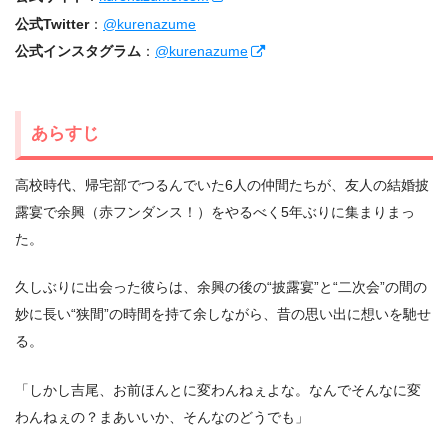
公式Twitter
：
@kurenazume
公式インスタグラム
：
@kurenazume
あらすじ
⾼校時代、帰宅部でつるんでいた6⼈の仲間たちが、友⼈の結婚披
露宴で余興（⾚フンダンス！）をやるべく5年ぶりに集まりまっ
た。
久しぶりに出会った彼らは、余興の後の“披露宴”と“⼆次会”の間の
妙に⻑い“狭間”の時間を持て余しながら、昔の思い出に想いを馳せ
る。
「しかし吉尾、お前ほんとに変わんねぇよな。なんでそんなに変
わんねぇの？まあいいか、そんなのどうでも」