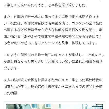
に楽しくて良いんだろうか」と本作を振り返りました。
また、仲間内で唯⼀地元に残ってネジ⼯場で働く⽔島勇作（ネ
ジ）役には、本作の舞台版でも同役を演じ、ゴジゲンの全作品に
出演するなど松居監督から絶⼤な信頼を得る⽬次⽴樹を配し、劇
団が掲げる「あやふやで曖昧で中途半端な時間だから滲み出てく
る⾊や匂いや想い」をスクリーンでも⾒事に体現しています。
このように個性溢れる唯⼀無⼆のキャストが集結し、この6⼈でし
か成し得なかった男くさいけど愛おしい笑いに溢れた物語を織り
成します。
友⼈の結婚式で余興を披露するために久々に集まった⾼校時代の
旧友たちが歩く、結婚式の【披露宴から⼆次会までの狭間】を描
いた物語。