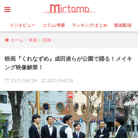
インタビュー
コラム/考察
ランキング/まとめ
動画配信
ホーム
映画
邦画
映画『くれなずめ』成田凌らが公園で踊る！メイキ
ング映像解禁！
2021/04/24
2021/04/28