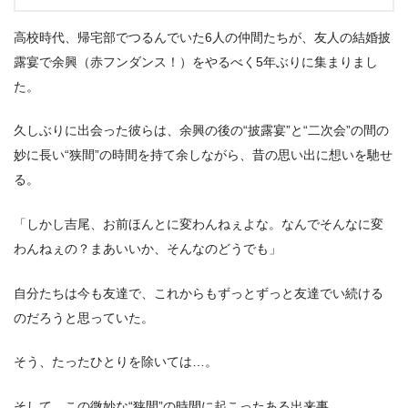
⾼校時代、帰宅部でつるんでいた6⼈の仲間たちが、友⼈の結婚披
露宴で余興（⾚フンダンス！）をやるべく5年ぶりに集まりまし
た。
久しぶりに出会った彼らは、余興の後の“披露宴”と“⼆次会”の間の
妙に⻑い“狭間”の時間を持て余しながら、昔の思い出に想いを馳せ
る。
「しかし吉尾、お前ほんとに変わんねぇよな。なんでそんなに変
わんねぇの？まあいいか、そんなのどうでも」
⾃分たちは今も友達で、これからもずっとずっと友達でい続ける
のだろうと思っていた。
そう、たったひとりを除いては…。
そして、この微妙な“狭間”の時間に起こったある出来事。