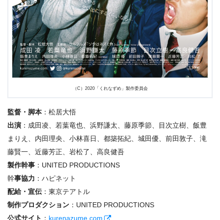
（C）2020「くれなずめ」製作委員会
監督・脚本
：松居⼤悟
出演
：成⽥凌、若葉⻯也、浜野謙太、藤原季節、⽬次⽴樹、飯豊
まりえ、内⽥理央、⼩林喜⽇、都築拓紀、城⽥優、前⽥敦⼦、滝
藤賢⼀、近藤芳正、岩松了、⾼良健吾
製作幹事
：UNITED PRODUCTIONS
幹
事協⼒
：ハピネット
配給・宣伝
：東京テアトル
制作プロダクション
：UNITED PRODUCTIONS
公式サイト
：
kurenazume.com