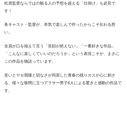
松居監督ならではの観る⼈の予想を超える「仕掛け」も必⾒で
す！
各キャスト・監督が、本気で楽しんで作ったからこそ伝わる想
い。
全員が⼝を揃えて⾔う「笑顔が絶えない」「⼀番好きな作品」
「こんなに楽しくていいのだろうか」という表現こそが、まさに
この作品を物語っています。
笑いとヤセ我慢と切なさが同居した⻘春の残りカスが⼼に刺さ
る、様々な狭間に⽴つアラサー男⼦6⼈による驚きと感動の作品で
す。