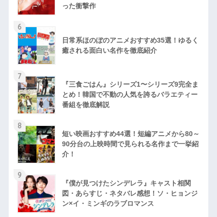
った衝撃作
6
日常系ほのぼのアニメおすすめ35選！ゆるく
癒される面白い名作を徹底紹介
7
『三食ごはん』シリーズ1〜シリーズ9完全ま
とめ！韓国で不動の人気を誇るバラエティー
番組を徹底解説
8
短い映画おすすめ44選！短編アニメから80～
90分台の上映時間で見られる名作まで一挙紹
介！
9
『僕が見つけたシンデレラ』キャスト相関
図・あらすじ・ネタバレ感想！ソ・ヒョンジ
ン×イ・ミンギのラブロマンス