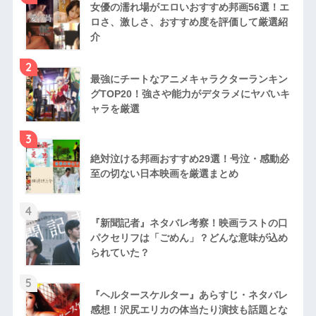
女優の濡れ場がエロいおすすめ邦画56選！エ
ロさ、激しさ、おすすめ度を評価して厳選紹
介
2
最強にチートなアニメキャラクターランキン
グTOP20！強さや能力がデタラメにヤバいキ
ャラを厳選
3
絶対泣ける邦画おすすめ29選！号泣・感動必
至の切ない日本映画を厳選まとめ
4
『新聞記者』ネタバレ考察！映画ラストの口
パクセリフは「ごめん」？どんな意味が込め
られていた？
5
『ヘルタースケルター』あらすじ・ネタバレ
感想！沢尻エリカの体当たり演技も話題とな