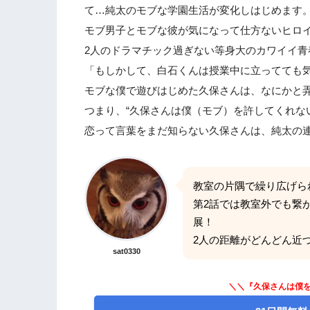
て…純太のモブな学園生活が変化しはじめます
モブ男子とモブな彼が気になって仕方ないヒロ
2人のドラマチック過ぎない等身大のカワイイ青
「もしかして、白石くんは授業中に立ってても
モブな僕で遊びはじめた久保さんは、なにかと
つまり、“久保さんは僕（モブ）を許してくれない
恋って言葉をまだ知らない久保さんは、純太の
教室の片隅で繰り広げら
第2話では教室外でも繋
展！
2人の距離がどんどん近
sat0330
＼＼『久保さんは僕を