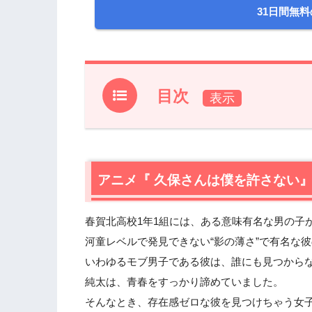
31日間無料
目次
1.
アニメ『 久保さんは僕を許さない』前
2.
【ネタバレあり】アニメ『久保さんは僕
2.1
アニメ『 久保さんは僕を許さない
午後イチ授業の睡魔に襲われて…モブ
2.2
心臓に悪い距離の詰め方をする彼女と
2.3
センサーにも認知されないモブの家へ
春賀北高校1年1組には、ある意味有名な男の子
2.4
ヒロイン女子にとっての特別な朝。大
河童レベルで発見できない“影の薄さ”で有名な彼
2.5
朝、モブ男子が初めてクラスメイトと
いわゆるモブ男子である彼は、誰にも見つから
2.6
こんなの意識しちゃわない訳がない！
純太は、青春をすっかり諦めていました。
3.
そんなとき、存在感ゼロな彼を見つけちゃう女子
アニメ『久保さんは僕を許さない』の