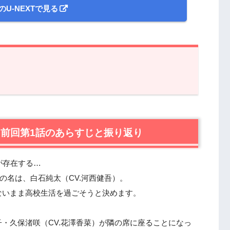
のU-NEXTで見る
回第1話のあらすじと振り返り
を許さない』第2話あらすじと感想
』前回第1話のあらすじと振り返り
男子とキュートな居眠りヒロイン。
…モブな僕が“おそろいのにおい”に！？
…ヒロイン女子がまさかの自宅訪問！
が存在する…
人の香りを纏って…！
の名は、白石純太（CV.河西健吾）。
登校した日。
ないまま高校生活を過ごそうと決めます。
ハードラックでヒロイン宅へ！
・久保渚咲（CV.花澤香菜）が隣の席に座ることになっ
次回に期待するもの