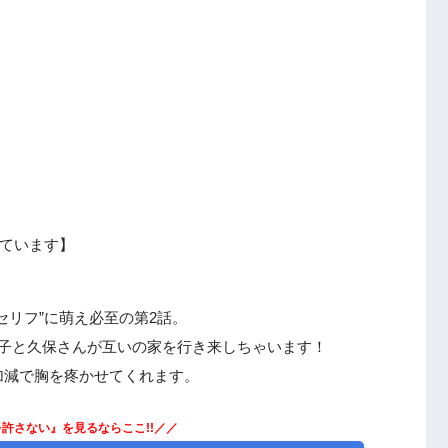
ています】
セリフ”に萌え必至の第2話。
男子と久保さんが互いの家を行き来しちゃいます！
加減で胸を疼かせてくれます。
許さない』を見るならここ!!／／