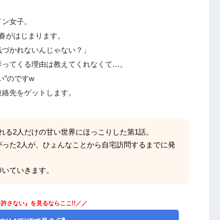
。
イン女子。
春がはじまります。
気づかれないんじゃない？」
弄ってくる理由は教えてくれなくて…。
”のですw
連絡先をゲットします。
れる2人だけの甘い世界にほっこりした第1話。
がった2人が、ひょんなことから自宅訪問するまでに発
づいていきます。
許さない』を見るならここ!!／／