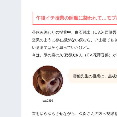
午後イチ授業の睡魔に襲われて…モブ
昼休み終わりの授業中、白石純太（CV.河西健
空気のように存在感がない僕なら、いま寝ても
いままではそう思っていたけど…
今は、隣の席の久保渚咲さん（CV.花澤香菜）
雲仙先生の授業は、黒板
sat0330
首をゆらゆらさせながら、久保さんの方へ視線