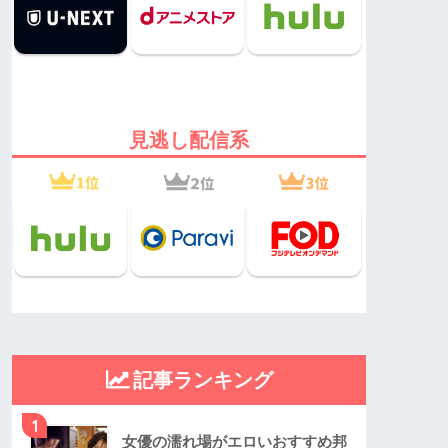
見逃し配信系
記事ランキング
1
女優の濡れ場がエロいおすすめ邦