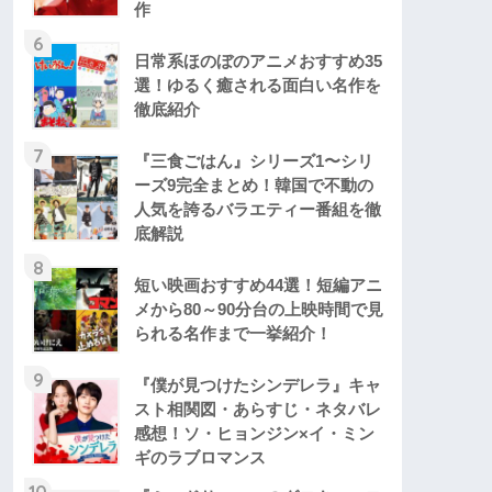
作
6
日常系ほのぼのアニメおすすめ35
選！ゆるく癒される面白い名作を
徹底紹介
7
『三食ごはん』シリーズ1〜シリ
ーズ9完全まとめ！韓国で不動の
人気を誇るバラエティー番組を徹
底解説
8
短い映画おすすめ44選！短編アニ
メから80～90分台の上映時間で見
られる名作まで一挙紹介！
9
『僕が見つけたシンデレラ』キャ
スト相関図・あらすじ・ネタバレ
感想！ソ・ヒョンジン×イ・ミン
ギのラブロマンス
10