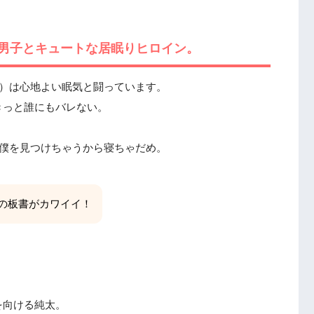
男子とキュートな居眠りヒロイン。
吾）は心地よい眠気と闘っています。
きっと誰にもバレない。
が僕を見つけちゃうから寝ちゃだめ。
の板書がカワイイ！
を向ける純太。