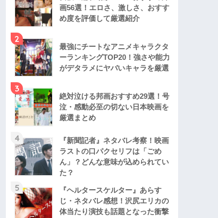
画56選！エロさ、激しさ、おすす
め度を評価して厳選紹介
2
最強にチートなアニメキャラクタ
ーランキングTOP20！強さや能力
がデタラメにヤバいキャラを厳選
3
絶対泣ける邦画おすすめ29選！号
泣・感動必至の切ない日本映画を
厳選まとめ
4
『新聞記者』ネタバレ考察！映画
ラストの口パクセリフは「ごめ
ん」？どんな意味が込められてい
た？
5
『ヘルタースケルター』あらす
じ・ネタバレ感想！沢尻エリカの
体当たり演技も話題となった衝撃