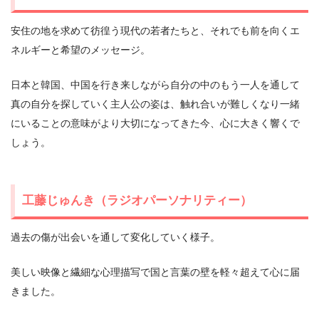
安住の地を求めて彷徨う現代の若者たちと、それでも前を向くエ
ネルギーと希望のメッセージ。
⽇本と韓国、中国を⾏き来しながら⾃分の中のもう⼀⼈を通して
真の⾃分を探していく主⼈公の姿は、触れ合いが難しくなり⼀緒
にいることの意味がより⼤切になってきた今、⼼に⼤きく響くで
しょう。
⼯藤じゅんき（ラジオパーソナリティー）
過去の傷が出会いを通して変化していく様⼦。
美しい映像と繊細な⼼理描写で国と⾔葉の壁を軽々超えて⼼に届
きました。