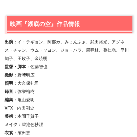
映画『湖底の空』作品情報
出演
：イ・テギョン、阿部カ、みょんふぁ、武⽥裕光、アグネ
ス・チャン、ウム・ソヨン、ジョ・ハラ、周亜林、蔡仁堯、早川
知⼦、王玫⼦、⾦暁明
監督・脚本
：佐藤智也
撮影
：野﨑明広
照明
：⼤久保礼司
録⾳
：弥栄裕樹
編集
：⻲⼭愛明
VFX
：内⽥剛史
美術
：本間千賀⼦
メイク
：碧池⾊抄浬
⾐裳
：濱⽥恵