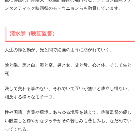
ンタスティック映画祭のモ・ウニョンらも激賞しています。
清⽔崇（映画監督）
⼈⽣の静と動が、光と闇で絵画のように紡がれていく。
陰と陽、⿊と⽩、海と空、男と⼥、⽗と⺟、⼼と体、そして⽣と
死…
決して交わる事のない、それでいて互いが無いと成⽴し得ない、
相反する様々なモチーフ。
性や国籍、⾔葉や環境…あらゆる境界を越えて、佐藤監督の優し
い眼差しと穏やかなタッチがその苦しみも悲しみも、なだめてい
ってくれる。