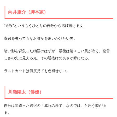
向井康介（脚本家）
”過誤”というもうひとりの⾃分から逃げ続ける⼥。
寄辺を失ってもなお誰かを追いかけたい男。
暗い影を背負った物語のはずが、最後は清々しい⾵が吹く。息苦
しさの先に⾒える光。その通抜けの良さが癖になる。
ラストカットは何度⾒ても⾊褪せない。
川瀬陽太（俳優）
⾃分は間違った選択の「成れの果て」なのでは、と思う時があ
る。