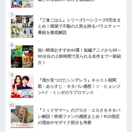
7
『三食ごはん』シリーズ1〜シリーズ9完全ま
とめ！韓国で不動の人気を誇るバラエティー
番組を徹底解説
8
短い映画おすすめ44選！短編アニメから80～
90分台の上映時間で見られる名作まで一挙紹
介！
9
『僕が見つけたシンデレラ』キャスト相関
図・あらすじ・ネタバレ感想！ソ・ヒョンジ
ン×イ・ミンギのラブロマンス
10
『ミッドサマー』のグロさ・エロさをネタバ
レ解説！映画ファンの感想まとめ！R15指定
の理由やモザイク部分も考察