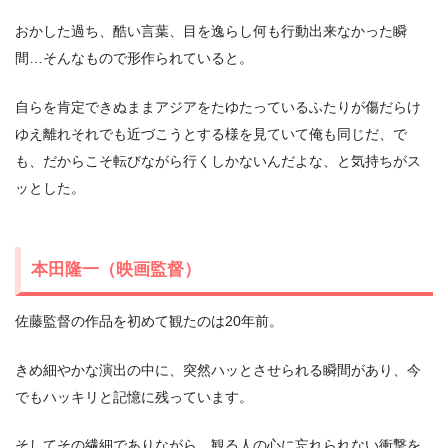
おかした過ち、酷い⾔葉、⽬を逸らし何も⾏動出来なかった瞬
間…そんなもので形作られていると。
⾃らを肯定できぬままアジアをたゆたっているふたりが傷だらけ
ゆえ離れそれでも近づこうとする様を⾒ていて俺も同じだ、で
も、だからこそ転びながら⾏くしかないんだよな、と気持ちがス
ッとした。
本⽥隆⼀（映画監督）
佐藤監督の作品を初めて観たのは20年前。
きめ細やかな演出の中に、突然ハッとさせられる瞬間があり、今
でもハッキリと記憶に残っています。
そしてその繊細でありながら、観る⼈の⼼に忘れられない衝撃を