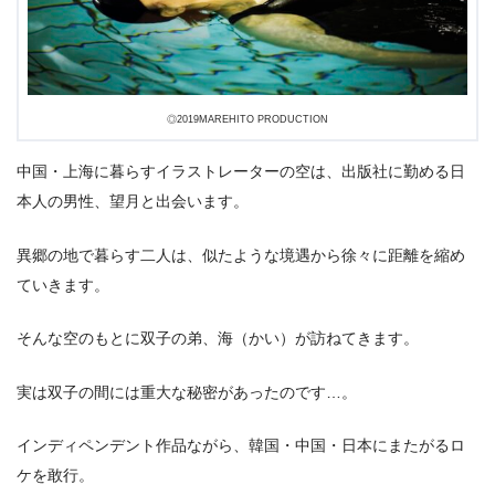
3.
映画『湖底の空』作品情報
3.1
あらすじ
◎2019MAREHITO PRODUCTION
中国・上海に暮らすイラストレーターの空は、出版社に勤める⽇
本⼈の男性、望⽉と出会います。
異郷の地で暮らす⼆⼈は、似たような境遇から徐々に距離を縮め
ていきます。
そんな空のもとに双⼦の弟、海（かい）が訪ねてきます。
実は双⼦の間には重⼤な秘密があったのです…。
インディペンデント作品ながら、韓国・中国・⽇本にまたがるロ
ケを敢⾏。