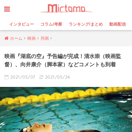
インタビュー
コラム/考察
ランキング/まとめ
動画配信
ホーム
映画
邦画
映画『湖底の空』予告編が完成！清水崇（映画監
督）、向井康介（脚本家）などコメントも到着
2021/05/07
2021/05/24