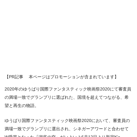
【PR記事 本ページはプロモーションが含まれています】
2020年のゆうばり国際ファンタスティック映画祭2020にて審査員
の満場⼀致でグランプリに選ばれた、国境を超えてつながる、希
望と再⽣の物語。
ゆうばり国際ファンタスティック映画祭2020において、審査員の
満場⼀致でグランプリに選出され、シネガーアワードと合わせて
W受賞となった『湖底の空』がいよいよ6⽉12⽇より新宿Kʼs