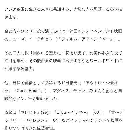
アジア各国に⽣きる⼈々に共通する、⼤切な⼈を思慕する⼼を描
きます。
空と海をひとり⼆役で演じるのは、韓国インディペンデント映画
のミューズ、イ・テギョン（『フィルム・アドベンチャー』）。
その⼆⼈に振り回される望⽉に「花より男⼦」の美作あきら役で
注⽬を集め、その後台湾の映画に出演するなどワールドワイドに
活躍する阿部⼒。
他に⽇韓で俳優として活躍する武⽥裕光（『アウトレイジ最終
章』『Guest House』）、アグネス・チャン、みょんふぁなど国
際的なメンバーが揃いました。
監督は『マレヒト』(95)、『L’Ilya〜イリヤ〜』（00）、『⾆〜デ
ッドリー・サイレンス』（04）などインディペンデントで映画を
作りづつけてきた佐藤智也。