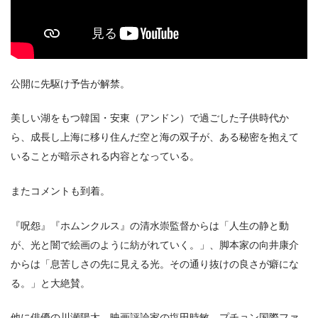
公開に先駆け予告が解禁。
美しい湖をもつ韓国・安東（アンドン）で過ごした⼦供時代か
ら、成⻑し上海に移り住んだ空と海の双⼦が、ある秘密を抱えて
いることが暗⽰される内容となっている。
またコメントも到着。
『呪怨』『ホムンクルス』の清⽔崇監督からは「⼈⽣の静と動
が、光と闇で絵画のように紡がれていく。」、脚本家の向井康介
からは「息苦しさの先に⾒える光。その通り抜けの良さが癖にな
る。」と⼤絶賛。
他に俳優の川瀬陽太、映画評論家の塩⽥時敏、プチョン国際ファ