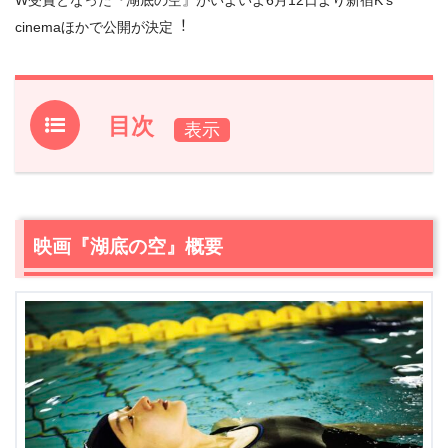
cinemaほかで公開が決定︕
目次
1.
映画『湖底の空』概要
2.
映画『湖底の空』予告編が完成＆コメントが到着
2.1
清⽔崇（映画監督）
映画『湖底の空』概要
2.2
向井康介（脚本家）
2.3
川瀬陽太（俳優）
2.4
本⽥隆⼀（映画監督）
2.5
塩⽥時敏（映画評論家・ゆうばり国際ファンタスティ
ック映画祭プログラマー）
2.6
モ・ウニョン（プチョン国際ファンタスティック映画
祭プログラマー）
2.7
⼯藤じゅんき（ラジオパーソナリティー）