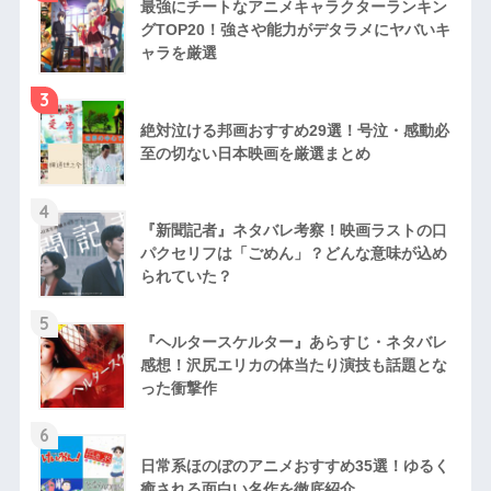
最強にチートなアニメキャラクターランキン
グTOP20！強さや能力がデタラメにヤバいキ
ャラを厳選
3
絶対泣ける邦画おすすめ29選！号泣・感動必
至の切ない日本映画を厳選まとめ
4
『新聞記者』ネタバレ考察！映画ラストの口
パクセリフは「ごめん」？どんな意味が込め
られていた？
5
『ヘルタースケルター』あらすじ・ネタバレ
感想！沢尻エリカの体当たり演技も話題とな
った衝撃作
6
日常系ほのぼのアニメおすすめ35選！ゆるく
癒される面白い名作を徹底紹介