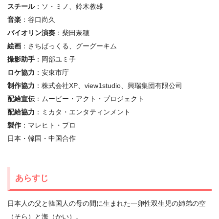
スチール
：ソ・ミノ、鈴⽊教雄
⾳楽
：谷口尚久
バイオリン演奏
：柴⽥奈穂
絵画
：さちばっくる、グーグーキム
撮影助⼿
：岡部ユミ⼦
ロケ協⼒
：安東市庁
制作協⼒
：株式会社XP、view1studio、興瑞集団有限公司
配給宣伝
：ムービー・アクト・プロジェクト
配給協⼒
：ミカタ・エンタティンメント
製作
：マレヒト・プロ
⽇本・韓国・中国合作
あらすじ
日本人の父と韓国人の母の間に生まれた一卵性双生児の姉弟の空
（そら）と海（かい）。