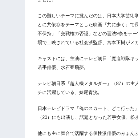
この難しいテーマに挑んだのは、日本大学芸術学
とに共依存をテーマとした映画『共に歩く』で長
不保持」「交戦権の否認」などの憲法9条をテ
場で上映されている社会派監督、宮本正樹がメ
キャストには、主演にテレビ朝日『魔進戦隊キラ
若手俳優、水石亜飛夢。
テレビ朝日系『超人機メタルダー』（87）の主
チに活躍している、妹尾青洸。
日本テレビドラマ『俺のスカート、どこ行った』（
（20）にも出演し、話題となった若手女優、松
他にも主に舞台で活躍する個性派俳優のみょん