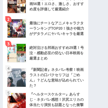
画56選！エロさ、激しさ、おすす
め度を評価して厳選紹介
2
最強にチートなアニメキャラクタ
ーランキングTOP20！強さや能力
がデタラメにヤバいキャラを厳選
3
絶対泣ける邦画おすすめ29選！号
泣・感動必至の切ない日本映画を
厳選まとめ
4
『新聞記者』ネタバレ考察！映画
ラストの口パクセリフは「ごめ
ん」？どんな意味が込められてい
た？
5
『ヘルタースケルター』あらす
じ・ネタバレ感想！沢尻エリカの
体当たり演技も話題となった衝撃