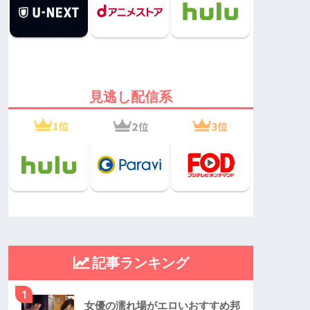
見逃し配信系
記事ランキング
1
女優の濡れ場がエロいおすすめ邦