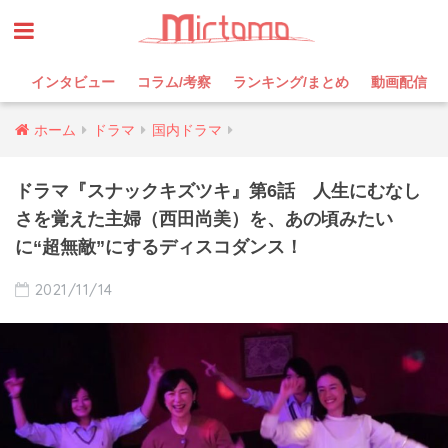
インタビュー
コラム/考察
ランキング/まとめ
動画配信
ホーム
ドラマ
国内ドラマ
ドラマ『スナックキズツキ』第6話 人生にむなし
さを覚えた主婦（西田尚美）を、あの頃みたい
に“超無敵”にするディスコダンス！
2021/11/14