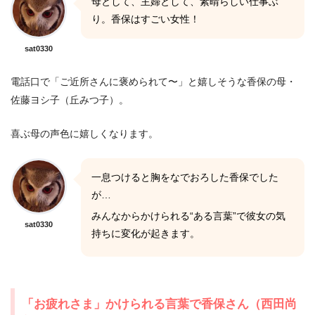
母として、主婦として、素晴らしい仕事ぶ
り。香保はすごい女性！
sat0330
電話口で「ご近所さんに褒められて〜」と嬉しそうな香保の母・
佐藤ヨシ子（丘みつ子）。
喜ぶ母の声色に嬉しくなります。
一息つけると胸をなでおろした香保でした
が…
みんなからかけられる“ある言葉”で彼女の気
sat0330
持ちに変化が起きます。
「お疲れさま」かけられる言葉で香保さん（西田尚