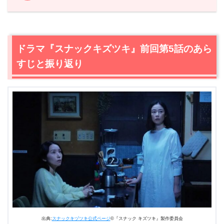
1.
ドラマ『スナックキズツキ』前回第5話のあらすじと振り
返り
2.
【ネタバレあり】ドラマ『スナックキズツキ』第6話あ
ドラマ『スナックキズツキ』前回第5話のあら
らすじと感想
すじと振り返り
2.1
こぐま酒店の上田健一（浜野謙太）が、人生で一番輝い
たのは高校の文化祭だった！？
2.2
一人息子の大学合格に喜ぶ主婦・香保さん（西田尚
美）
2.3
「お疲れさま」かけられる言葉で香保さん（西田尚
美）が感じた違和感
2.4
子育て優等生で卒業予定の中島香保（西田尚美）が抱
える“もやもや”
2.5
初の店前スカウト！トウコママ（原田知世）のひんや
りピンクなりんごジュース！
2.6
香保（西田尚美）＆トウコ（原田知世）、ノリノリ無
敵なディスコダンスで青春フィーバー！
出典:
スナックキヅツキ公式ページ
©『スナック キズツキ』製作委員会