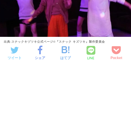
出典:スナックキヅツキ公式ページ©『スナック キズツキ』製作委員会
LINE
ツイート
シェア
はてブ
Pocket