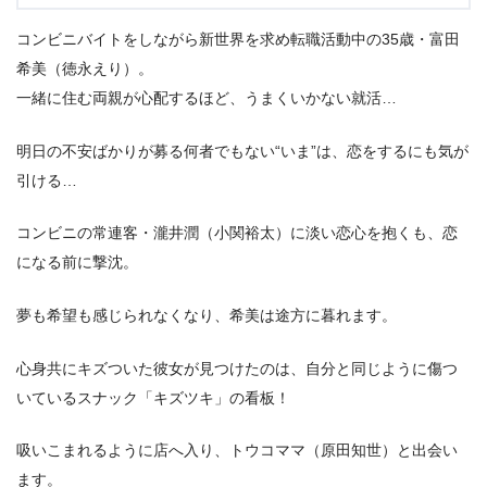
3.
ドラマ『スナックキズツキ』の次回に期待するもの
コンビニバイトをしながら新世界を求め転職活動中の35歳・富田
希美（徳永えり）。
一緒に住む両親が心配するほど、うまくいかない就活…
明日の不安ばかりが募る何者でもない“いま”は、恋をするにも気が
引ける…
コンビニの常連客・瀧井潤（小関裕太）に淡い恋心を抱くも、恋
になる前に撃沈。
夢も希望も感じられなくなり、希美は途方に暮れます。
心身共にキズついた彼女が見つけたのは、自分と同じように傷つ
いているスナック「キズツキ」の看板！
吸いこまれるように店へ入り、トウコママ（原田知世）と出会い
ます。