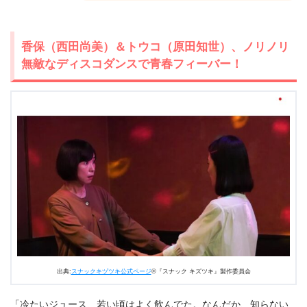
香保（西田尚美）＆トウコ（原田知世）、ノリノリ
無敵なディスコダンスで青春フィーバー！
出典:
スナックキヅツキ公式ページ
©『スナック キズツキ』製作委員会
「冷たいジュース、若い頃はよく飲んでた。なんだか、知らない