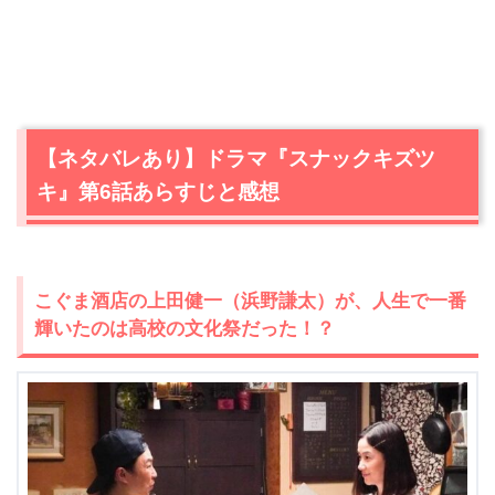
【ネタバレあり】ドラマ『スナックキズツ
キ』第6話あらすじと感想
こぐま酒店の上田健一（浜野謙太）が、人生で一番
輝いたのは高校の文化祭だった！？