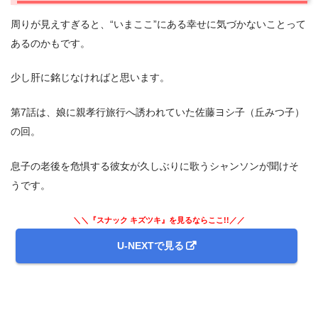
周りが見えすぎると、“いまここ”にある幸せに気づかないことって
あるのかもです。
少し肝に銘じなければと思います。
第7話は、娘に親孝行旅行へ誘われていた佐藤ヨシ子（丘みつ子）
の回。
息子の老後を危惧する彼女が久しぶりに歌うシャンソンが聞けそ
うです。
＼＼『スナック キズツキ』を見るならここ!!／／
U-NEXTで見る