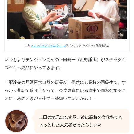
出典:
スナックキヅツキ公式ページ
©『スナック キズツキ』製作委員会
いつもよりテンション高めの上田健一（浜野謙太）がスナックキ
ズツキへ納品にやってきます。
「配達先の居酒屋大自然の店長が、偶然にも高校の同級生で。す
っかり昔話で盛り上がって、今度東京にいる連中で同窓会するこ
とに…あのときが人生で一番輝いていたかも！」
上田の地元は名古屋。彼は高校の文化祭でち
ょっとした人気者だったらしいw