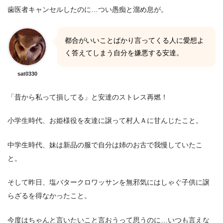
歯医者キャンセルしたのに…つい愚痴と溜め息が。
都合がいいことばかり言ってくる人に愛想よ
く答えてしまう自分を嫌悪する安達。
sat0330
「昔から私って損してる」と安達のストレス再燃！
小学生時代、お姫様役を友達に譲って村人Ａに甘んじたこと。
中学生時代、妹は新品の服で自分は姉のお古で我慢していたこ
と。
そして昨日、塩バタークロワッサンを無邪気にはしゃぐ子供に譲
らざるを得なかったこと。
今度はちゃんと言いたいこと言おうって思うのに…いつも言えな