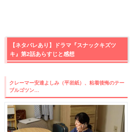
【ネタバレあり】ドラマ『スナックキズツ
キ』第2話あらすじと感想
クレーマー安達よしみ（平岩紙）、粘着後悔のテー
ブルゴツン…