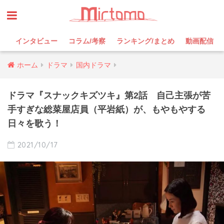
インタビュー
コラム/考察
ランキング/まとめ
動画配信
ホーム
ドラマ
国内ドラマ
ドラマ『スナックキズツキ』第2話 自己主張が苦
手すぎな総菜屋店員（平岩紙）が、もやもやする
日々を歌う！
2021/10/17