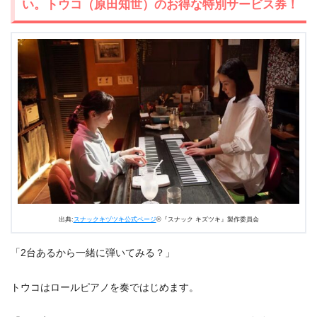
い。トウコ（原田知世）のお得な特別サービス券！
出典:
スナックキヅツキ公式ページ
©『スナック キズツキ』製作委員会
「2台あるから一緒に弾いてみる？」
トウコはロールピアノを奏ではじめます。