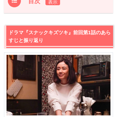
目次
1.
ドラマ『スナックキズツキ』前回第1話のあらすじと振り
返り
2.
【ネタバレあり】ドラマ『スナックキズツキ』第2話あ
ドラマ『スナックキズツキ』前回第1話のあら
らすじと感想
すじと振り返り
2.1
クレーマー安達よしみ（平岩紙）、粘着後悔のテーブル
ゴツン…
2.2
主張する客（西田尚美）＆モタつく大股開き男（塚地
武雅）にもやもや…総菜屋店員・安達よしみ（平岩紙）の
憂鬱な日々
2.3
押しが強い野口さんVS安達（平岩紙）、シフト変更強
要問題＆惣菜争奪バトル！
2.4
心がささくれた安達（平岩紙）がトウコの元へ…体に
沁み渡る生搾りレモンラッシー！
2.5
じわる…トウコ（原田知世）の具だくさんミネストロ
ーネで温まる！
2.6
ロールピアノの重奏で溢れ出た安達（平岩紙）の思