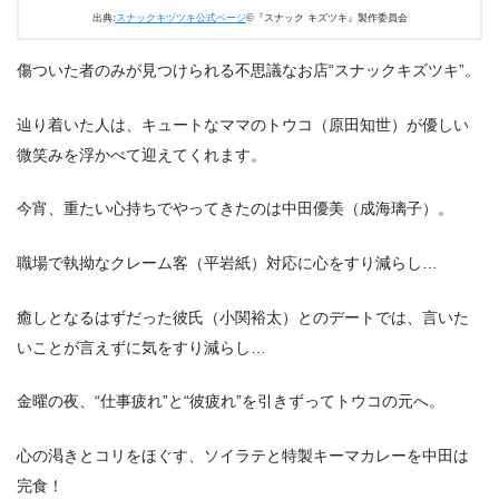
い。トウコ（原田知世）のお得な特別サービス券！
出典:
スナックキヅツキ公式ページ
©『スナック キズツキ』製作委員会
3.
ドラマ『スナックキズツキ』の次回に期待するもの
傷ついた者のみが見つけられる不思議なお店“スナックキズツキ”。
辿り着いた人は、キュートなママのトウコ（原田知世）が優しい
微笑みを浮かべて迎えてくれます。
今宵、重たい心持ちでやってきたのは中田優美（成海璃子）。
職場で執拗なクレーム客（平岩紙）対応に心をすり減らし…
癒しとなるはずだった彼氏（小関裕太）とのデートでは、言いた
いことが言えずに気をすり減らし…
金曜の夜、“仕事疲れ”と“彼疲れ”を引きずってトウコの元へ。
心の渇きとコリをほぐす、ソイラテと特製キーマカレーを中田は
完食！