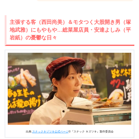
主張する客（西田尚美）＆モタつく大股開き男（塚
地武雅）にもやもや…総菜屋店員・安達よしみ（平
岩紙）の憂鬱な日々
出典:
スナックキヅツキ公式ページ
©『スナック キズツキ』製作委員会