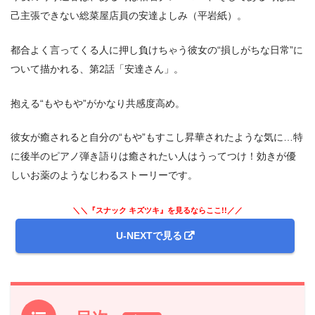
己主張できない総菜屋店員の安達よしみ（平岩紙）。
都合よく言ってくる人に押し負けちゃう彼女の“損しがちな日常”に
ついて描かれる、第2話「安達さん」。
抱える“もやもや”がかなり共感度高め。
彼女が癒されると自分の“もや”もすこし昇華されたような気に…特
に後半のピアノ弾き語りは癒されたい人はうってつけ！効きが優
しいお薬のようなじわるストーリーです。
＼＼『スナック キズツキ』を見るならここ!!／／
U-NEXTで見る