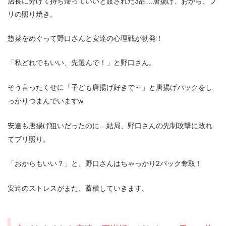
店長に分けて持ち帰っていいと渡された3品…唐揚げ、おから、ブ
リの照り焼き。
惣菜をめぐって野口さんと安達の心理戦が勃発！
「私どれでもいい、先選んで！」と野口さん。
そう言ったくせに「子ども唐揚げ好きで～」と唐揚げパックをし
っかりつまんでいますw
安達も唐揚げ狙いだったのに…結局、野口さんの先制攻撃に敗れ
てブリ照り。
「おからもいい？」と、野口さんはちゃっかり2パック奪取！
安達のストレスがまた、蓄積していきます。