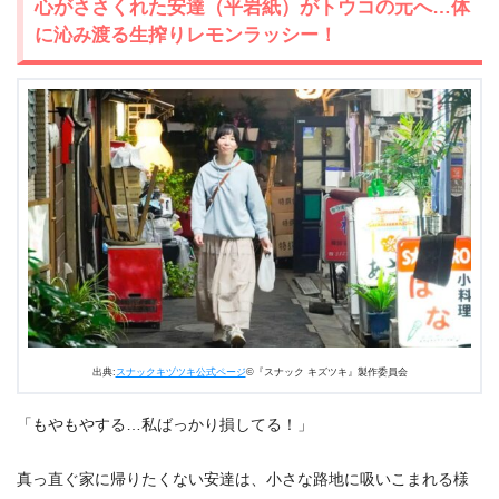
心がささくれた安達（平岩紙）がトウコの元へ…体
に沁み渡る生搾りレモンラッシー！
出典:
スナックキヅツキ公式ページ
©『スナック キズツキ』製作委員会
「もやもやする…私ばっかり損してる！」
真っ直ぐ家に帰りたくない安達は、小さな路地に吸いこまれる様