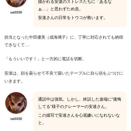
描かれる安達のストレスたちに「あるな
ぁ…」と思わずため息。
sat0330
安達さんの日常をトウコが救います。
担当となった中田優美（成海璃子）に、丁寧に対応されても納得
できなくて…
「もういいです！」と一方的に電話を切断。
安達は、顔を曇らせて不良で届いたテーブルに自ら頭をぶつけに
いきます。
通話中は強気。しかし、終話した途端に“後悔
してる”様子のクレーマーの安達さん。
この描写で安達さんを心底嫌いになれないな
sat0330
と。