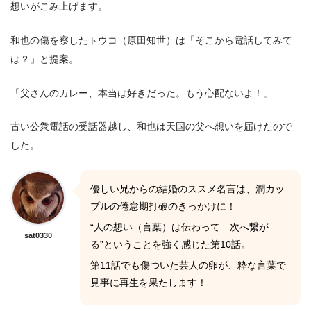
想いがこみ上げます。
和也の傷を察したトウコ（原田知世）は「そこから電話してみて
は？」と提案。
「父さんのカレー、本当は好きだった。もう心配ないよ！」
古い公衆電話の受話器越し、和也は天国の父へ想いを届けたので
した。
優しい兄からの結婚のススメ名言は、潤カッ
プルの倦怠期打破のきっかけに！
“人の想い（言葉）は伝わって…次へ繋が
sat0330
る”ということを強く感じた第10話。
第11話でも傷ついた芸人の卵が、粋な言葉で
見事に再生を果たします！