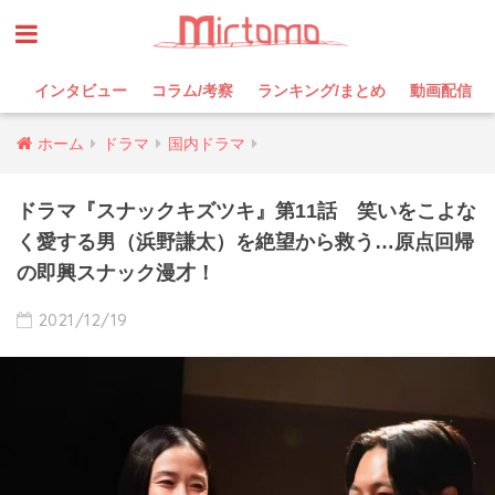
インタビュー
コラム/考察
ランキング/まとめ
動画配信
ホーム
ドラマ
国内ドラマ
ドラマ『スナックキズツキ』第11話 笑いをこよな
く愛する男（浜野謙太）を絶望から救う…原点回帰
の即興スナック漫才！
2021/12/19