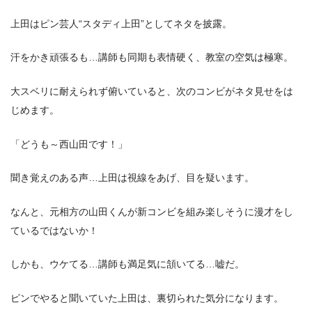
上田はピン芸人“スタディ上田”としてネタを披露。
汗をかき頑張るも…講師も同期も表情硬く、教室の空気は極寒。
大スベリに耐えられず俯いていると、次のコンビがネタ見せをは
じめます。
「どうも～西山田です！」
聞き覚えのある声…上田は視線をあげ、目を疑います。
なんと、元相方の山田くんが新コンビを組み楽しそうに漫才をし
ているではないか！
しかも、ウケてる…講師も満足気に頷いてる…嘘だ。
ピンでやると聞いていた上田は、裏切られた気分になります。