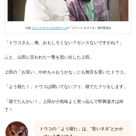
出典:
スナックキヅツキ公式ページ
©『スナック キズツキ』製作委員会
「トウコさん…俺、おもしろくない？センスないですかね？」
ふと、山田に言われた一撃を思い出した上田。
上田の「お笑い…やめちゃおうかな」にも無言を貫いたトウコ。
「よう寝た！」トウコは聞いてないフリ、寝てたフリをします。
「寝てたんかい！」上田が小気味よく突っ込んで即興漫才は終
了！
トウコの「よう寝た」は、“良いネタ”とかか