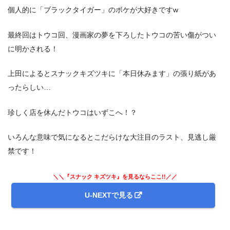
個人的に「ブラックタイガー」のボケが大好きですw
最終回はトウコ回、漫画家の夢を下ろしたトウコの苦い傷がつい
に明かされる！
上田によるとスナックキズツキに「本日休みます」の張り紙があ
ったらしい…
珍しく店を休んだトウコはいずこへ！？
いろんな意味で気になるとこだらけな大注目のラスト、見逃し厳
禁です！
＼＼『スナック キズツキ』を見るならここ!!／／
U-NEXTで見る