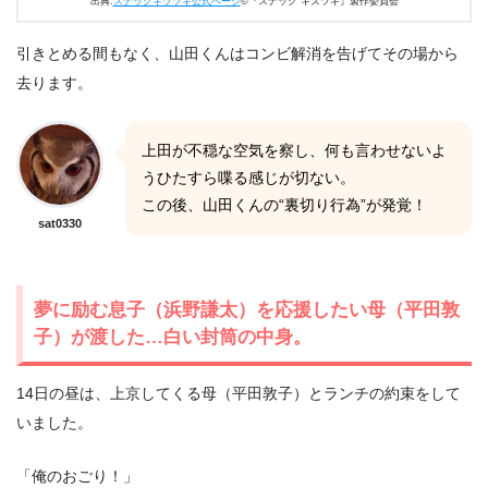
出典:
スナックキヅツキ公式ページ
©『スナック キズツキ』製作委員会
引きとめる間もなく、山田くんはコンビ解消を告げてその場から
去ります。
上田が不穏な空気を察し、何も言わせないよ
うひたすら喋る感じが切ない。
この後、山田くんの“裏切り行為”が発覚！
sat0330
夢に励む息子（浜野謙太）を応援したい母（平田敦
子）が渡した…白い封筒の中身。
14日の昼は、上京してくる母（平田敦子）とランチの約束をして
いました。
「俺のおごり！」