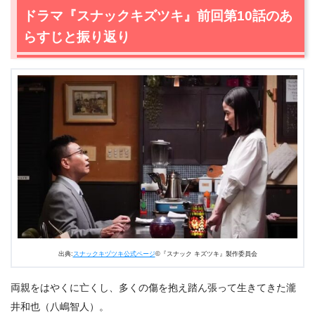
2.
【ネタバレあり】ドラマ『スナックキズツキ』第11話あ
ドラマ『スナックキズツキ』前回第10話のあ
らすじと感想
らすじと振り返り
2.1
サラリーマンから芸人へ、上田健一（浜野謙太）ヒスト
リー！
2.2
こぐま屋配達員として優秀な上田健一（浜野謙太）
が、相方にフラれる！？
2.3
夢に励む息子（浜野謙太）を応援したい母（平田敦
子）が渡した…白い封筒の中身。
2.4
スタディ上田（浜野謙太）スベる！衝撃の展開…なん
でや、山田くん！？
2.5
空回って傷ついてドツボにはまった男（浜野謙太）に
沁みるクリームソーダ！
2.6
トウコ（原田知世）＆上田（浜野謙太）、即興漫才や
ってみた！
出典:
スナックキヅツキ公式ページ
©『スナック キズツキ』製作委員会
3.
ドラマ『スナックキズツキ』の次回に期待するもの
両親をはやくに亡くし、多くの傷を抱え踏ん張って生きてきた瀧
井和也（八嶋智人）。