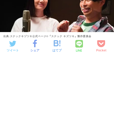
出典:スナックキヅツキ公式ページ©『スナック キズツキ』製作委員会
LINE
ツイート
シェア
はてブ
Pocket