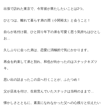
出張で訪れた東京で、今宵彼が果たしたいことは2つ。
ひとつは、離れて暮らす弟の潤（小関裕太）と会うこと！
自らが名付け親、ひと回り年下の弟を可愛く思う気持ちはひとし
お…
久しぶりに会った弟は、恋愛に消極的で気にかかります。
再会を約束して弟と別れ、和也が向かったのはスナックキズツ
キ。
思い出の詰まったこの店へ行くことが、ふたつめ！
父が店名を付け、生前営んでいたスナックは当時のままで…
懐かしさとともに、素直になれなかった父への心残りと伝えたい