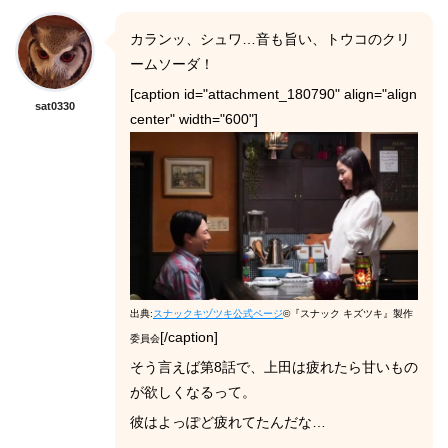
カランッ、シュワ…音も旨い、トウコのクリ
ームソーダ！
[caption id="attachment_180790" align="align
sat0330
center" width="600"]
出典:
スナックキヅツキ公式ページ
©『スナック キズツキ』製作
[/caption]
委員会
そう言えば第8話で、上田は疲れたら甘いもの
が欲しくなるって。
彼はよっぽど疲れてたんだな…