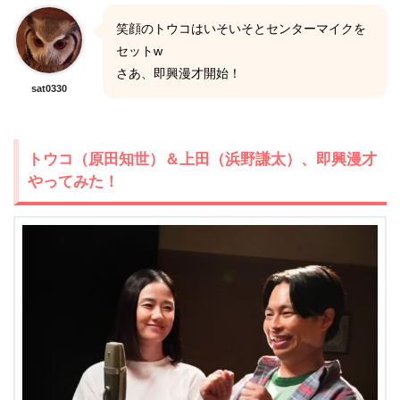
笑顔のトウコはいそいそとセンターマイクを
セットw
さあ、即興漫才開始！
sat0330
トウコ（原田知世）＆上田（浜野謙太）、即興漫才
やってみた！