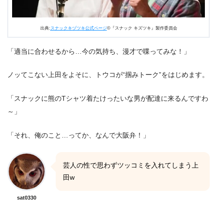
出典:
スナックキヅツキ公式ページ
©『スナック キズツキ』製作委員会
「適当に合わせるから…今の気持ち、漫才で喋ってみな！」
ノッてこない上田をよそに、トウコが“掴みトーク”をはじめます。
「スナックに熊のTシャツ着たけったいな男が配達に来るんですわ
～」
「それ、俺のこと…ってか、なんで大阪弁！」
芸人の性で思わずツッコミを入れてしまう上
田w
sat0330