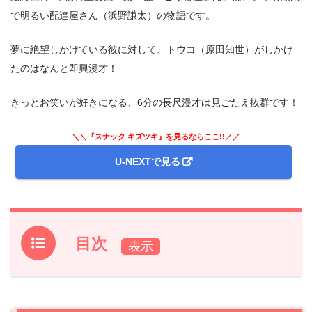
で明るい配達屋さん（浜野謙太）の物語です。
夢に絶望しかけている彼に対して、トウコ（原田知世）がしかけ
たのはなんと即興漫才！
きっとお笑いが好きになる、6分の長尺漫才は見ごたえ抜群です！
＼＼『スナック キズツキ』を見るならここ!!／／
U-NEXTで見る
目次
1.
ドラマ『スナックキズツキ』前回第10話のあらすじと振
り返り