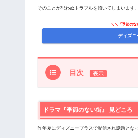
そのことが思わぬトラブルを招いてしまいます
＼＼『季節のな
ディズニ
目次
1.
ドラマ『季節のない街』 見どころ
2.
【ネタバレあり】ドラマ『季節のない街
2.1
ドラマ『季節のない街』 見どころ
仮設住宅
2.2
街の外
2.3
誘拐疑惑
昨年夏にディズニープラスで配信され話題とな
2.4
青年部の夢