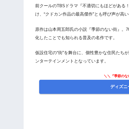
前クールのTBSドラマ『不適切にもほどがある
3.
ドラマ『季節のない街』 第1話 感想＆
け、“クドカン作品の最高傑作”とも呼び声が高
原作は山本周五郎氏の小説『季節のない街』。7
化したことでも知られる普及の名作です。
仮設住宅の“街”を舞台に、個性豊かな住民たち
ンターテインメントとなっています。
＼＼『季節のな
ディズニ