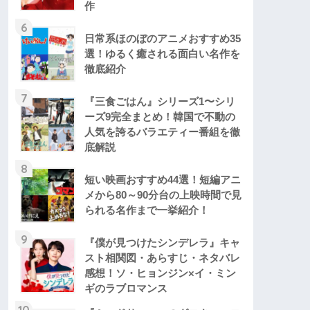
作
6
日常系ほのぼのアニメおすすめ35
選！ゆるく癒される面白い名作を
徹底紹介
7
『三食ごはん』シリーズ1〜シリ
ーズ9完全まとめ！韓国で不動の
人気を誇るバラエティー番組を徹
底解説
8
短い映画おすすめ44選！短編アニ
メから80～90分台の上映時間で見
られる名作まで一挙紹介！
9
『僕が見つけたシンデレラ』キャ
スト相関図・あらすじ・ネタバレ
感想！ソ・ヒョンジン×イ・ミン
ギのラブロマンス
10