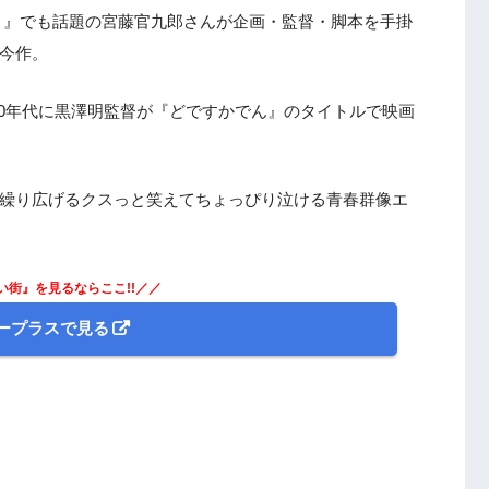
！』でも話題の宮藤官九郎さんが企画・監督・脚本を手掛
まとめ
い今作。
0年代に黒澤明監督が『どですかでん』のタイトルで映画
が繰り広げるクスっと笑えてちょっぴり泣ける青春群像エ
い街』を見るならここ!!／／
ープラスで見る