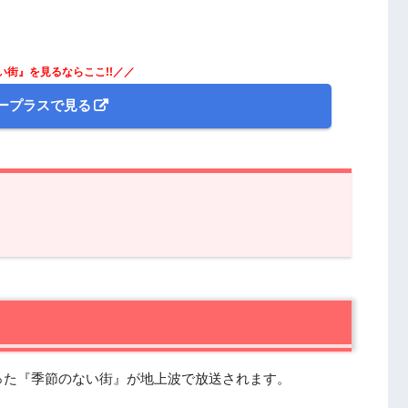
。
い街』を見るならここ!!／／
ープラスで見る
』第1話 あらすじと感想
った『季節のない街』が地上波で放送されます。