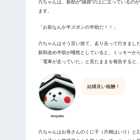
六ちゃんは、新助が“線路”の上に立っているの
ます。
「お前なんか半ズボンの半助だ！！」
六ちゃんはそう言い捨て、走り去って行きまし
新助改め半助が唖然としていると、ミッキーか
「電車が走っていた」と見たままを報告すると
結構良い報酬！
moyoko
六ちゃんはお母さんのくに子（片桐はいり）と2