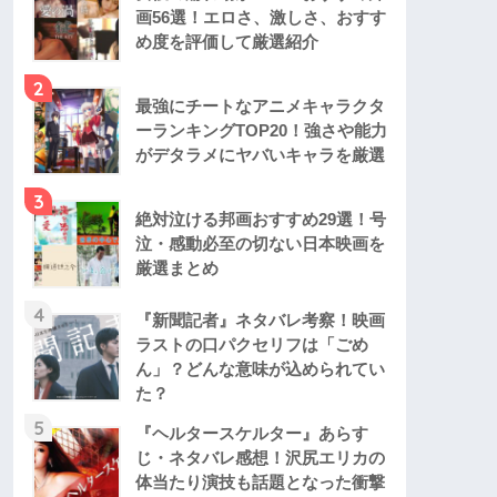
画56選！エロさ、激しさ、おすす
め度を評価して厳選紹介
2
最強にチートなアニメキャラクタ
ーランキングTOP20！強さや能力
がデタラメにヤバいキャラを厳選
3
絶対泣ける邦画おすすめ29選！号
泣・感動必至の切ない日本映画を
厳選まとめ
4
『新聞記者』ネタバレ考察！映画
ラストの口パクセリフは「ごめ
ん」？どんな意味が込められてい
た？
5
『ヘルタースケルター』あらす
じ・ネタバレ感想！沢尻エリカの
体当たり演技も話題となった衝撃