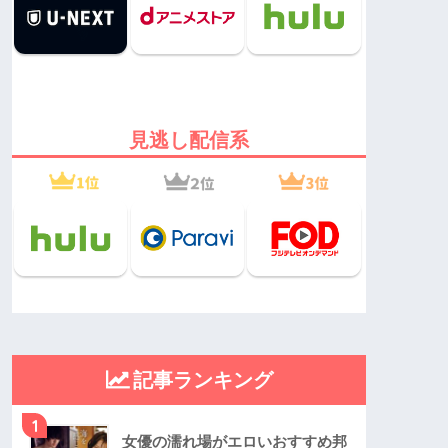
見逃し配信系
記事ランキング
1
女優の濡れ場がエロいおすすめ邦