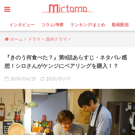
インタビュー
コラム/考察
ランキング/まとめ
動画配信
ホーム
ドラマ
国内ドラマ
『きのう何食べた？』第9話あらすじ・ネタバレ感
想！シロさんがケンジにペアリングを購入！？
2019/06/21
2021/01/17