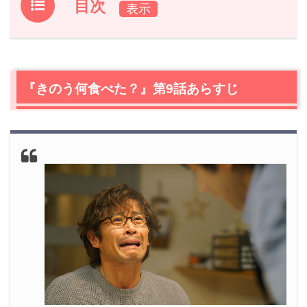
目次
1.
『きのう何食べた？』第9話あらすじ
2.
【ネタバレ】『きのう何食べた？』第9話の感想
2.1
散々な夜
『きのう何食べた？』第9話あらすじ
2.2
ペアリング！欲しいに決まってます！
2.3
一人の食事。誰かと食事
2.4
ロマンチックを求めるケンジが可愛い！
3.
『きのう何食べた？』第9話まとめ