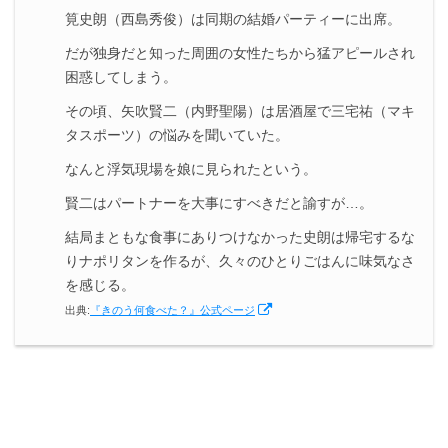
筧史朗（西島秀俊）は同期の結婚パーティーに出席。
だが独身だと知った周囲の女性たちから猛アピールされ
困惑してしまう。
その頃、矢吹賢二（内野聖陽）は居酒屋で三宅祐（マキ
タスポーツ）の悩みを聞いていた。
なんと浮気現場を娘に見られたという。
賢二はパートナーを大事にすべきだと諭すが…。
結局まともな食事にありつけなかった史朗は帰宅するな
りナポリタンを作るが、久々のひとりごはんに味気なさ
を感じる。
出典:
『きのう何食べた？』公式ページ