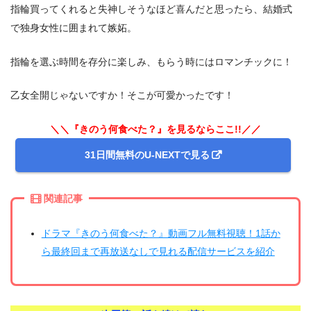
指輪買ってくれると失神しそうなほど喜んだと思ったら、結婚式
で独身女性に囲まれて嫉妬。
指輪を選ぶ時間を存分に楽しみ、もらう時にはロマンチックに！
乙女全開じゃないですか！そこが可愛かったです！
＼＼『きのう何食べた？』を見るならここ!!／／
31日間無料のU-NEXTで見る
関連記事
ドラマ『きのう何食べた？』動画フル無料視聴！1話か
ら最終回まで再放送なしで見れる配信サービスを紹介