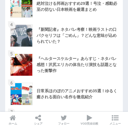
絶対泣ける邦画おすすめ29選！号泣・感動必
至の切ない日本映画を厳選まとめ
4
『新聞記者』ネタバレ考察！映画ラストの口
パクセリフは「ごめん」？どんな意味が込め
られていた？
5
『ヘルタースケルター』あらすじ・ネタバレ
感想！沢尻エリカの体当たり演技も話題とな
った衝撃作
6
日常系ほのぼのアニメおすすめ35選！ゆるく
癒される面白い名作を徹底紹介
7
『三食ごはん』シリーズ1〜シリーズ9完全ま
とめ！韓国で不動の人気を誇るバラエティー
ホーム
シェア
フォロー
VOD完全比較
メニュー