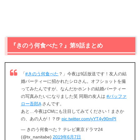
『きのう何食べた？』第9話まとめ
「
#きのう何食べた
？」今夜は9話放送です！友人の結
婚パーティーに招かれたシロさん。オフショットを撮
ってみたんですが、なんだかホントの結婚パーティー
の写真みたいになりました笑 同期の友人は
#バッファ
ロー吾郎A
さんです。
あと…今夜はCMにも注目してみてください！まさか
の、あの人が！？🍺
pic.twitter.com/yYT4y90mPI
— きのう何食べた？ テレビ東京ドラマ24
(@tx_nanitabe)
2019年6月7日