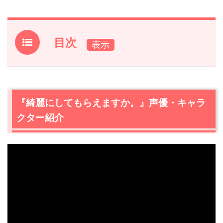
目次
1.
『綺麗にしてもらえますか。』声優・キャラクター紹介
1.1
金目綿花奈/声優：鈴代紗弓
1.2
石持毬祥/声優：梅田修一朗
『綺麗にしてもらえますか。』声優・キャラ
1.3
片口那色/声優：稲垣好
クター紹介
1.4
鰙久里留/声優：青山吉能
1.5
鰙守大/声優：白石兼斗
1.6
安治/声優：水田わさび
2.
『綺麗にしてもらえますか。』あらすじ・感想
2.1
キンメクリーニング
2.2
こがし祭り
2.3
金目さんと毬祥くん
2.4
金目さんの過去