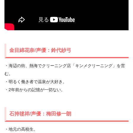
2.5
金目さんの未来
3.
『綺麗にしてもらえますか。』キャラ/声優・あらすじ・
ネタバレ感想まとめ
金目綿花奈/声優：鈴代紗弓
・海辺の街、熱海でクリーニング店「キンメクリーニング」を営
む。
・明るく働き者で温泉が大好き。
・2年前からの記憶が一切ない。
石持毬祥/声優：梅田修一朗
・地元の高校生。