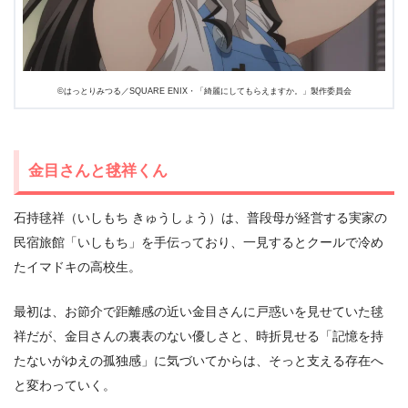
©はっとりみつる／SQUARE ENIX・「綺麗にしてもらえますか。」製作委員会
金目さんと毬祥くん
石持毬祥（いしもち きゅうしょう）は、普段母が経営する実家の
民宿旅館「いしもち」を手伝っており、一見するとクールで冷め
たイマドキの高校生。
最初は、お節介で距離感の近い金目さんに戸惑いを見せていた毬
祥だが、金目さんの裏表のない優しさと、時折見せる「記憶を持
たないがゆえの孤独感」に気づいてからは、そっと支える存在へ
と変わっていく。