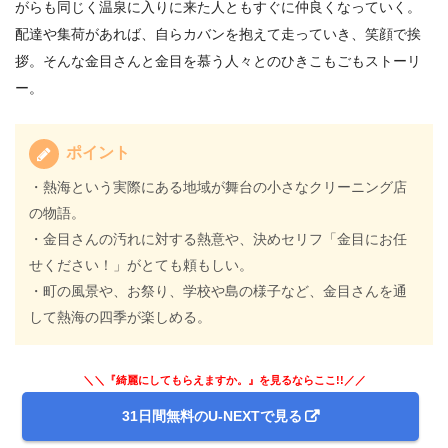
がらも同じく温泉に入りに来た人ともすぐに仲良くなっていく。
配達や集荷があれば、自らカバンを抱えて走っていき、笑顔で挨
拶。そんな金目さんと金目を慕う人々とのひきこもごもストーリ
ー。
ポイント
・熱海という実際にある地域が舞台の小さなクリーニング店
の物語。
・金目さんの汚れに対する熱意や、決めセリフ「金目にお任
せください！」がとても頼もしい。
・町の風景や、お祭り、学校や島の様子など、金目さんを通
して熱海の四季が楽しめる。
＼＼『綺麗にしてもらえますか。』を見るならここ!!／／
31日間無料のU-NEXTで見る