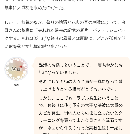
無事に大成功を収めたのだった。
しかし、熱気のなか、祭りの喧騒と花火の音の刺激によって、金
目さんの脳裏に「失われた過去の記憶の断片」がフラッシュバッ
クする。それは楽しげな祭りの風景とは裏腹に、どこか孤独で暗
い影を落とす記憶の呼び水だった。
熱海のお祭りということで、一層賑やかなお
話になっていました。
それにしても街の人々全員が一丸になって盛
Mai
り上げようとする描写がとてもいいです。
しかし、ここでもトラブル発生ということ
で、お祭りに使う予定の大事な法被に大量の
カビが発生。街の人たちの役に立ちたいとク
リーニングを買って出た金目さんも流石です
が、今回から仲良くなった高校生組も一緒に