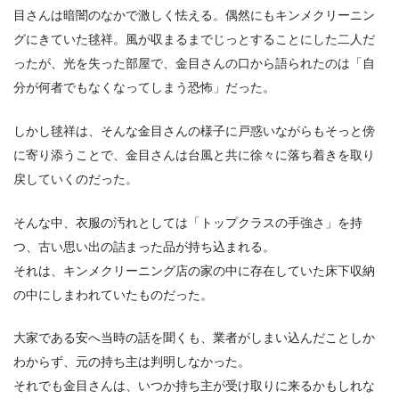
目さんは暗闇のなかで激しく怯える。偶然にもキンメクリーニン
グにきていた毬祥。風が収まるまでじっとすることにした二人だ
ったが、光を失った部屋で、金目さんの口から語られたのは「自
分が何者でもなくなってしまう恐怖」だった。
しかし毬祥は、そんな金目さんの様子に戸惑いながらもそっと傍
に寄り添うことで、金目さんは台風と共に徐々に落ち着きを取り
戻していくのだった。
そんな中、衣服の汚れとしては「トップクラスの手強さ」を持
つ、古い思い出の詰まった品が持ち込まれる。
それは、キンメクリーニング店の家の中に存在していた床下収納
の中にしまわれていたものだった。
大家である安へ当時の話を聞くも、業者がしまい込んだことしか
わからず、元の持ち主は判明しなかった。
それでも金目さんは、いつか持ち主が受け取りに来るかもしれな