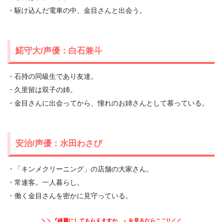
・駆け込んだ電車の中、金目さんと出会う。
鰙守大/声優：白石兼斗
・石持の同級生であり友達。
・久里留は双子の姉。
・金目さんに出会ってから、憧れのお姉さんとして慕っている。
安治/声優：水田わさび
・「キンメクリーニング」の店舗の大家さん。
・常連客。一人暮らし。
・働く金目さんを密かに見守っている。
＼＼『綺麗にしてもらえますか。』を見るならここ!!／／