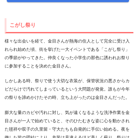
こがし祭り
様々な出会いを経て、金目さんが熱海の住人として完全に受け入
れられ始めた頃、街を挙げた一大イベントである「こがし祭り」
の季節がやってきた。仲良くなった小学生の那色に誘われお祭り
に参加することを決めた金目さん。
しかしある時、祭りで使う大切な衣装が、保管状況の悪さからカ
ビだらけで汚れてしまっているという大問題が発覚。誰もが今年
の祭りを諦めかけたその時、立ち上がったのは金目さんだった。
膨大な量のカビや汚れに対し、気が遠くなるような洗浄作業を金
目さんが一人で始めていると、そのひたむきな姿に心を動かされ
た毬祥や双子の久里留・守大たちも自発的に手伝い始める。夜を
徹した皆の団結により、衣装は見違えるほど美しく蘇り、祭りは