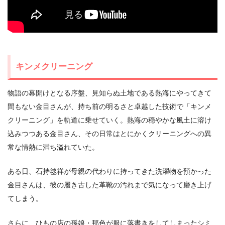
キンメクリーニング
物語の幕開けとなる序盤、見知らぬ土地である熱海にやってきて
間もない金目さんが、持ち前の明るさと卓越した技術で「キンメ
クリーニング」を軌道に乗せていく。熱海の穏やかな風土に溶け
込みつつある金目さん、その日常はとにかくクリーニングへの異
常な情熱に満ち溢れていた。
ある日、石持毬祥が母親の代わりに持ってきた洗濯物を預かった
金目さんは、彼の履き古した革靴の汚れまで気になって磨き上げ
てしまう。
さらに、ひもの店の孫娘・那色が服に落書きをしてしまったシミ