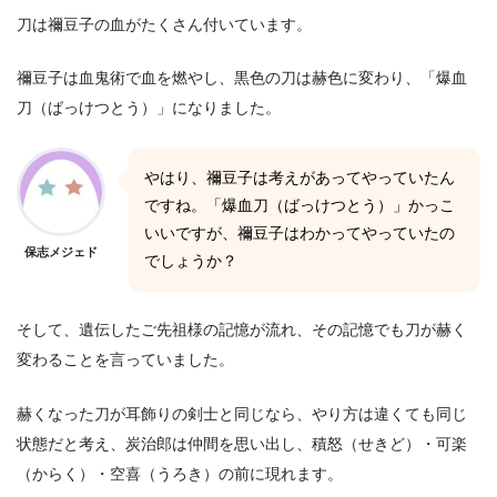
刀は禰豆子の血がたくさん付いています。
禰豆子は血鬼術で血を燃やし、黒色の刀は赫色に変わり、「爆血
刀（ばっけつとう）」になりました。
やはり、禰豆子は考えがあってやっていたん
ですね。「爆血刀（ばっけつとう）」かっこ
いいですが、禰豆子はわかってやっていたの
保志メジェド
でしょうか？
そして、遺伝したご先祖様の記憶が流れ、その記憶でも刀が赫く
変わることを言っていました。
赫くなった刀が耳飾りの剣士と同じなら、やり方は違くても同じ
状態だと考え、炭治郎は仲間を思い出し、積怒（せきど）・可楽
（からく）・空喜（うろき）の前に現れます。