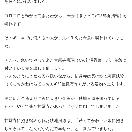
を後ろにかばいました。
コロコロと転がってきた壺から、玉壺（ぎょっこ/CV:鳥海浩輔）が
現れます。
その頃、里では何人もの人が手足の生えた金魚に襲われていまし
た。
そこへ、急いでやって来た甘露寺蜜璃（CV:花澤香菜）が、金魚に
付いている壺を壊して倒します。
ムチのようにうねる刀を扱いながら、甘露寺は長の鉄地河原鉄珍
（てっちかわはらてっちん/CV:屋良有作）がいる建物へ走ります。
里にいた金魚よりさらに大きい金魚が、鉄地河原を握っていまし
たが、やって来た甘露寺があっという間に倒してしまいました。
甘露寺に抱き留められた鉄地河原は、「若くてかわいい娘に抱き
しめられて、なんだかんだで幸せ～」と、喜んでいました。