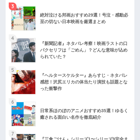
3
絶対泣ける邦画おすすめ29選！号泣・感動必
至の切ない日本映画を厳選まとめ
4
『新聞記者』ネタバレ考察！映画ラストの口
パクセリフは「ごめん」？どんな意味が込め
られていた？
5
『ヘルタースケルター』あらすじ・ネタバレ
感想！沢尻エリカの体当たり演技も話題とな
った衝撃作
6
日常系ほのぼのアニメおすすめ35選！ゆるく
癒される面白い名作を徹底紹介
7
『三食ごはん』シリーズ1〜シリーズ9完全ま