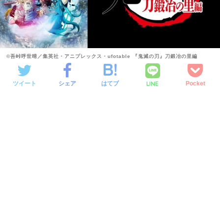
©吾峠呼世晴／集英社・アニプレックス・ufotable 『鬼滅の刃』刀鍛冶の里編
LINE
ツイート
シェア
はてブ
Pocket