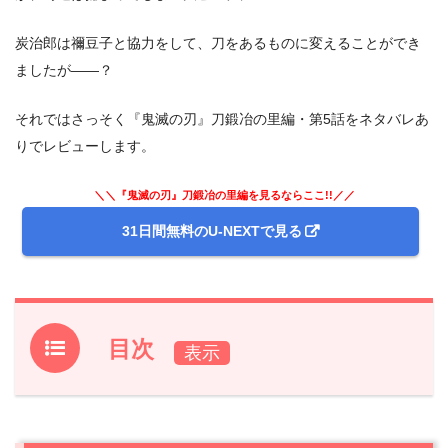
炭治郎は禰豆子と協力をして、刀をあるものに変えることができ
ましたが――？
それではさっそく『鬼滅の刃』刀鍛冶の里編・第5話をネタバレあ
りでレビューします。
＼＼『鬼滅の刃』刀鍛冶の里編を見るならここ!!／／
31日間無料のU-NEXTで見る
目次
1.
アニメ『鬼滅の刃』刀鍛冶の里編・第4話のあらすじと振
り返り