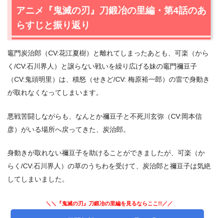
2.
【ネタバレ】アニメ『鬼滅の刃』刀鍛冶の里編・第5話
アニメ『鬼滅の刃』刀鍛冶の里編・第4話のあ
あらすじ・感想
らすじと振り返り
2.1
甘露寺蜜璃の到着
2.2
禰豆子の考え
竈門炭治郎（CV:花江夏樹）と離れてしまったあとも、可楽（から
2.3
時透と玉壺（ぎょっこ）の戦闘
く/CV:石川界人）と譲らない戦いを繰り広げる妹の竈門禰豆子
2.4
炭治郎の額の痣
（CV:鬼頭明里）は、積怒（せきど/CV: 梅原裕一郎）の雷で身動き
3.
アニメ『鬼滅の刃』刀鍛冶の里編・第5話あらすじ・ネ
が取れなくなってしまいます。
タバレ感想まとめ
悪戦苦闘しながらも、なんとか禰豆子と不死川玄弥（CV:岡本信
彦）がいる場所へ戻ってきた、炭治郎。
身動きが取れない禰豆子を助けることができましたが、可楽（か
らく/CV:石川界人）の草のうちわを受けて、炭治郎と禰豆子は気絶
してしまいました。
＼＼『鬼滅の刃』刀鍛冶の里編を見るならここ!!／／