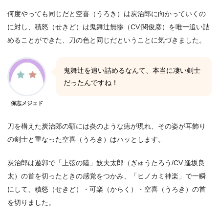
何度やっても同じだと空喜（うろき）は炭治郎に向かっていくの
に対し、積怒（せきど）は鬼舞辻無惨（CV:関俊彦）を唯一追い詰
めることができた、刀の色と同じだということに気づきました。
鬼舞辻を追い詰めるなんて、本当に凄い剣士
だったんですね！
保志メジェド
刀を構えた炭治郎の額には炎のような痣が現れ、その姿が耳飾り
の剣士と重なった空喜（うろき）はハッとします。
炭治郎は遊郭で「上弦の陸」妓夫太郎（ぎゅうたろう/CV:逢坂良
太）の首を切ったときの感覚をつかみ、「ヒノカミ神楽」で一瞬
にして、積怒（せきど）・可楽（からく）・空喜（うろき）の首
を切りました。