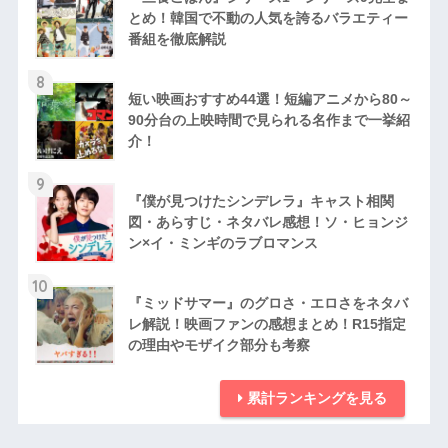
とめ！韓国で不動の人気を誇るバラエティー
番組を徹底解説
8
短い映画おすすめ44選！短編アニメから80～
90分台の上映時間で見られる名作まで一挙紹
介！
9
『僕が見つけたシンデレラ』キャスト相関
図・あらすじ・ネタバレ感想！ソ・ヒョンジ
ン×イ・ミンギのラブロマンス
10
『ミッドサマー』のグロさ・エロさをネタバ
レ解説！映画ファンの感想まとめ！R15指定
の理由やモザイク部分も考察
累計ランキングを見る