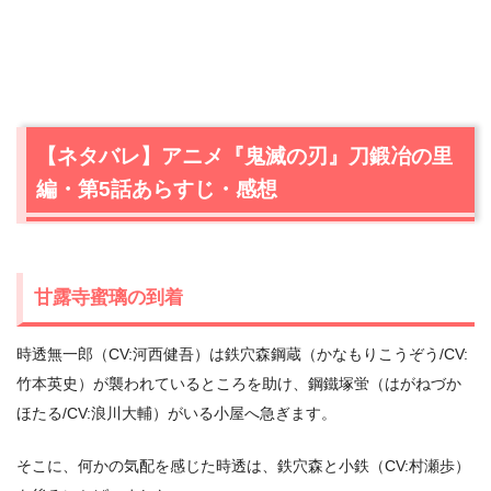
【ネタバレ】アニメ『鬼滅の刃』刀鍛冶の里
編・第5話あらすじ・感想
甘露寺蜜璃の到着
時透無一郎（CV:河西健吾）は鉄穴森鋼蔵（かなもりこうぞう/CV:
竹本英史）が襲われているところを助け、鋼鐵塚蛍（はがねづか
ほたる/CV:浪川大輔）がいる小屋へ急ぎます。
そこに、何かの気配を感じた時透は、鉄穴森と小鉄（CV:村瀬歩）