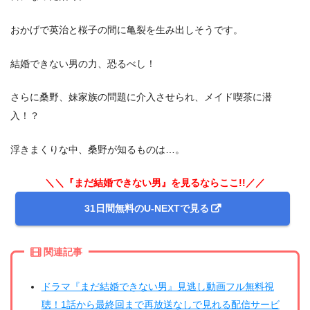
おかげで英治と桜子の間に亀裂を生み出しそうです。
結婚できない男の力、恐るべし！
さらに桑野、妹家族の問題に介入させられ、メイド喫茶に潜
入！？
浮きまくりな中、桑野が知るものは…。
＼＼『まだ結婚できない男』を見るならここ!!／／
31日間無料のU-NEXTで見る
関連記事
ドラマ『まだ結婚できない男』見逃し動画フル無料視
聴！1話から最終回まで再放送なしで見れる配信サービ