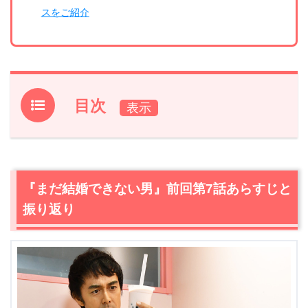
スをご紹介
目次
1.
『まだ結婚できない男』前回第7話あらすじと振り返り
2.
【ネタバレ】『まだ結婚できない男』第8話あらすじ・
感想
『まだ結婚できない男』前回第7話あらすじと
2.1
結婚式が決まれば参加してほしい。参加が決まればスピ
振り返り
ーチしてほしい
2.2
スピーチは吉山（吉田羊）が書くから喋れと言ったの
に…
2.3
桑野（阿部寛）の結婚スピーチになぜかグッと心を掴
まれる
2.4
思春期を迎えた姪・のゆみ（平祐奈）がバイト？桑野