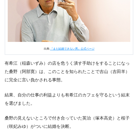
（阿部寛）、メイド喫茶に潜入する
2.5
タツオが名犬すぎる件
3.
『まだ結婚できない男』第8話まとめ
出典:
『まだ結婚できない男』公式ページ
有希江（稲森いずみ）の店を危うく潰す手助けをすることになっ
た桑野（阿部寛）は、このことを知られたことで吉山（吉田羊）
に完全に言い負かされる事態。
結果、自分の仕事の利益よりも有希江のカフェを守るという結末
を選びました。
桑野の見えないところで付き合っていた英治（塚本高史）と桜子
（咲妃みゆ）がついに結婚を決断。