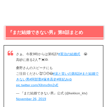
『まだ結婚できない男』第8話まとめ
さぁ、今夜9時からは第8話‼️
#英治の結婚式
😭
高砂に座る2人🤵💓👰
桑野さんのスピーチにも
ご注目ください💒🙄🥺😳
#涙と笑いの第8話
#まだ結婚で
きない男
#阿部寛
#塚本高史
#咲妃みゆ
pic.twitter.com/Xihmx9m2vE
— 『まだ結婚できない男』公式 (@kekkon_ktv)
November 26, 2019