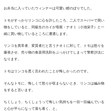
お弁当に入っていたウィンナーは可愛い鯉のぼりでした。
トモがすっかりリンコに心を許したころ、二人でスーパーで買い
物をしていると、同級生のカイが母親・ナオミ（小池栄子）と一
緒に買い物しているところに遭遇します。
リンコを異常者、変質者だと言うナオミに対して、トモは怒りを
爆発させ、売り物の食器用洗剤をぶっかけてしまって警察沙汰に
なります。
トモはリンコを悪く言われたことが悔しかったのです。
そんなトモに、悔しくて怒りが収まらないとき、リンコは編み物
をすると言います。
ちくしょう、ちくしょうって悔しい気持ちを一目一目編んでいる
と心が平らになって落ち着く、と。