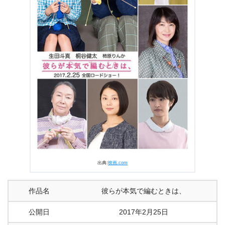
3.2
好きなシーンと、セリフなど。
4.
『彼らが本気で編むときは、』あらすじ・ネタバレ感想
まとめ
出典:
映画.com
作品名
彼らが本気で編むときは、
公開日
2017年2月25日