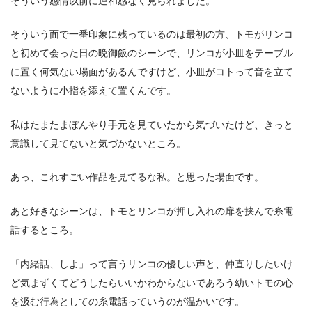
そういう感情以前に違和感なく見られました。
そういう面で一番印象に残っているのは最初の方、トモがリンコ
と初めて会った日の晩御飯のシーンで、リンコが小皿をテーブル
に置く何気ない場面があるんですけど、小皿がコトって音を立て
ないように小指を添えて置くんです。
私はたまたまぼんやり手元を見ていたから気づいたけど、きっと
意識して見てないと気づかないところ。
あっ、これすごい作品を見てるな私。と思った場面です。
あと好きなシーンは、トモとリンコが押し入れの扉を挟んで糸電
話するところ。
「内緒話、しよ」って言うリンコの優しい声と、仲直りしたいけ
ど気まずくてどうしたらいいかわからないであろう幼いトモの心
を汲む行為としての糸電話っていうのが温かいです。