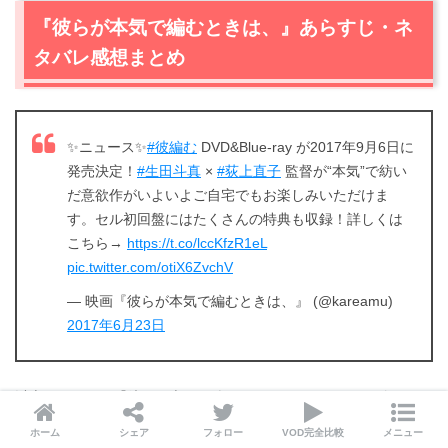
『彼らが本気で編むときは、』あらすじ・ネ
タバレ感想まとめ
✨ニュース✨
#彼編む
DVD&Blue-ray が2017年9月6日に
発売決定！
#生田斗真
×
#荻上直子
監督が“本気”で紡い
だ意欲作がいよいよご自宅でもお楽しみいただけま
す。セル初回盤にはたくさんの特典も収録！詳しくは
こちら→
https://t.co/lccKfzR1eL
pic.twitter.com/otiX6ZvchV
— 映画『彼らが本気で編むときは、』 (@kareamu)
2017年6月23日
以上、ここまで『彼らが本気で編むときは、』について紹介させ
ていただきました。
ホーム
シェア
フォロー
VOD完全比較
メニュー