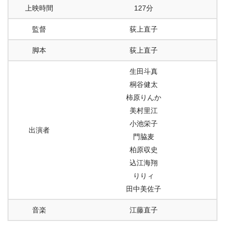
上映時間
127分
監督
荻上直子
脚本
荻上直子
生田斗真
桐谷健太
柿原りんか
美村里江
小池栄子
出演者
門脇麦
柏原収史
込江海翔
りりィ
田中美佐子
音楽
江藤直子