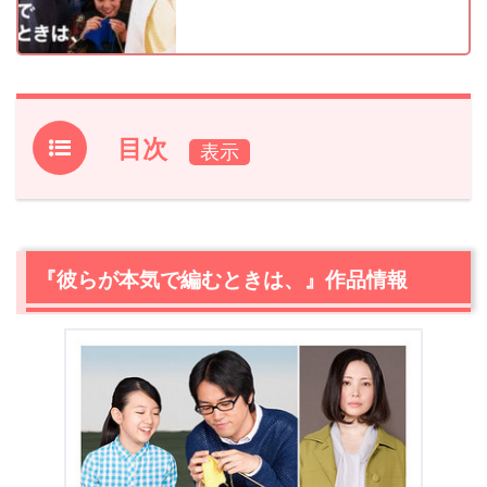
目次
1.
『彼らが本気で編むときは、』作品情報
2.
【ネタバレ】『彼らが本気で編むときは、』あらすじ
2.1
育児放棄された少女、トモ
『彼らが本気で編むときは、』作品情報
2.2
初めてのキャラ弁と、リンコの母と
2.3
リンコが編み物をする理由とは…？
2.4
世間一般の目、というもの
2.5
煩悩の供養、女と、女
3.
『彼らが本気で編むときは、』感想
3.1
“女”という生き物