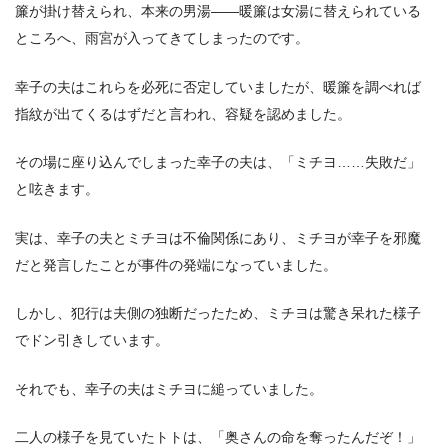
簾が掛け替えられ、本来の男湯――暖簾は女湯に替えられている
ところへ、雨宮が入ってきてしまったのです。
幸子の夫はこれらを必死に否定していましたが、暖簾を調べれば
指紋が出てくるはずだと言われ、容疑を認めました。
その場に座り込んでしまった幸子の夫は、「ミチヨ……失敗だ」
と呟きます。
実は、幸子の夫とミチヨは不倫関係にあり、ミチヨが幸子を邪魔
だと発言したことが事件の発端になっていました。
しかし、犯行は夫側の独断だったため、ミチヨは驚き呆れた様子
でドン引きしています。
それでも、幸子の夫はミチヨに縋っていました。
二人の様子を見ていたトトは、「奥さんの命を奪ったんだぞ！」