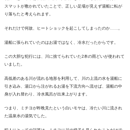
スマットが敷かれていたことで、正しい足場が見えず湯船に転が
り落ちたと考えられます。
それだけで何故、ヒートショックを起こしてしまったのか……。
湯船に張られていたのはお湯ではなく、冷水だったからです。
この大胆な犯行には、川に捨てられていた2本の雨どいが使われて
いました。
高低差のある川が流れる地形を利用して、川の上流の水を湯船に
引き込み、湯口から注がれるお湯を下流方向へ流せば、湯船の中
身が入れ替わり、冷水風呂が出来上がります。
つまり、ミチヨが昨晩見たという白いモヤは、冷たい川に流され
た温泉水の湯気でした。
犯人にとっての誤算は、ミチヨに川の様子を見られたことだけで