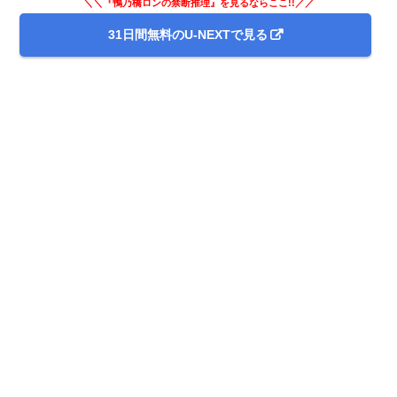
＼＼『鴨乃橋ロンの禁断推理』を見るならここ!!／／
31日間無料のU-NEXTで見る