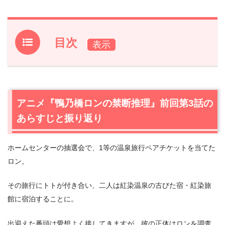
目次
1.
アニメ『鴨乃橋ロンの禁断推理』前回第3話のあらすじと
振り返り
2.
【ネタバレあり】アニメ『鴨乃橋ロンの禁断推理』第4
アニメ『鴨乃橋ロンの禁断推理』前回第3話の
話あらすじ・感想
あらすじと振り返り
2.1
雨宮のアリバイ
2.2
揃っていく証拠
ホームセンターの抽選会で、1等の温泉旅行ペアチケットを当てた
2.3
大胆な犯行と稚拙な動機
ロン。
2.4
シュピッツの目的
3.
アニメ『鴨乃橋ロンの禁断推理』第4話まとめ
その旅行にトトが付き合い、二人は紅染温泉の古びた宿・紅染旅
館に宿泊することに。
出迎えた番頭は愛想よく接してきますが、彼の正体はロンを調査