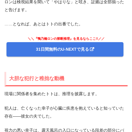
ロンは検視結果を聞いて「やはりな」と呟き、証拠は全部揃った
と告げます。
……となれば、あとはトトの出番でした。
＼＼『鴨乃橋ロンの禁断推理』を見るならここ!!／／
31日間無料のU-NEXTで見る
大胆な犯行と稚拙な動機
現場に関係者を集めたトトは、推理を披露します。
犯人は、亡くなった幸子が心臓に疾患を抱えていると知っていた
存在――彼女の夫でした。
視力の悪い幸子は、露天風呂の入口になっている段差の部分にバ