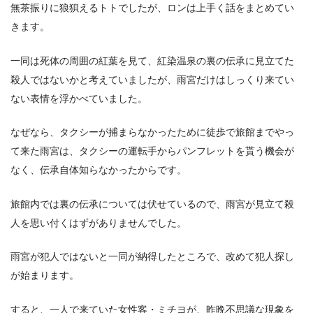
無茶振りに狼狽えるトトでしたが、ロンは上手く話をまとめてい
きます。
一同は死体の周囲の紅葉を見て、紅染温泉の裏の伝承に見立てた
殺人ではないかと考えていましたが、雨宮だけはしっくり来てい
ない表情を浮かべていました。
なぜなら、タクシーが捕まらなかったために徒歩で旅館までやっ
て来た雨宮は、タクシーの運転手からパンフレットを貰う機会が
なく、伝承自体知らなかったからです。
旅館内では裏の伝承については伏せているので、雨宮が見立て殺
人を思い付くはずがありませんでした。
雨宮が犯人ではないと一同が納得したところで、改めて犯人探し
が始まります。
すると、一人で来ていた女性客・ミチヨが、昨晩不思議な現象を