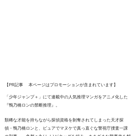
【PR記事 本ページはプロモーションが含まれています】
「少年ジャンプ＋」にて連載中の人気推理マンガをアニメ化した
『鴨乃橋ロンの禁断推理』。
類稀な才能を持ちながら探偵資格を剝奪されてしまった天才探
偵・鴨乃橋ロンと、ピュアでマヌケで真っ直ぐな警視庁捜査一課