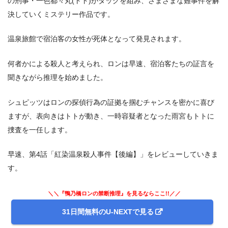
の刑事・一色都々丸(トト)がタッグを組み、さまざまな難事件を解
決していくミステリー作品です。
温泉旅館で宿泊客の女性が死体となって発見されます。
何者かによる殺人と考えられ、ロンは早速、宿泊客たちの証言を
聞きながら推理を始めました。
シュピッツはロンの探偵行為の証拠を掴むチャンスを密かに喜び
ますが、表向きはトトが動き、一時容疑者となった雨宮もトトに
捜査を一任します。
早速、第4話「紅染温泉殺人事件【後編】」をレビューしていきま
す。
＼＼『鴨乃橋ロンの禁断推理』を見るならここ!!／／
31日間無料のU-NEXTで見る