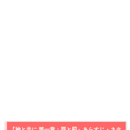
『神と共に 第一章：罪と罰』あらすじ・ネタ