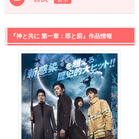
1.
『神と共に 第一章：罪と罰』作品情報
2.
【ネタバレ】『神と共に 第一章：罪と罰』あらすじ・感
想
『神と共に 第一章：罪と罰』作品情報
2.1
主人公、いきなり死ぬ
2.2
今作で描かれる地獄
2.3
超個性的な地獄が登場！裁判始まる
2.4
弟・スホン（キム・ドンウク）の死
2.5
ジャホン（チャ・テヒョン）、家出の理由
2.6
『神と共に 第一章：罪と罰』気になる結末
2.7
『神と共に 第一章：罪と罰』の感想
3.
『神と共に 第一章：罪と罰』あらすじ・ネタバレ感想ま
とめ