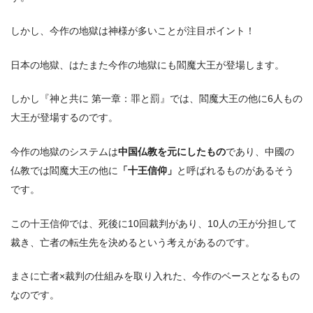
しかし、今作の地獄は神様が多いことが注目ポイント！
日本の地獄、はたまた今作の地獄にも閻魔大王が登場します。
しかし『神と共に 第一章：罪と罰』では、閻魔大王の他に6人もの
大王が登場するのです。
今作の地獄のシステムは
中国仏教を元にしたもの
であり、中國の
仏教では閻魔大王の他に
「十王信仰」
と呼ばれるものがあるそう
です。
この十王信仰では、死後に10回裁判があり、10人の王が分担して
裁き、亡者の転生先を決めるという考えがあるのです。
まさに亡者×裁判の仕組みを取り入れた、今作のベースとなるもの
なのです。