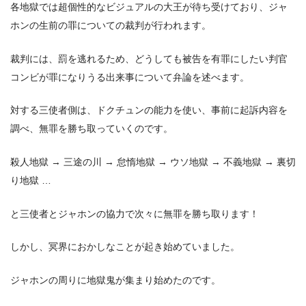
各地獄では超個性的なビジュアルの大王が待ち受けており、ジャ
ホンの生前の罪についての裁判が行われます。
裁判には、罰を逃れるため、どうしても被告を有罪にしたい判官
コンビが罪になりうる出来事について弁論を述べます。
対する三使者側は、ドクチュンの能力を使い、事前に起訴内容を
調べ、無罪を勝ち取っていくのです。
殺人地獄 → 三途の川 → 怠惰地獄 → ウソ地獄 → 不義地獄 → 裏切
り地獄 …
と三使者とジャホンの協力で次々に無罪を勝ち取ります！
しかし、冥界におかしなことが起き始めていました。
ジャホンの周りに地獄鬼が集まり始めたのです。