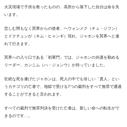
火災現場で子供を救ったものの、高所から落下した自分は命を失
います。
悲しむ間もなく冥界からの使者、ヘウォンメク（チュ・ジフン）
とドクチュンが（キム・ヒャンギ）現れ、ジャホンを冥界へと連
れて行きます。
冥界への入り口である「初軍門」では、ジャホンの弁護を勤める
リーダー、カンニム（ハ・ジョンウ）が待っていました。
壮絶な死を遂げたジャホンは、死人の中でも珍しい「貴人」とい
うカテゴリの亡者で、地獄で受ける7つの裁判をすべて無罪で通過
することができると言われます。
すべての裁判で無罪判決を受けた亡者は、新しい命への転生がで
きるのです…。