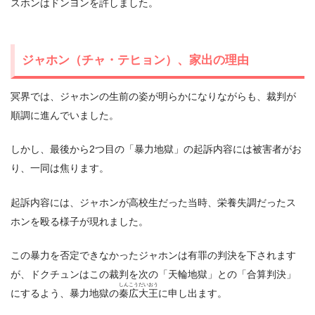
スホンはドンヨンを許しました。
ジャホン（チャ・テヒョン）、家出の理由
冥界では、ジャホンの生前の姿が明らかになりながらも、裁判が
順調に進んでいました。
しかし、最後から2つ目の「暴力地獄」の起訴内容には被害者がお
り、一同は焦ります。
起訴内容には、ジャホンが高校生だった当時、栄養失調だったス
ホンを殴る様子が現れました。
この暴力を否定できなかったジャホンは有罪の判決を下されます
が、ドクチュンはこの裁判を次の「天輪地獄」との「合算判決」
しんこうだいおう
にするよう、暴力地獄の
秦広大王
に申し出ます。