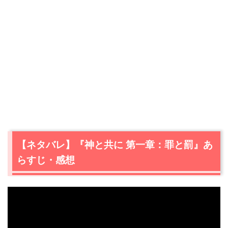
【ネタバレ】『神と共に 第一章：罪と罰』あ
らすじ・感想