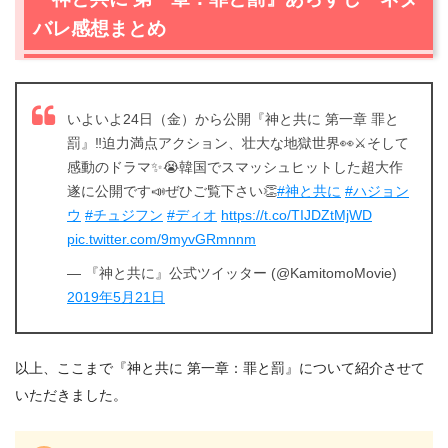
バレ感想まとめ
いよいよ24日（金）から公開『神と共に 第一章 罪と
罰』‼️迫力満点アクション、壮大な地獄世界👀⚔️そして
感動のドラマ✨😭韓国でスマッシュヒットした超大作
遂に公開です📣ぜひご覧下さい👏
#神と共に
#ハジョン
ウ
#チュジフン
#ディオ
https://t.co/TIJDZtMjWD
pic.twitter.com/9myvGRmnnm
— 『神と共に』公式ツイッター (@KamitomoMovie)
2019年5月21日
以上、ここまで『神と共に 第一章：罪と罰』について紹介させて
いただきました。