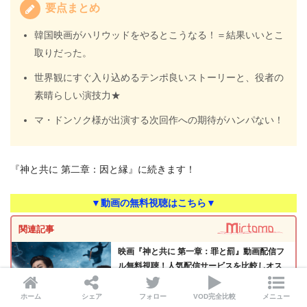
要点まとめ
韓国映画がハリウッドをやるとこうなる！＝結果いいとこ
取りだった。
世界観にすぐ入り込めるテンポ良いストーリーと、役者の
素晴らしい演技力★
マ・ドンソク様が出演する次回作への期待がハンパない！
『神と共に 第二章：因と縁』に続きます！
▼動画の無料視聴はこちら▼
関連記事
映画『神と共に 第一章：罪と罰』動画配信フ
ル無料視聴！人気配信サービスを比較しオス
スメを紹介
ホーム
シェア
フォロー
VOD完全比較
メニュー