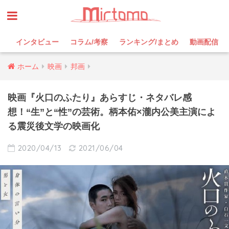
インタビュー
コラム/考察
ランキング/まとめ
動画配信
ホーム
映画
邦画
映画『火口のふたり』あらすじ・ネタバレ感
想！“生”と“性”の芸術。柄本佑×瀧内公美主演によ
る震災後文学の映画化
2020/04/13
2021/06/04