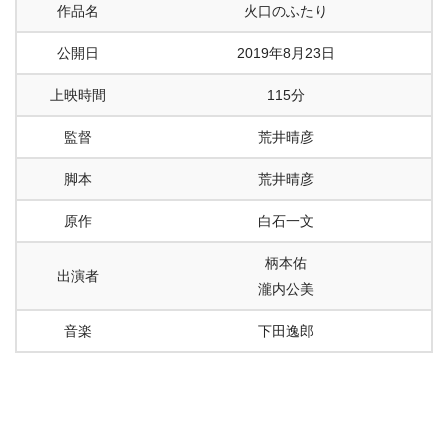
作品名
火口のふたり
公開日
2019年8月23日
上映時間
115分
監督
荒井晴彦
脚本
荒井晴彦
原作
白石一文
柄本佑
出演者
瀧内公美
音楽
下田逸郎