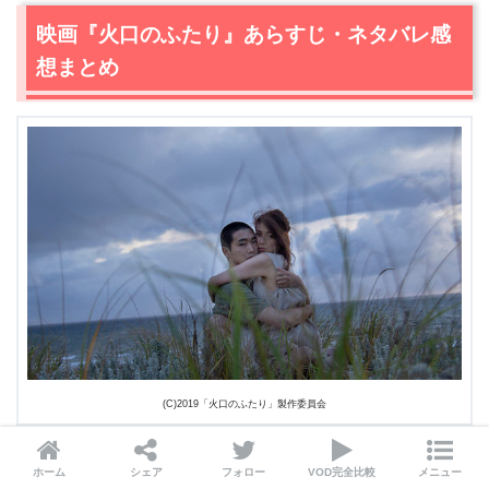
映画『火口のふたり』あらすじ・ネタバレ感
想まとめ
(C)2019「火口のふたり」製作委員会
以上、ここまで映画『火口のふたり』についてネタバレありで紹
ホーム
シェア
フォロー
VOD完全比較
メニュー
介させていただきました。