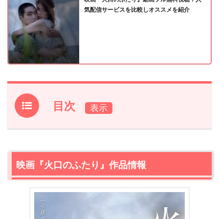
気配信サービスを比較しオススメを紹介
目次
1.
映画『火口のふたり』作品情報
2.
【ネタバレ】映画『火口のふたり』あらすじ
2.1
ふたりの再会
映画『火口のふたり』作品情報
2.2
ふたりきりの5日間
2.3
火口のふたり
3.
映画『火口のふたり』感想