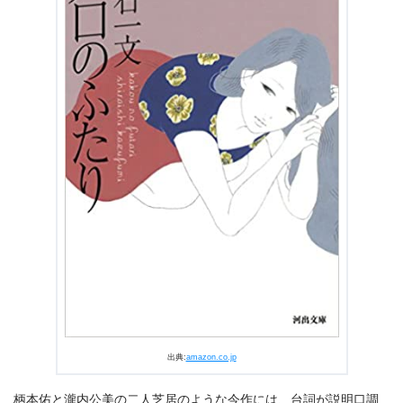
出典:
amazon.co.jp
柄本佑と瀧内公美の二人芝居のような今作には、台詞が説明口調