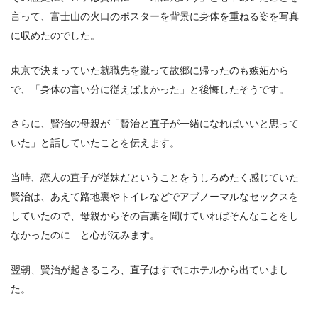
言って、富士山の火口のポスターを背景に身体を重ねる姿を写真
に収めたのでした。
東京で決まっていた就職先を蹴って故郷に帰ったのも嫉妬から
で、「身体の言い分に従えばよかった」と後悔したそうです。
さらに、賢治の母親が「賢治と直子が一緒になればいいと思って
いた」と話していたことを伝えます。
当時、恋人の直子が従妹だということをうしろめたく感じていた
賢治は、あえて路地裏やトイレなどでアブノーマルなセックスを
していたので、母親からその言葉を聞けていればそんなことをし
なかったのに…と心が沈みます。
翌朝、賢治が起きるころ、直子はすでにホテルから出ていまし
た。