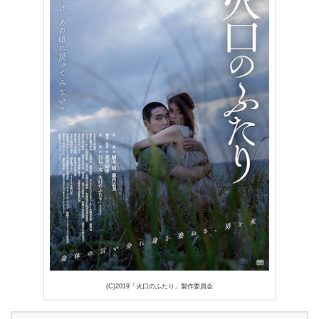
3.1
震災後文学として
3.2
“説明口調”は原作に沿った結果？
3.3
人の匂いを感じる演技
4.
映画『火口のふたり』あらすじ・ネタバレ感想まとめ
(C)2019「火口のふたり」製作委員会