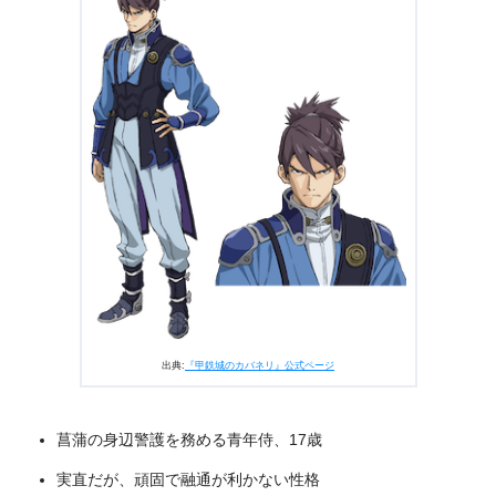
出典:
『甲鉄城のカバネリ』公式ページ
菖蒲の身辺警護を務める青年侍、17歳
実直だが、頑固で融通が利かない性格