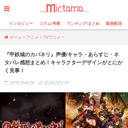
インタビュー
コラム/考察
ランキング/まとめ
動画配信
ホーム
アニメ
TVアニメ
『甲鉄城のカバネリ』声優/キャラ・あらすじ・ネ
タバレ感想まとめ！キャラクターデザインがとにか
く見事！
2019/04/26
2020/05/01