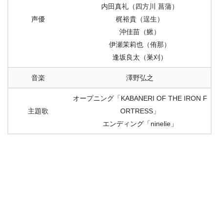
内田真礼（四方川 菖蒲）
声優
梶裕貴（逞生）
沖佳苗（鰍）
伊瀬茉莉也（侑那）
逢坂良太（巣刈）
音楽
澤野弘之
オープニング「KABANERI OF THE IRON F
主題歌
ORTRESS」
エンディング「ninelie」