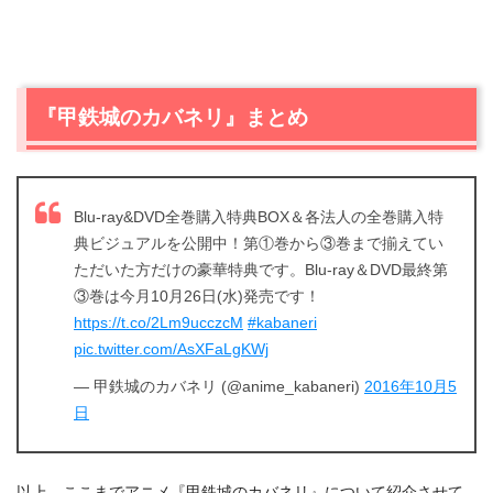
『甲鉄城のカバネリ』まとめ
Blu-ray&DVD全巻購入特典BOX＆各法人の全巻購入特
典ビジュアルを公開中！第①巻から③巻まで揃えてい
ただいた方だけの豪華特典です。Blu-ray＆DVD最終第
③巻は今月10月26日(水)発売です！
https://t.co/2Lm9ucczcM
#kabaneri
pic.twitter.com/AsXFaLgKWj
— 甲鉄城のカバネリ (@anime_kabaneri)
2016年10月5
日
以上、ここまでアニメ『甲鉄城のカバネリ』について紹介させて