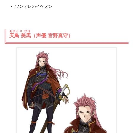
ツンデレのイケメン
あまとり びば
天鳥 美馬
（声優:宮野真守）