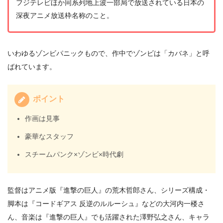
フジテレビほか同系列地上波一部局で放送されている日本の
深夜アニメ放送枠名称のこと。
いわゆるゾンビパニックもので、作中でゾンビは「カバネ」と呼
ばれています。
ポイント
作画は見事
豪華なスタッフ
スチームパンク×ゾンビ×時代劇
監督はアニメ版『進撃の巨人』の荒木哲郎さん、シリーズ構成・
脚本は『コードギアス 反逆のルルーシュ』などの大河内一楼さ
ん、音楽は『進撃の巨人』でも活躍された澤野弘之さん、キャラ