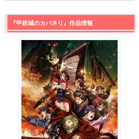
2.
『甲鉄城のカバネリ』声優・キャラクター紹介
いこま
2.1
生駒
（声優:畠中祐）
『甲鉄城のカバネリ』作品情報
むめい/ほづみ
2.2
無名/穂積
（声優:千本木彩花）
よもがわ あやめ
2.3
四方川 菖蒲
（声優:内田真礼）
くるす
2.4
来栖
（声優:増田俊樹）
あまとり びば
2.5
天鳥 美馬
（声優:宮野真守）
3.
【ネタバレ】『甲鉄城のカバネリ』あらすじ・感想
3.1
美樹本晴彦さん
3.2
アニメーションが凄い
3.3
無名がカワイイ
3.4
『進撃の巨人』との繋がり
3.5
脇役が魅力的
3.6
後半は駆け足
3.7
頭は空っぽにしてみよう
3.8
メディア展開