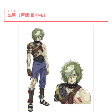
いこま
生駒
（声優:畠中祐）