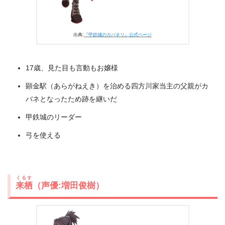
出典:
『甲鉄城のカバネリ』公式ページ
17歳、見た目も言動もお嬢様
顕金駅（あらがねえき）を治める四方川家当主の父親がカ
バネとなったため跡を継いだ
甲鉄城のリーダー
弓を使える
くるす
来栖
（声優:増田俊樹）