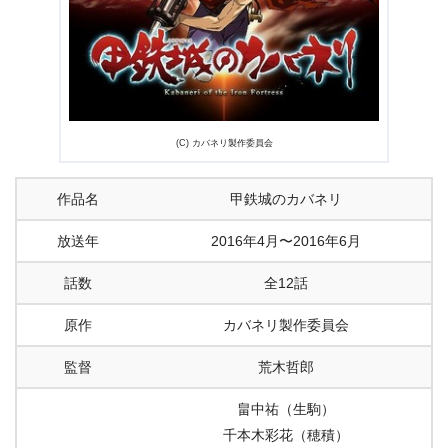
4.
『甲鉄城のカバネリ』まとめ
(C) カバネリ製作委員会
作品名
甲鉄城のカバネリ
放送年
2016年4月〜2016年6月
話数
全12話
原作
カバネリ製作委員会
監督
荒木哲郎
畠中祐（生駒）
千本木彩花（穂積）