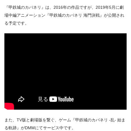
『甲鉄城のカバネリ』は、2016年の作品ですが、2019年5月に劇
場中編アニメーション『甲鉄城のカバネリ 海門決戦』が公開され
る予定です。
また、TV版と劇場版を繋ぐ、ゲーム『甲鉄城のカバネリ -乱- 始ま
る軌跡』がDMMにてサービス中です。