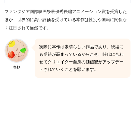
ファンタジア国際映画祭最優秀長編アニメーション賞を受賞した
ほか、世界的に高い評価を受けている本作は性別や国籍に関係な
く注目されて当然です。
実際に本作は素晴らしい作品であり、続編に
も期待が高まっているからこそ、時代に合わ
せてクリエイター自身の価値観がアップデー
ねお
トされていくことを願います。