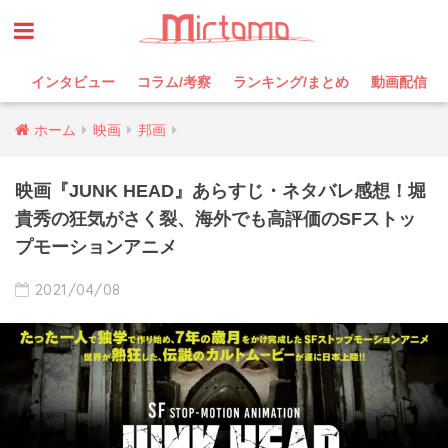
インタビュー
コラム/考察
ランキング/まとめ
動画配信
ホーム
映画
邦画
映画『JUNK HEAD』あらすじ・ネタバレ感想！堀
貴秀の狂気がさく裂、海外でも高評価のSFストッ
プモーションアニメ
2021/04/08