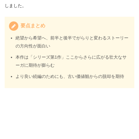
しました。
要点まとめ
絶望から希望へ、前半と後半でがらりと変わるストーリー
の方向性が面白い
本作は「シリーズ第1作」ここからさらに広がる壮大なサ
ーガに期待が膨らむ
より良い続編のためにも、古い価値観からの脱却を期待