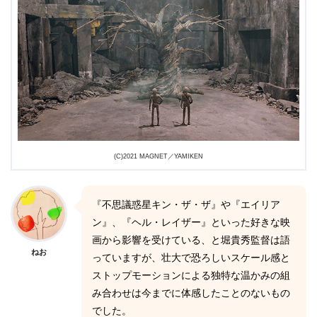
(C)2021 MAGNET／YAMIKEN
『不思議惑星キン・ザ・ザ』や『エイリア
ン』、『ヘル・レイザー』といった好きな映
画から影響を受けている、と堀貴秀監督は語
ねお
っていますが、壮大で恐ろしいスケール感と
ストップモーションによる独特な温かみの組
み合わせは今までに体感したことのないもの
でした。