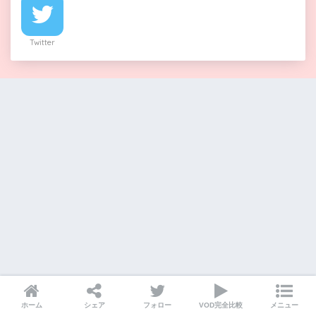
Twitter
ホーム
シェア
フォロー
VOD完全比較
メニュー