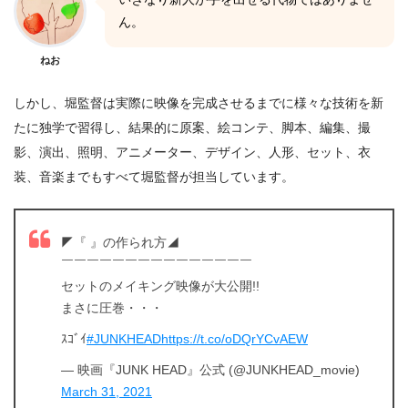
ん。
ねお
しかし、堀監督は実際に映像を完成させるまでに様々な技術を新
たに独学で習得し、結果的に原案、絵コンテ、脚本、編集、撮
影、演出、照明、アニメーター、デザイン、人形、セット、衣
装、音楽までもすべて堀監督が担当しています。
◤『 』の作られ方◢
￣￣￣￣￣￣￣￣￣￣￣￣￣￣￣
セットのメイキング映像が大公開!!
まさに圧巻・・・
ｽｺﾞｲ
#JUNKHEAD
https://t.co/oDQrYCvAEW
— 映画『JUNK HEAD』公式 (@JUNKHEAD_movie)
March 31, 2021