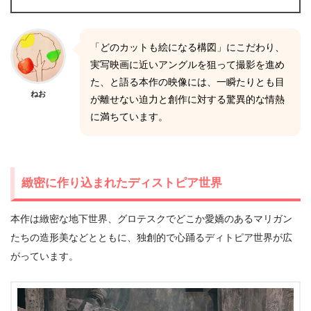
「どのカットも絵になる構図」にこだわり、
実写映画に近いアングルを狙って撮影を進め
た、と語る本作の映像には、一瞬たりとも目
ねお
が離せない迫力と創作に対する驚異的な情熱
に満ちています。
緻密に作り込まれたディストピア世界
本作は緻密な地下世界、グロテスクでどこか愛嬌のあるマリガン
たちの造形美などとともに、独創的で心踊るディトピア世界が広
がっています。