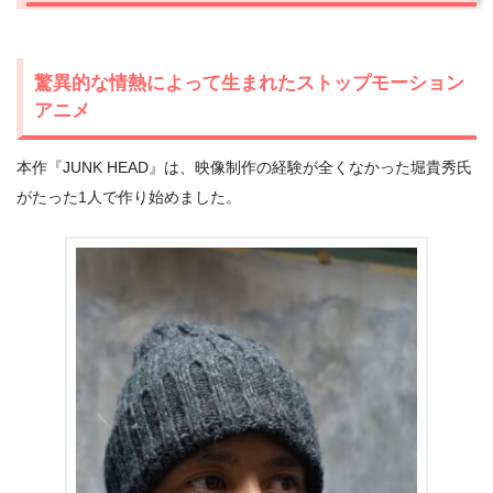
驚異的な情熱によって生まれたストップモーション
アニメ
本作『JUNK HEAD』は、映像制作の経験が全くなかった堀貴秀氏
がたった1人で作り始めました。