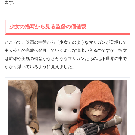
ます。
少女の描写から見る監督の価値観
ところで、映画の中盤から「少女」のようなマリガンが登場して
主人公との恋愛へ発展していくような演出が入るのですが、彼女
は雌雄や美醜の概念がなさそうなマリガンたちの地下世界の中で
かなり浮いているように見えました。