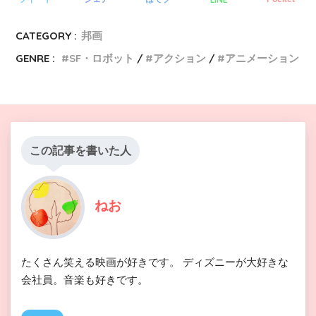
CATEGORY :
邦画
GENRE :
SF・ロボット
アクション
アニメーション
この記事を書いた人
ねお
たくさん笑える映画が好きです。 ディズニーが大好きな
会社員。音楽も好きです。