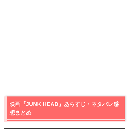
映画『JUNK HEAD』あらすじ・ネタバレ感
想まとめ