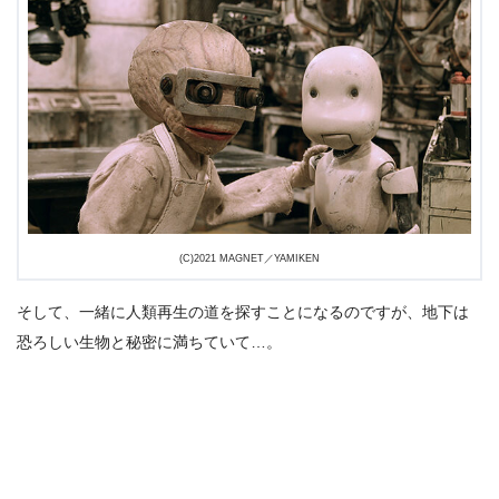
(C)2021 MAGNET／YAMIKEN
そして、一緒に人類再生の道を探すことになるのですが、地下は
恐ろしい生物と秘密に満ちていて…。