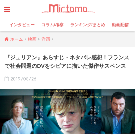
インタビュー
コラム/考察
ランキング/まとめ
動画配信
ホーム
映画
洋画
『ジュリアン』あらすじ・ネタバレ感想！フランス
で社会問題のDVをシビアに描いた傑作サスペンス
2019/08/26