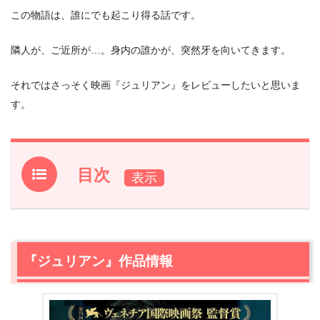
この物語は、誰にでも起こり得る話です。
隣人が、ご近所が…。身内の誰かが、突然牙を向いてきます。
それではさっそく映画『ジュリアン』をレビューしたいと思いま
す。
目次
1.
『ジュリアン』作品情報
2.
『ジュリアン』あらすじ
3.
『ジュリアン』作品情報
『ジュリアン』みどころ
4.
『ジュリアン』を視聴できる動画配信サービス
5.
【ネタバレ】『ジュリアン』感想レビュー