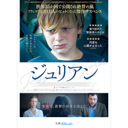
5.1
誰を中心にした物語か？
5.2
子供の視点で表現されている画作り
5.3
子役の存在感
6.
『ジュリアン』まとめ
出典:
映画.com