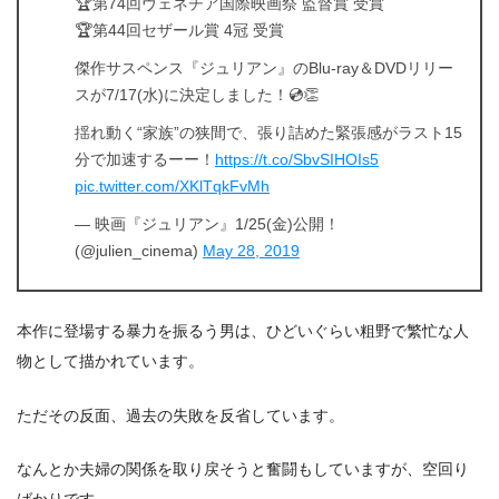
🏆第74回ヴェネチア国際映画祭 監督賞 受賞
🏆第44回セザール賞 4冠 受賞
傑作サスペンス『ジュリアン』のBlu-ray＆DVDリリー
スが7/17(水)に決定しました！💿👏
揺れ動く“家族”の狭間で、張り詰めた緊張感がラスト15
分で加速するーー！
https://t.co/SbvSIHOIs5
pic.twitter.com/XKlTqkFvMh
— 映画『ジュリアン』1/25(金)公開！
(@julien_cinema)
May 28, 2019
本作に登場する暴力を振るう男は、ひどいぐらい粗野で繁忙な人
物として描かれています。
ただその反面、過去の失敗を反省しています。
なんとか夫婦の関係を取り戻そうと奮闘もしていますが、空回り