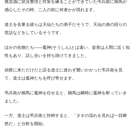
無意識に状況整理と対策を練ることができていた弔兵衛に桐馬が
感心したその時、二人の前に何者かが現れます。
道士を名乗る彼らは天仙たちの弟子だそうで、天仙の身の回りの
世話などをしているそうです。
ほかの化物たち――竈神(そうしん)とは違い、姿形は人間に近く知
性もあり、話し合いを持ち掛けてきました。
偵察に来ただけだと語る道士に迷わず襲いかかった弔兵衛を見
て、道士は竈神たちを呼び寄せます。
弔兵衛が桐馬に竈神を任せると、桐馬は瞬時に竈神を斬っていき
ました。
一方、道士は弔兵衛と対峙すると、「タオの流れを見れば一目瞭
然だ」と分析を開始。