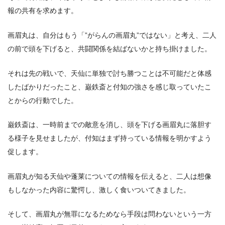
報の共有を求めます。
画眉丸は、自分はもう「”がらんの画眉丸”ではない」と考え、二人
の前で頭を下げると、共闘関係を結ばないかと持ち掛けました。
それは先の戦いで、天仙に単独で討ち勝つことは不可能だと体感
したばかりだったこと、巌鉄斎と付知の強さを感じ取っていたこ
とからの行動でした。
巌鉄斎は、一時前までの敵意を消し、頭を下げる画眉丸に落胆す
る様子を見せましたが、付知はまず持っている情報を明かすよう
促します。
画眉丸が知る天仙や蓬莱についての情報を伝えると、二人は想像
もしなかった内容に驚愕し、激しく食いついてきました。
そして、画眉丸が無罪になるためなら手段は問わないという一方