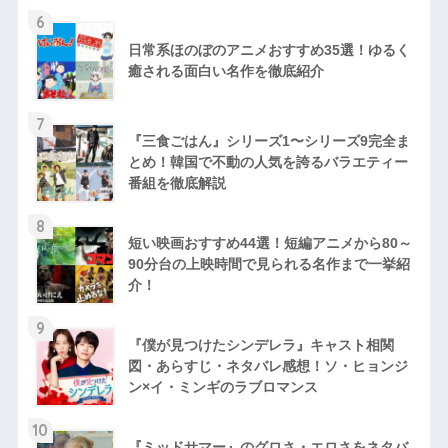
6
日常系ほのぼのアニメおすすめ35選！ゆるく
癒される面白い名作を徹底紹介
7
『三食ごはん』シリーズ1〜シリーズ9完全ま
とめ！韓国で不動の人気を誇るバラエティー
番組を徹底解説
8
短い映画おすすめ44選！短編アニメから80～
90分台の上映時間で見られる名作まで一挙紹
介！
9
『僕が見つけたシンデレラ』キャスト相関
図・あらすじ・ネタバレ感想！ソ・ヒョンジ
ン×イ・ミンギのラブロマンス
10
『ミッドサマー』のグロさ・エロさをネタバ