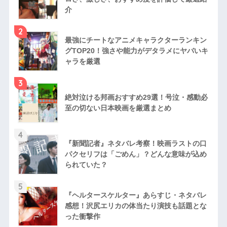
介
2
最強にチートなアニメキャラクターランキン
グTOP20！強さや能力がデタラメにヤバいキ
ャラを厳選
3
絶対泣ける邦画おすすめ29選！号泣・感動必
至の切ない日本映画を厳選まとめ
4
『新聞記者』ネタバレ考察！映画ラストの口
パクセリフは「ごめん」？どんな意味が込め
られていた？
5
『ヘルタースケルター』あらすじ・ネタバレ
感想！沢尻エリカの体当たり演技も話題とな
った衝撃作