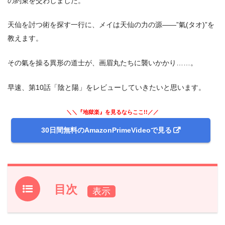
の約束を交わしました。
天仙を討つ術を探す一行に、メイは天仙の力の源――”氣(タオ)”を
教えます。
その氣を操る異形の道士が、画眉丸たちに襲いかかり……。
早速、第10話「陰と陽」をレビューしていきたいと思います。
＼＼『地獄楽』を見るならここ!!／／
30日間無料のAmazonPrimeVideoで見る
目次
1.
アニメ『地獄楽』前回第9話のあらすじと振り返り