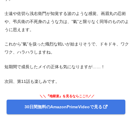
士遠や佐切ら浅右衛門が知覚する波のような感覚、画眉丸の忍術
や、弔兵衛の不死身のような力は、”氣”と限りなく同等のもののよ
うに思えます。
これから”氣”を扱った熾烈な戦いが始まりそうで、ドキドキ、ワク
ワク、ハラハラしますね。
短期間で成長したメイの正体も気になりますが……！
次回、第11話も楽しみです。
＼＼『地獄楽』を見るならここ!!／／
30日間無料のAmazonPrimeVideoで見る