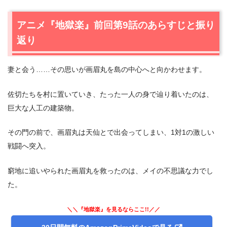
2.
【ネタバレあり】アニメ『地獄楽』第10話あらすじ・感
想
アニメ『地獄楽』前回第9話のあらすじと振り
2.1
新たな共闘関係
返り
2.2
”氣(タオ)”の存在
2.3
先生と教え子
妻と会う……その思いが画眉丸を島の中心へと向かわせます。
2.4
道士の出現
3.
佐切たちを村に置いていき、たった一人の身で辿り着いたのは、
アニメ『地獄楽』第10話まとめ
巨大な人工の建築物。
その門の前で、画眉丸は天仙とで出会ってしまい、1対1の激しい
戦闘へ突入。
窮地に追いやられた画眉丸を救ったのは、メイの不思議な力でし
た。
＼＼『地獄楽』を見るならここ!!／／