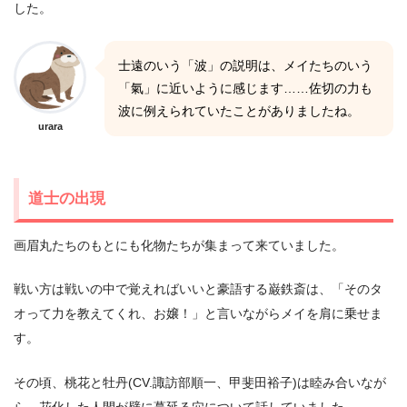
した。
士遠のいう「波」の説明は、メイたちのいう
「氣」に近いように感じます……佐切の力も
波に例えられていたことがありましたね。
urara
道士の出現
画眉丸たちのもとにも化物たちが集まって来ていました。
戦い方は戦いの中で覚えればいいと豪語する巌鉄斎は、「そのタ
オって力を教えてくれ、お嬢！」と言いながらメイを肩に乗せま
す。
その頃、桃花と牡丹(CV.諏訪部順一、甲斐田裕子)は睦み合いなが
ら、花化した人間が壁に蔓延る穴について話していました。