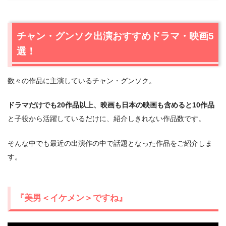
1.1
『美男＜イケメン＞ですね』
1.2
『メリは外泊中』
チャン・グンソク出演おすすめドラマ・映画5
1.3
『テバク～運命の瞬間～』
選！
1.4
『ラブレイン』
1.5
『きみはペット』
数々の作品に主演しているチャン・グンソク。
2.
チャン・グンソク出演おすすめドラマ・映画まとめ
ドラマだけでも20作品以上、映画も日本の映画も含めると10作品
と子役から活躍しているだけに、紹介しきれない作品数です。
そんな中でも最近の出演作の中で話題となった作品をご紹介しま
す。
『美男＜イケメン＞ですね』