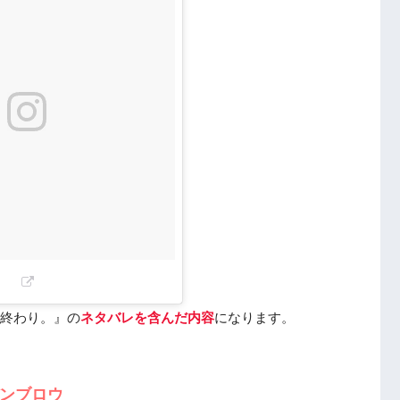
ズ
？
ン・メロン
:質屋の店主
えたら、終わり。』の監督/スタッフ
見えたら、終わり。』の出演キャスト/スタッフ/監督情報まと
ら、終わり。』の
ネタバレを含んだ内容
になります。
デンブロウ