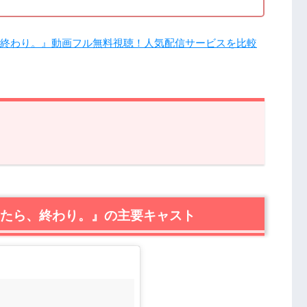
えたら、終わり。』動画フル無料視聴！人気配信サービスを比較
えたら、終わり。』の主要キャスト
デンブロウ
ー・マーシュ
”が見えたら、終わり。』の主要キャスト
ア
ム
カスプブラク
ユリス
ハンロン