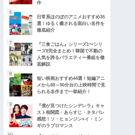
作
6
日常系ほのぼのアニメおすすめ35
選！ゆるく癒される面白い名作を
徹底紹介
7
『三食ごはん』シリーズ1〜シリ
ーズ9完全まとめ！韓国で不動の
人気を誇るバラエティー番組を徹
底解説
8
短い映画おすすめ44選！短編アニ
メから80～90分台の上映時間で見
られる名作まで一挙紹介！
9
『僕が見つけたシンデレラ』キャ
スト相関図・あらすじ・ネタバレ
感想！ソ・ヒョンジン×イ・ミン
ギのラブロマンス
10