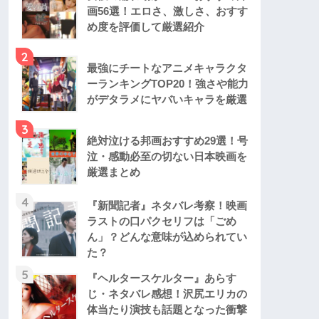
画56選！エロさ、激しさ、おすす
め度を評価して厳選紹介
2
最強にチートなアニメキャラクタ
ーランキングTOP20！強さや能力
がデタラメにヤバいキャラを厳選
3
絶対泣ける邦画おすすめ29選！号
泣・感動必至の切ない日本映画を
厳選まとめ
4
『新聞記者』ネタバレ考察！映画
ラストの口パクセリフは「ごめ
ん」？どんな意味が込められてい
た？
5
『ヘルタースケルター』あらす
じ・ネタバレ感想！沢尻エリカの
体当たり演技も話題となった衝撃