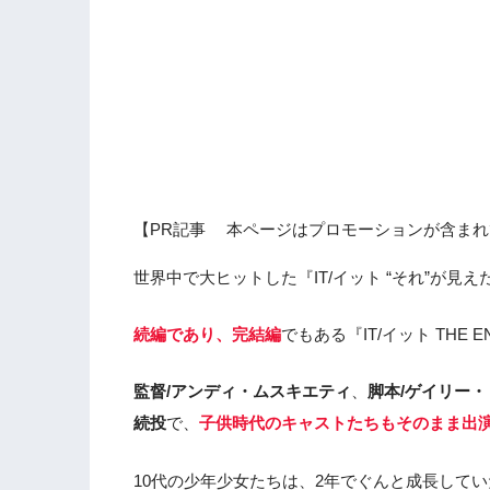
【PR記事 本ページはプロモーションが含まれ
世界中で大ヒットした『IT/イット “それ”が見
続編であり、完結編
でもある『IT/イット THE
監督/アンディ・ムスキエティ
、
脚本/ゲイリー
続投
で、
子供時代のキャストたちもそのまま出
10代の少年少女たちは、2年でぐんと成長して