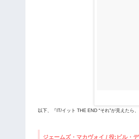
1.8
ビル・スカルスガルド / 役:ペニーワイ
2.
今作のみに出演するキャスト/俳優陣は
2.1
グザヴィエ・ドラン / 役:エイドリア
2.2
スティーヴン・キング（原作者）/ 役
3.
『IT/イット THE END “それ”が見
3.1
監督 / アンディ・ムスキエティ
3.2
脚本 / ゲイリー・ドーベルマン
4.
『IT/イット THE END “それ”が
め
以下、『IT/イット THE END “それ”が見えた
ジェームズ・マカヴォイ / 役:ビル・