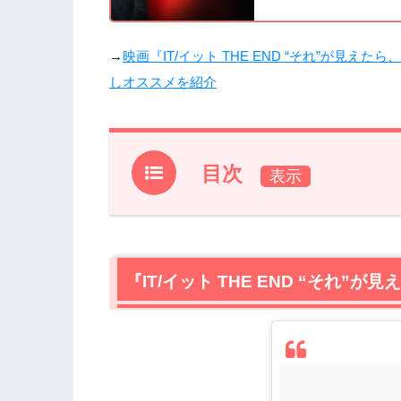
→
映画『IT/イット THE END “それ”が見
しオススメを紹介
目次
1.
『IT/イット THE END “それ”が見
1.1
ジェームズ・マカヴォイ / 役:ビル・
1.2
ジェシカ・チャステイン / 役:ベバリ
『IT/イット THE END “それ
1.3
ビル・ヘイダー / 役:リッチー・トージ
1.4
ジェイ・ライアン / 役:ベン・ハンスコ
1.5
ジェームズ・ランソン / 役:エディ・
1.6
アンディ・ビーン / 役:スタンリー・
1.7
イザイア・ムスタファ / 役:マイク・