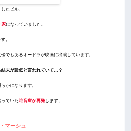
くしたビル。
作家
になっていました。
です。
女優でもあるオードラが映画に出演しています。
ら結末が最低と言われていて…？
明らかになります。
治っていた
吃音症が再発
します。
ー・マーシュ