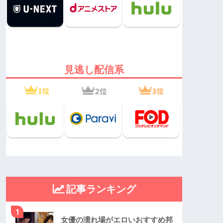
見逃し配信系
記事ランキング
1
女優の濡れ場がエロいおすすめ邦