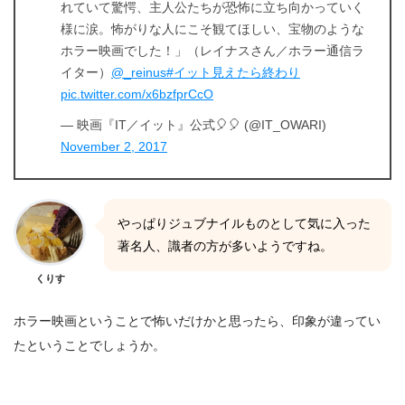
れていて驚愕、主人公たちが恐怖に立ち向かっていく
様に涙。怖がりな人にこそ観てほしい、宝物のような
ホラー映画でした！」（レイナスさん／ホラー通信ラ
イター）
@_reinus
#イット見えたら終わり
pic.twitter.com/x6bzfprCcO
— 映画『IT／イット』公式🎈🎈 (@IT_OWARI)
November 2, 2017
やっぱりジュブナイルものとして気に入った
著名人、識者の方が多いようですね。
くりす
ホラー映画ということで怖いだけかと思ったら、印象が違ってい
たということでしょうか。