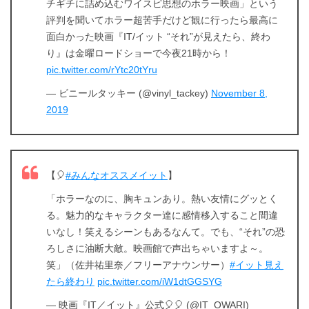
チギチに詰め込むワイスピ思想のホラー映画」という
評判を聞いてホラー超苦手だけど観に行ったら最高に
面白かった映画『IT/イット “それ”が見えたら、終わ
り』は金曜ロードショーで今夜21時から！
pic.twitter.com/rYtc20tYru
— ビニールタッキー (@vinyl_tackey)
November 8,
2019
【🎈
#みんなオススメイット
】
「ホラーなのに、胸キュンあり。熱い友情にグッとく
る。魅力的なキャラクター達に感情移入すること間違
いなし！笑えるシーンもあるなんて。でも、“それ”の恐
ろしさに油断大敵。映画館で声出ちゃいますよ～。
笑」（佐井祐里奈／フリーアナウンサー）
#イット見え
たら終わり
pic.twitter.com/iW1dtGGSYG
— 映画『IT／イット』公式🎈🎈 (@IT_OWARI)