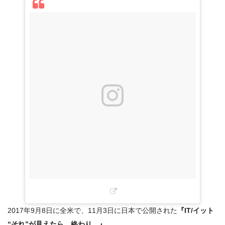
口コミ/興行収入のまとめ！
2017年9月8日に全米で、11月3日に日本で公開された
『IT/イット
“それ”が見えたら、終わり。』