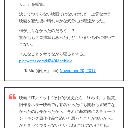
り。』を鑑賞。
決してつまらない映画ではないけれど、上質なホラー
映画を観た後の晴れやかな気分には程遠かった。
何が足りなかったのだろう…？
驚かしもグロ描写もあったけど、いまいち心に響いて
こない。
そんなことを考えながら寝るとする。
pic.twitter.com/NZ49MhehMv
— TaMu (@j_v_pinto)
November 20, 2017
映画『IT／イット “それ”が見えたら、終わり。』鑑賞。
旧作をホラー映画では有名やったにも関わらず観てな
かったのは長かったから。それに基本的にスティーヴ
ン・キング原作作品で恐いと思ったことが無いから。
かと言ってつまらないというわけではないけども。