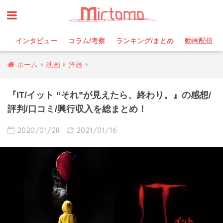
インタビュー
コラム/考察
ランキング/まとめ
動画配信
ホーム
映画
洋画
『IT/イット “それ”が見えたら、終わり。』の感想/
評判/口コミ/興行収入を総まとめ！
2020/01/28
2021/01/16