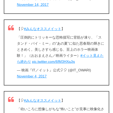
November 14, 2017
【🎈
#みんなオススメイット
】
「圧倒的にトリッキーな恐怖描写に背筋が凍り、「ス
タンド・バイ・ミー」の”あの夏”に似た思春期の輝きに
ときめく。美しさすら感じる、至上のホラー映画体
験！」（おおまえさん／映画ライター）
#イット見えた
ら終わり
pic.twitter.com/6fM3HXqJjs
— 映画『IT／イット』公式🎈🎈 (@IT_OWARI)
November 4, 2017
【🎈
#みんなオススメイット
】
「幼いころに想像しがちな“怖いこと”が見事に映像化さ