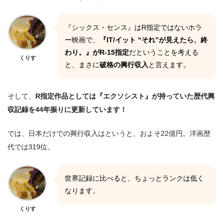
『シックス・センス』はR指定ではないホラ
ー映画で、
『IT/イット “それ”が見えたら、終
わり。』がR-15指定
だということを考える
くりす
と、まさに
破格の興行収入
と言えます。
そして、
R指定作品としては『エクソシスト』が持っていた歴代興
収記録を44年振りに更新しています！
では、日本だけでの興行収入はというと、およそ22億円。洋画歴
代では319位。
世界記録に比べると、ちょっとランクは低く
なります。
くりす