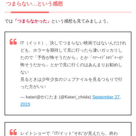
つまらない…という感想
では
「つまらなかった」
という感想も見てみましょう。
IT（イット）、決してつまらない映画ではないんだけれ
ども、ホラーを期待して見に行ったら凄いガッカリし
たので「予告が怖そうだから」とか「ﾊｧ~ｨｼﾞｮｫｼﾞｨ~が
怖そうだから」とかで見に行くのはあんまりお勧めし
ない
見るときは少年少女のジュブナイルを見るつもりで行
った方がいい
— katari@かにたま (@Katari_chiida)
September 27,
2019
レイトショーで『IT/イット”それ”が見えたら、終わ