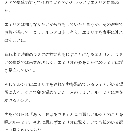
ミアの集落の近くで倒れていたのかとルシアはエミリオに尋ね
た。
エミリオは強くなりたいから旅をしていたと言うが、その途中で
お腹が鳴ってしまう。ルシアは少し考え、エミリオを食事に連れ
出すことに。
連れ出す時他のラミアの前に姿を現すことになるエミリオ。ラミ
アの集落では来客が珍しく、エミリオの姿を見た他のラミアは浮
き足立っていた。
そしてルシアはエミリオを連れて卵を温めているラミアがいる場
所に入る。そこで卵を温めていた一人のラミア、ルーミアに声を
かけるルシア。
声をかけられ「あら、おばあさま」と見目麗しいルシアのことを
呼ぶルーミア。それに思わずエミリオは驚く。とても孫のいる顔
には見えないからだ。