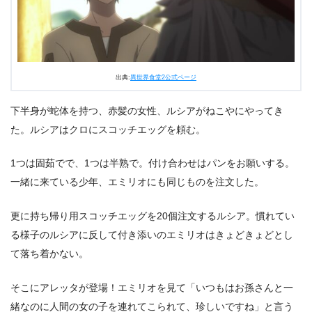
出典:
異世界食堂2公式ページ
下半身が蛇体を持つ、赤髪の女性、ルシアがねこやにやってき
た。ルシアはクロにスコッチエッグを頼む。
1つは固茹でで、1つは半熟で。付け合わせはパンをお願いする。
一緒に来ている少年、エミリオにも同じものを注文した。
更に持ち帰り用スコッチエッグを20個注文するルシア。慣れてい
る様子のルシアに反して付き添いのエミリオはきょどきょどとし
て落ち着かない。
そこにアレッタが登場！エミリオを見て「いつもはお孫さんと一
緒なのに人間の女の子を連れてこられて、珍しいですね」と言う