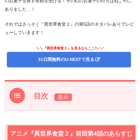
のお菓子を探す依頼を受ける！その幻のお菓子の行方はねこやに
ありました…！
それではさっそく『異世界食堂２』の第5話のネタバレありでレビ
ューしていきます！
＼＼『異世界食堂２』を見るならここ!!／／
31日間無料のU-NEXTで見る
目次
1.
アニメ『異世界食堂２』前回第4話のあらすじと振り返り
2.
【ネタバレ】アニメ『異世界食堂２』第5話あらすじ・
感想
アニメ『異世界食堂２』前回第4話のあらすじ
2.1
スコッチエッグが大好きなラミアが連れてきたのは、美