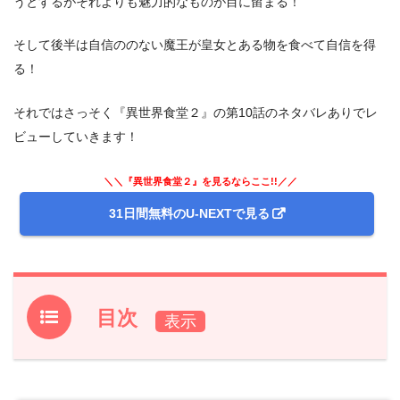
うとするがそれよりも魅力的なものが目に留まる！
そして後半は自信ののない魔王が皇女とある物を食べて自信を得
る！
それではさっそく『異世界食堂２』の第10話のネタバレありでレ
ビューしていきます！
＼＼『異世界食堂２』を見るならここ!!／／
31日間無料のU-NEXTで見る
目次
1.
アニメ『異世界食堂２』前回第9話のあらすじと振り返り
2.
【ネタバレ】アニメ『異世界食堂２』第10話あらすじ・