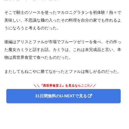
そこで騎士のソースを使ったマカロニグラタンを初体験！熱々で
美味しい、不思議な麺の入ったその料理を自分の家でも作れるよ
うになろうと考えるのだった。
後編はアリスとファルが市場でフルーツゼリーを食べ、その作っ
た魔女カミラと話すお話。カミラは、これは未完成品と言い、本
物は異世界食堂で食べたものだった。
またしてもねこやに勝てなかったとファルは悔しがるのだった。
＼＼『異世界食堂２』を見るならここ!!／／
31日間無料のU-NEXTで見る