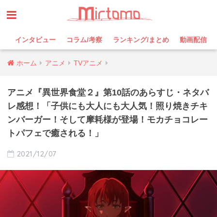
インタビュー
コラム/考察
ランキング/まとめ
動画配信
ホーム
アニメ
TVアニメ
アニメ『異世界食堂２』第10話のあらすじ・ネタバ
レ感想！「子供にも大人にも大人気！照り焼きチキ
ンバーガー！そして摩耗様が登場！モカチョコレー
トパフェで癒される！」
2021/12/07