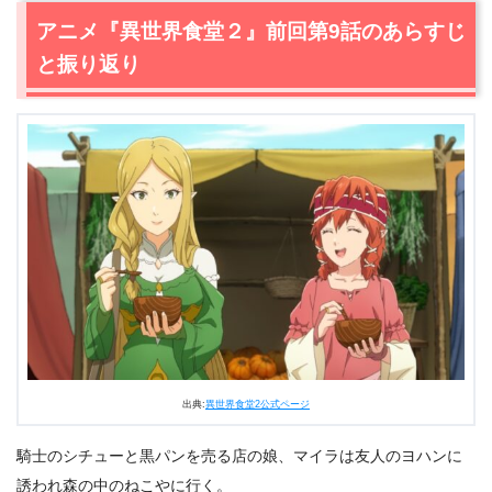
感想
アニメ『異世界食堂２』前回第9話のあらすじ
2.1
テリヤキチキンにはこういう食べ方もある！テリヤキチ
と振り返り
キンバーガーとライスチキンバーガー！
2.2
自信のない魔王様を慰め理味、モカチョコレートパフ
ェ
3.
アニメ『異世界食堂２』第10話のあらすじ・ネタバレ感
想まとめ
出典:
異世界食堂2公式ページ
騎士のシチューと黒パンを売る店の娘、マイラは友人のヨハンに
誘われ森の中のねこやに行く。