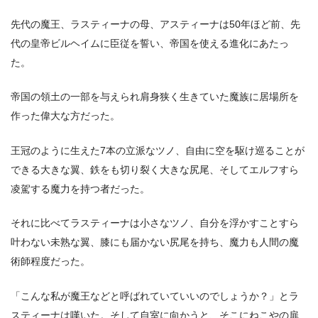
先代の魔王、ラスティーナの母、アスティーナは50年ほど前、先
代の皇帝ビルヘイムに臣従を誓い、帝国を使える進化にあたっ
た。
帝国の領土の一部を与えられ肩身狭く生きていた魔族に居場所を
作った偉大な方だった。
王冠のように生えた7本の立派なツノ、自由に空を駆け巡ることが
できる大きな翼、鉄をも切り裂く大きな尻尾、そしてエルフすら
凌駕する魔力を持つ者だった。
それに比べてラスティーナは小さなツノ、自分を浮かすことすら
叶わない未熟な翼、膝にも届かない尻尾を持ち、魔力も人間の魔
術師程度だった。
「こんな私が魔王などと呼ばれていていいのでしょうか？」とラ
スティーナは嘆いた。そして自室に向かうと、そこにねこやの扉