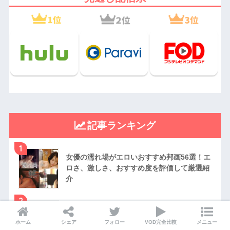
記事ランキング
1
女優の濡れ場がエロいおすすめ邦画56選！エ
ロさ、激しさ、おすすめ度を評価して厳選紹
介
2
最強にチートなアニメキャラクターランキン
グTOP20！強さや能力がデタラメにヤバいキ
ホーム
シェア
フォロー
VOD完全比較
メニュー