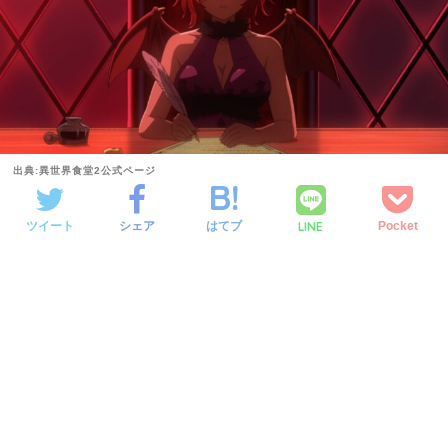
出典:異世界食堂2公式ページ
LINE
ツイート
シェア
はてブ
Pocket