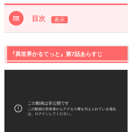
目次
1.
『異世界かるてっと』第7話あらすじ
2.
【ネタバレ】『異世界かるてっと』第7話の感想
2.1
綺麗なめぐみん
『異世界かるてっと』第7話あらすじ
2.2
ハムスケ登場
2.3
アインズ×スバル
2.4
次回は臨海学校！
3.
『異世界かるてっと』第7話あらすじ・ネタバレ感想ま
とめ