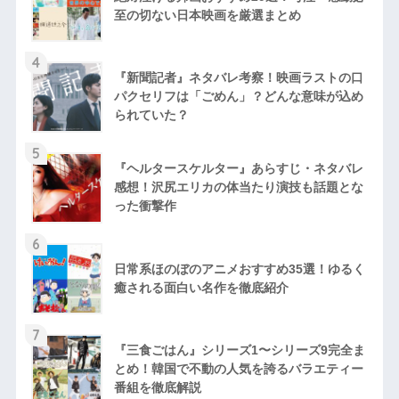
至の切ない日本映画を厳選まとめ
4
『新聞記者』ネタバレ考察！映画ラストの口
パクセリフは「ごめん」？どんな意味が込め
られていた？
5
『ヘルタースケルター』あらすじ・ネタバレ
感想！沢尻エリカの体当たり演技も話題とな
った衝撃作
6
日常系ほのぼのアニメおすすめ35選！ゆるく
癒される面白い名作を徹底紹介
7
『三食ごはん』シリーズ1〜シリーズ9完全ま
とめ！韓国で不動の人気を誇るバラエティー
番組を徹底解説