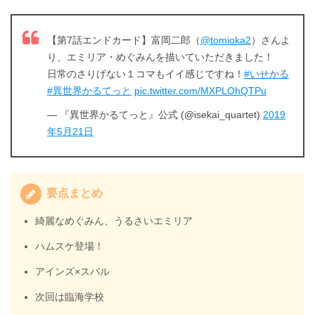
【第7話エンドカード】富岡二郎（
@tomioka2
）さんよ
り、エミリア・めぐみんを描いていただきました！
日常のさりげない１コマもイイ感じですね！
#いせかる
#異世界かるてっと
pic.twitter.com/MXPLOhQTPu
— 『異世界かるてっと』公式 (@isekai_quartet)
2019
年5月21日
要点まとめ
綺麗なめぐみん、うるさいエミリア
ハムスケ登場！
アインズ×スバル
次回は臨海学校