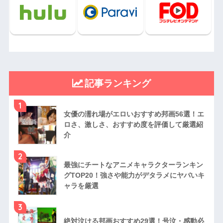
記事ランキング
1
女優の濡れ場がエロいおすすめ邦画56選！エ
ロさ、激しさ、おすすめ度を評価して厳選紹
介
2
最強にチートなアニメキャラクターランキン
グTOP20！強さや能力がデタラメにヤバいキ
ャラを厳選
3
絶対泣ける邦画おすすめ29選！号泣・感動必