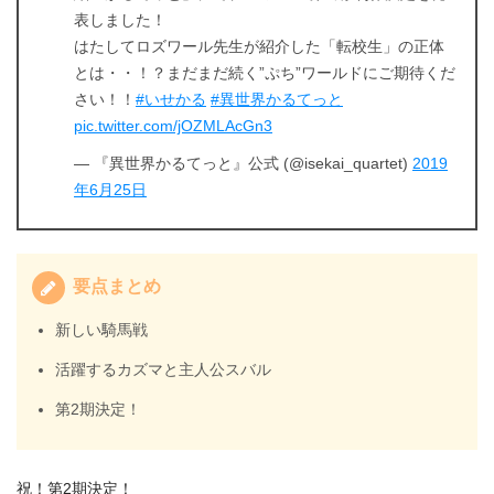
表しました！
はたしてロズワール先生が紹介した「転校生」の正体
とは・・！？まだまだ続く”ぷち”ワールドにご期待くだ
さい！！
#いせかる
#異世界かるてっと
pic.twitter.com/jOZMLAcGn3
— 『異世界かるてっと』公式 (@isekai_quartet)
2019
年6月25日
要点まとめ
新しい騎馬戦
活躍するカズマと主人公スバル
第2期決定！
祝！第2期決定！