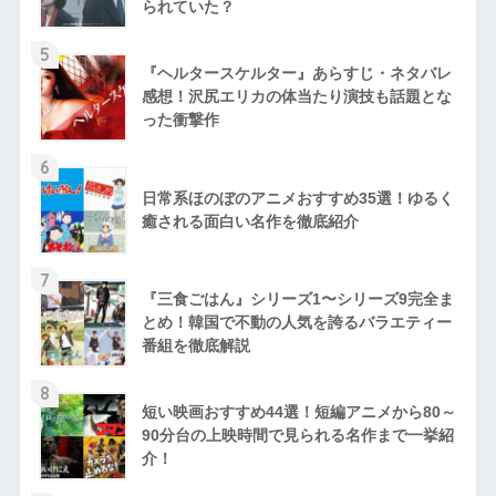
られていた？
5
『ヘルタースケルター』あらすじ・ネタバレ
感想！沢尻エリカの体当たり演技も話題とな
った衝撃作
6
日常系ほのぼのアニメおすすめ35選！ゆるく
癒される面白い名作を徹底紹介
7
『三食ごはん』シリーズ1〜シリーズ9完全ま
とめ！韓国で不動の人気を誇るバラエティー
番組を徹底解説
8
短い映画おすすめ44選！短編アニメから80～
90分台の上映時間で見られる名作まで一挙紹
介！