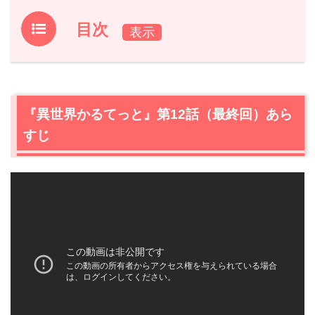
目次
1.
『異世界かるてっと』第12話（最終回）あらすじ
2.
【ネタバレ】『異世界かるてっと』第12話（最終回）の
感想
『異世界かるてっと』第12話（最終回）あら
2.1
主役を譲る加護
すじ
2.2
騎馬戦とはなんだったのか
2.3
まとめ役の目線
2.4
スバルの主人公感
2.5
珍しく活躍するカズマ
2.6
〆は幼女
2.7
結局帰れない
3.
『異世界かるてっと』第12話（最終回）あらすじ・ネタ
バレ感想まとめ