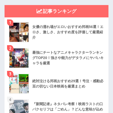
記事ランキング
1
女優の濡れ場がエロいおすすめ邦画56選！エ
ロさ、激しさ、おすすめ度を評価して厳選紹
介
2
最強にチートなアニメキャラクターランキン
グTOP20！強さや能力がデタラメにヤバいキ
ャラを厳選
3
絶対泣ける邦画おすすめ29選！号泣・感動必
至の切ない日本映画を厳選まとめ
4
『新聞記者』ネタバレ考察！映画ラストの口
パクセリフは「ごめん」？どんな意味が込め