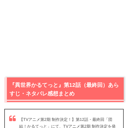
『異世界かるてっと』第12話（最終回）あら
すじ・ネタバレ感想まとめ
【TVアニメ第2期 制作決定！】第12話・最終回「団
結！かるてっと」にて、TVアニメ第2期 制作決定を発