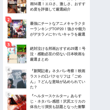
画56選！エロさ、激しさ、おすす
め度を評価して厳選紹介
2
最強にチートなアニメキャラクタ
ーランキングTOP20！強さや能力
がデタラメにヤバいキャラを厳選
3
絶対泣ける邦画おすすめ29選！号
泣・感動必至の切ない日本映画を
厳選まとめ
4
『新聞記者』ネタバレ考察！映画
ラストの口パクセリフは「ごめ
ん」？どんな意味が込められてい
た？
5
『ヘルタースケルター』あらす
じ・ネタバレ感想！沢尻エリカの
体当たり演技も話題となった衝撃