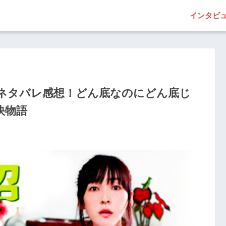
インタビ
ネタバレ感想！どん底なのにどん底じ
快物語