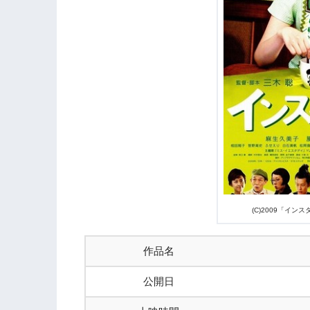
(C)2009「イ
作品名
公開日