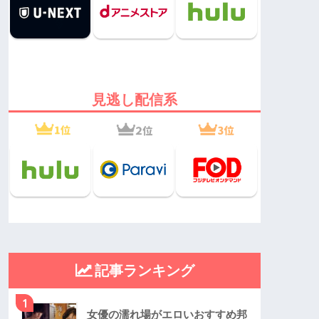
見逃し配信系
記事ランキング
1
女優の濡れ場がエロいおすすめ邦