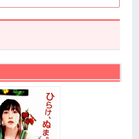
すじ・感想
様
にツッコミたくなるシーンの数々
セージ
レ感想まとめ