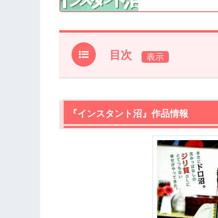
目次
1.
『インスタント沼』作品情報
2.
【ネタバレ】『インスタント沼』あら
2.1
『インスタント沼』作品情報
沈丁花ハナメ（麻生久美子）の人生模
2.2
本編幕開け早々のコント
2.3
可愛い骨董品の数々、そして次から次
2.4
シオシオミロの作り方
2.5
『インスタント沼』に込められたメッ
3.
『インスタント沼』あらすじ・ネタバ