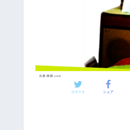
出典:映画.com
ツイート
シェア