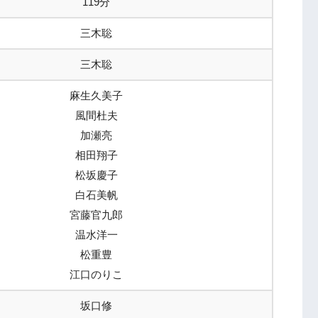
119分
三木聡
三木聡
麻生久美子
風間杜夫
加瀬亮
相田翔子
松坂慶子
白石美帆
宮藤官九郎
温水洋一
松重豊
江口のりこ
坂口修