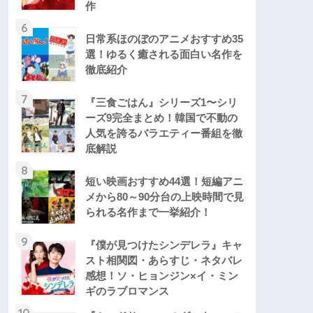
作
6
日常系ほのぼのアニメおすすめ35
選！ゆるく癒される面白い名作を
徹底紹介
7
『三食ごはん』シリーズ1〜シリ
ーズ9完全まとめ！韓国で不動の
人気を誇るバラエティー番組を徹
底解説
8
短い映画おすすめ44選！短編アニ
メから80～90分台の上映時間で見
られる名作まで一挙紹介！
9
『僕が見つけたシンデレラ』キャ
スト相関図・あらすじ・ネタバレ
感想！ソ・ヒョンジン×イ・ミン
ギのラブロマンス
10