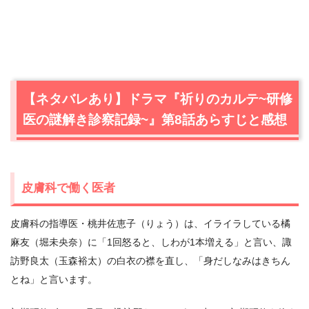
【ネタバレあり】ドラマ『祈りのカルテ~研修
医の謎解き診察記録~』第8話あらすじと感想
皮膚科で働く医者
皮膚科の指導医・桃井佐恵子（りょう）は、イライラしている橘
麻友（堀未央奈）に「1回怒ると、しわが1本増える」と言い、諏
訪野良太（玉森裕太）の白衣の襟を直し、「身だしなみはきちん
とね」と言います。