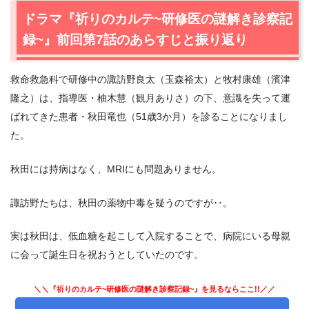
2.
【ネタバレあり】ドラマ『祈りのカルテ~研修医の謎解
ドラマ『祈りのカルテ~研修医の謎解き診察記
き診察記録~』第8話あらすじと感想
録~』前回第7話のあらすじと振り返り
2.1
皮膚科で働く医者
2.2
放火犯
救命救急科で研修中の諏訪野良太（玉森裕太）と牧村康雄（濱津
2.3
10年前のカルテと、桃井佐恵子（りょう）たちの秘密
隆之）は、指導医・柚木慧（観月ありさ）の下、意識を失って運
2.4
患者を信じる諏訪野良太（玉森裕太）
ばれてきた患者・秋田竜也（51歳3か月）を診ることになりまし
2.5
隠している事
た。
2.6
思いやる2人
3.
ドラマ『祈りのカルテ~研修医の謎解き診察記録~』第8
秋田には持病はなく、MRIにも問題ありません。
話まとめ
諏訪野たちは、秋田の薬物中毒を疑うのですが‥。
実は秋田は、低血糖を起こして入院することで、病院にいる母親
に会って誕生日を祝おうとしていたのです。
＼＼『祈りのカルテ~研修医の謎解き診察記録~』を見るならここ!!／／