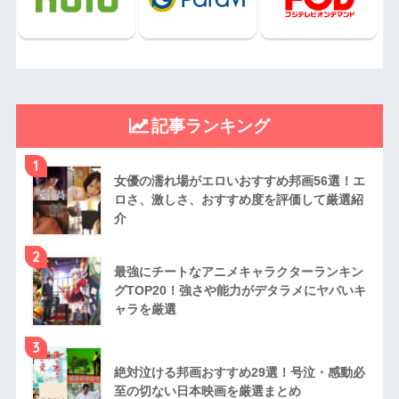
記事ランキング
1
女優の濡れ場がエロいおすすめ邦画56選！エ
ロさ、激しさ、おすすめ度を評価して厳選紹
介
2
最強にチートなアニメキャラクターランキン
グTOP20！強さや能力がデタラメにヤバいキ
ャラを厳選
3
絶対泣ける邦画おすすめ29選！号泣・感動必
至の切ない日本映画を厳選まとめ