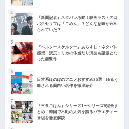
4
『新聞記者』ネタバレ考察！映画ラストの口
パクセリフは「ごめん」？どんな意味が込め
られていた？
5
『ヘルタースケルター』あらすじ・ネタバレ
感想！沢尻エリカの体当たり演技も話題とな
った衝撃作
6
日常系ほのぼのアニメおすすめ35選！ゆるく
癒される面白い名作を徹底紹介
7
『三食ごはん』シリーズ1〜シリーズ9完全ま
とめ！韓国で不動の人気を誇るバラエティー
番組を徹底解説