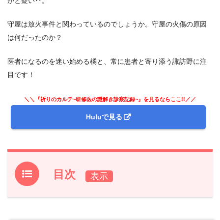
かと疑い‥。
守屋は放火事件と関わっているのでしょうか。守屋の火傷の原因
は何だったのか？
医者になるのを迷い始める橘と、常に患者と寄り添う諏訪野に注
目です！
＼＼『祈りのカルテ~研修医の謎解き診察記録~』を見るならここ!!／／
Huluで見る
目次
1.
ドラマ『祈りのカルテ~研修医の謎解き診察記録~』前回
第7話のあらすじと振り返り