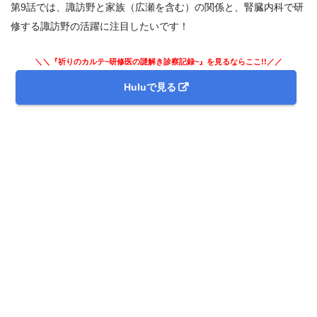
第9話では、諏訪野と家族（広瀬を含む）の関係と、腎臓内科で研
修する諏訪野の活躍に注目したいです！
＼＼『祈りのカルテ~研修医の謎解き診察記録~』を見るならここ!!／／
Huluで見る