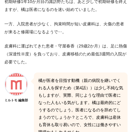
初期研修1年10か月目の諏訪野たちは、あと少しで初期研修を終え
ますが、橘は医者になるのを迷い始めていました。
一方、入院患者が少なく、拘束時間が短い皮膚科は、火傷の患者
が来ると修羅場になるようで‥。
皮膚科に運ばれてきた患者・守屋春香（29歳2か月）は、足に熱傷
（深達性Ⅲ度）を負っており、皮膚移植のため最低3週間の入院が
必要でした。
橘が医者を目指す動機（親の病院を継いでく
れる人を探すため（第4話））は少し不純な気
もしますが、実際、同じような理由で医者に
ミルトモ 編集部
なった人もいる気がします。橘は最終的にど
うするのでしょう。医者になるのを辞めてし
まうのでしょうか？ところで、皮膚科は産休
も育休も取り易いので、女性には働きやすい