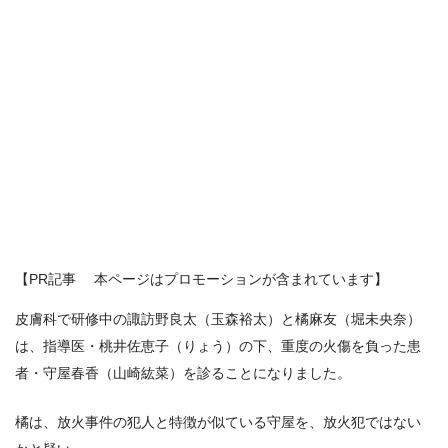
【PR記事 本ページはプロモーションが含まれています】
皮膚科で研修中の諏訪野良太（玉森裕太）と橘麻友（堀未央奈）
は、指導医・桃井佐恵子（りょう）の下、重度の火傷を負った患
者・守屋春香（山崎紘菜）を診ることになりました。
橘は、放火事件の犯人と特徴が似ている守屋を、放火犯ではない