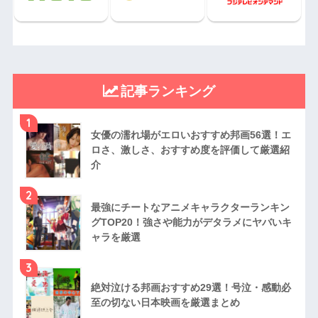
記事ランキング
1
女優の濡れ場がエロいおすすめ邦画56選！エ
ロさ、激しさ、おすすめ度を評価して厳選紹
介
2
最強にチートなアニメキャラクターランキン
グTOP20！強さや能力がデタラメにヤバいキ
ャラを厳選
3
絶対泣ける邦画おすすめ29選！号泣・感動必
至の切ない日本映画を厳選まとめ