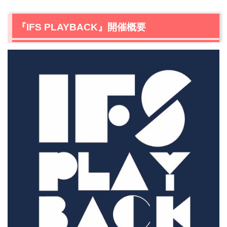
2.
『IFS PLAYBACK』上映作品 / 上映スケジュール
2.1
12月12日（土）『蒼のざらざら』（2014年/116分）
『IFS PLAYBACK』開催概要
2.2
12月13日（日）『片山享監督特集 生きる、理屈』
2.3
12月14日（月）『佐藤睦美監督特集上映 ロマンス/生
活』
2.4
12月15日（火）『そこにあるもの』（2010年/68分）※
音声ガイド・字幕付き上映
2.5
12月16日（水）『かぞくあわせ』（2019年/92分）
2.6
12月17日（木）『みぽりん』（2019年/108分）
2.7
12月18日（金）『地元ピース！幻想ドライビング』
（2020年/85分）