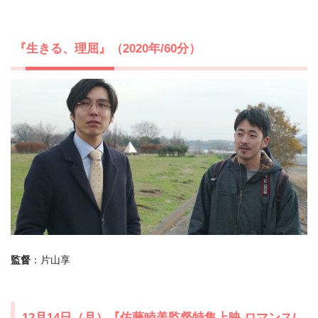
『生きる、理屈』（2020年/60分）
監督
：片山享
12月14日（月）『佐藤睦美監督特集上映 ロマンス/