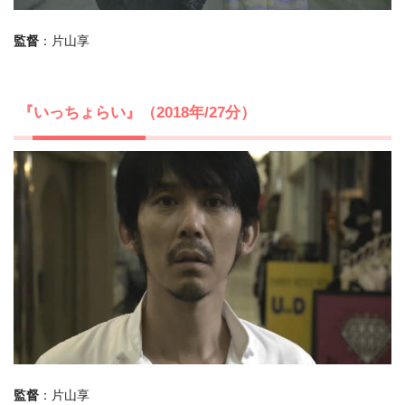
監督
：片山享
『いっちょらい』（2018年/27分）
監督
：片山享