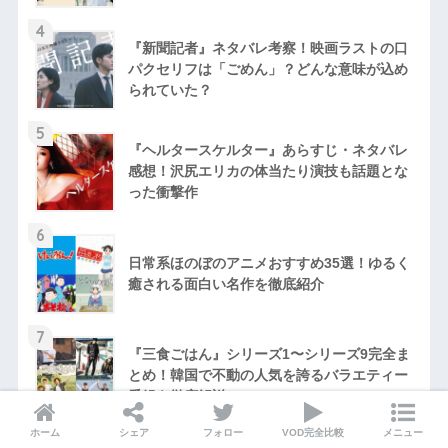
4
『新聞記者』ネタバレ考察！映画ラストの口
パクセリフは「ごめん」？どんな意味が込め
られていた？
5
『ヘルタースケルター』あらすじ・ネタバレ
感想！沢尻エリカの体当たり演技も話題とな
った衝撃作
6
日常系ほのぼのアニメおすすめ35選！ゆるく
癒される面白い名作を徹底紹介
7
『三食ごはん』シリーズ1〜シリーズ9完全ま
とめ！韓国で不動の人気を誇るバラエティー
番組を徹底解説
ホーム
シェア
フォロー
VOD完全比較
メニュー
8