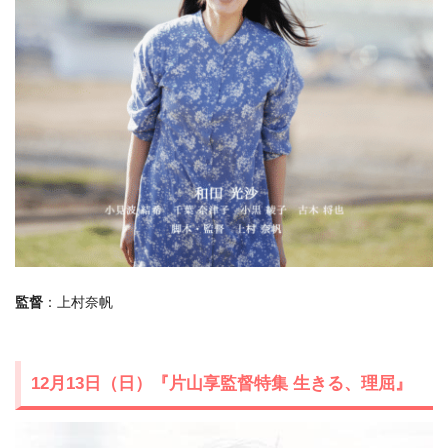
監督
：上村奈帆
12月13日（日）『片山享監督特集 生きる、理屈』