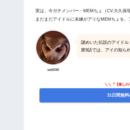
実は、今ガチメンバー・MEMちょ（CV.大久
まだまだアイドルに未練がアリなMEMちょを、
謎めいた伝説のアイドル
第9話では、アイの知ら
sat0330
＼＼『【推しの
31日間無料