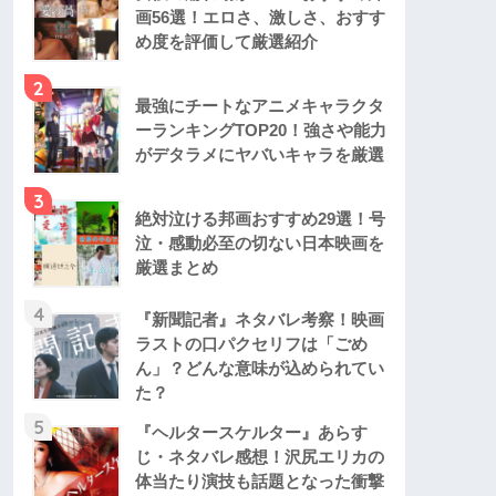
画56選！エロさ、激しさ、おすす
め度を評価して厳選紹介
2
最強にチートなアニメキャラクタ
ーランキングTOP20！強さや能力
がデタラメにヤバいキャラを厳選
3
絶対泣ける邦画おすすめ29選！号
泣・感動必至の切ない日本映画を
厳選まとめ
4
『新聞記者』ネタバレ考察！映画
ラストの口パクセリフは「ごめ
ん」？どんな意味が込められてい
た？
5
『ヘルタースケルター』あらす
じ・ネタバレ感想！沢尻エリカの
体当たり演技も話題となった衝撃