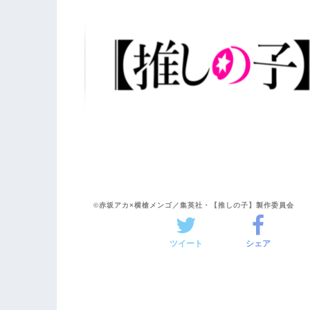
©赤坂アカ×横槍メンゴ／集英社・【推しの子】製作委員会
ツイート
シェア