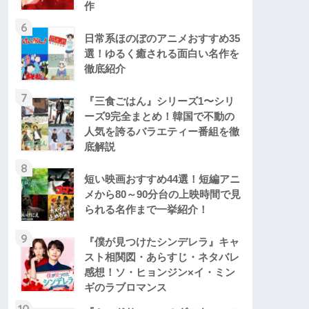
作
6
日常系ほのぼのアニメおすすめ35
選！ゆるく癒される面白い名作を
徹底紹介
7
『三食ごはん』シリーズ1〜シリ
ーズ9完全まとめ！韓国で不動の
人気を誇るバラエティー番組を徹
底解説
8
短い映画おすすめ44選！短編アニ
メから80～90分台の上映時間で見
られる名作まで一挙紹介！
9
『僕が見つけたシンデレラ』キャ
スト相関図・あらすじ・ネタバレ
感想！ソ・ヒョンジン×イ・ミン
ギのラブロマンス
10