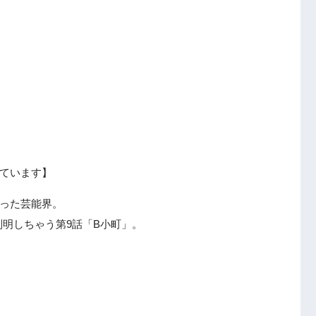
ています】
なった芸能界。
明しちゃう第9話「B小町」。