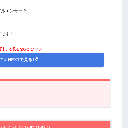
フルエンサー？
イです！
子】』を見るならここ!!／／
のU-NEXTで見る
らすじと振り返り
』第9話あらすじと感想
ーが、大量サバ読み！？