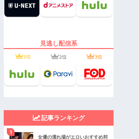
見逃し配信系
記事ランキング
1
女優の濡れ場がエロいおすすめ邦