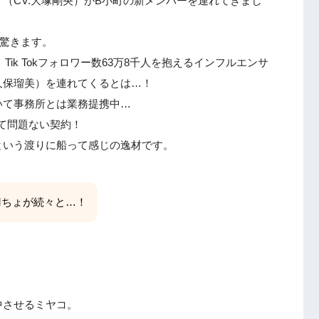
（CV.大塚剛央）がB小町の新メンバーを連れてきまし
に驚きます。
、Tik Tokフォロワー数63万8千人を抱えるインフルエンサ
大久保瑠美）を連れてくるとは…！
いて事務所とは業務提携中…
て問題ない契約！
という渡りに船って感じの逸材です。
Mちょが続々と…！
中させるミヤコ。