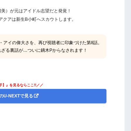
保瑠美）が元はアイドル志望だと発覚！
アクアは新生B小町へスカウトします。
・アイの偉大さを、再び視聴者に印象づけた第8話。
れざる裏話が…ついに鏑木Pからなされます！
子】』を見るならここ!!／／
のU-NEXTで見る