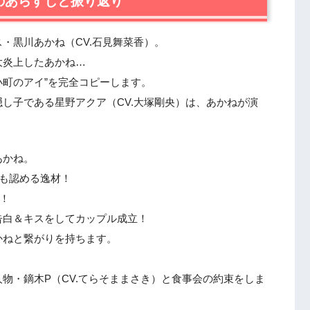
のあらすじと振り返り
ル誕生！
・黒川あかね（CV.石見舞菜香）。
くて…
大炎上したあかね…
たのは誰！？
小町のアイ”を完全コピーします。
し子である星野アクア（CV.大塚剛央）は、あかねが演
分に厳しすぎる件。
するもの
あかね。
）も認める逸材！
！
告白＆キスをしてカップル成立！
かねと繋がりを持ちます。
物・鏑木P（CV.てらそままさき）と食事会の約束をしま