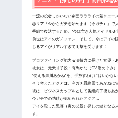
アニメ『【推しの子】』前回第8話
2.2
年齢なんて関係ない…25歳のアイド
2.3
今ガチ効果絶大…兄はモテモテ！
一流の役者しかいない劇団ララライの若きエース
2.4
どうしても、あのキスが頭から離れな
恋リア『今からガチ恋始めます（今ガチ）』で
2.5
伝説のアイドル・アイをオトナに変え
番組で復活するため、“今は亡き人気アイドルB
2.6
B小町の顔（センター）は誰にする？
前世はアイのガチファン…そして、今はアイの隠
2.7
面倒でひねくれてる元天才子役が、自
じるアイがリアルすぎて衝撃を受けます！
3.
アニメ『【推しの子】』の次回に期待
プロファイリング能力＆演技力に長けた女優・
彼女は、元天才子役・有馬かな（CV.潘めぐみ
“使える黒川あかね”を、手放すわけにはいかない
そう考えたアクアは、今ガチ最終回であかねに
彼は、ビジネスカップルとして番組終了後もあ
今ガチでの功績が認められたアクア…
アイを殺した黒幕（実の父親）探しの鍵となる人
す。