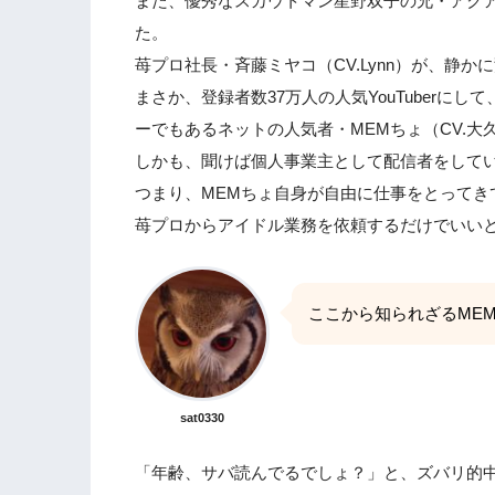
また、優秀なスカウトマン星野双子の兄・アクア
た。
苺プロ社長・斉藤ミヤコ（CV.Lynn）が、静か
まさか、登録者数37万人の人気YouTuberにして
ーでもあるネットの人気者・MEMちょ（CV.
しかも、聞けば個人事業主として配信者をして
つまり、MEMちょ自身が自由に仕事をとってき
苺プロからアイドル業務を依頼するだけでいい
ここから知られざるME
sat0330
「年齢、サバ読んでるでしょ？」と、ズバリ的