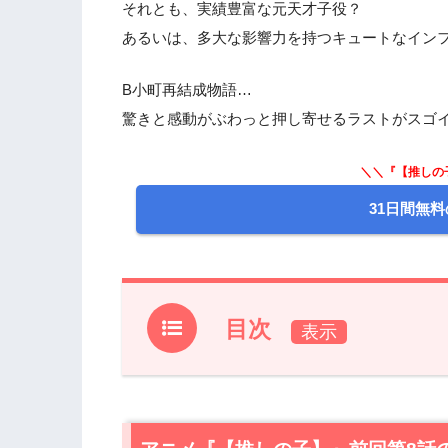
それとも、実績豊富な元天才子役？
あるいは、多大な影響力を持つキュートなイン
B小町再結成物語…
驚きと感動がぶわっと押し寄せるラストがスゴ
＼＼『【推しの
31日間無料
目次
1.
アニメ『【推しの子】』前回第8話のあ
2.
【ネタバレあり】アニメ『【推しの子】
2.1
フォロワー64万人のインフルエンサ