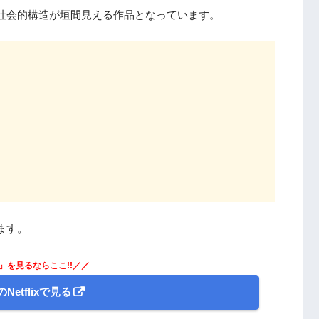
つ社会的構造が垣間見える作品となっています。
ます。
Y』を見るならここ!!／／
Netflixで見る