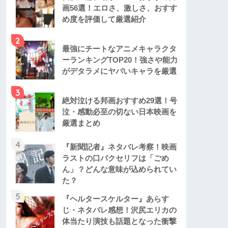
画56選！エロさ、激しさ、おすす
め度を評価して厳選紹介
2
最強にチートなアニメキャラクタ
ーランキングTOP20！強さや能力
がデタラメにヤバいキャラを厳選
3
絶対泣ける邦画おすすめ29選！号
泣・感動必至の切ない日本映画を
厳選まとめ
4
『新聞記者』ネタバレ考察！映画
ラストの口パクセリフは「ごめ
ん」？どんな意味が込められてい
た？
5
『ヘルタースケルター』あらす
じ・ネタバレ感想！沢尻エリカの
体当たり演技も話題となった衝撃