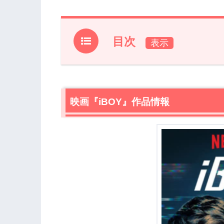
目次
1.
映画『iBOY』作品情報
2.
【ネタバレ】映画『iBOY』あらすじ・
2.1
映画『iBOY』作品情報
脳にスマホの破片が埋まってしまった
2.2
実行犯のチンピラたちに制裁を下すiB
2.3
クローリー団地の犯罪の一掃
2.4
黒幕エルマンとの対決
2.5
シンプルな構成の社会派SF
3.
映画『iBOY』あらすじ・ネタバレ感想