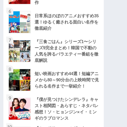
作
6
日常系ほのぼのアニメおすすめ35
選！ゆるく癒される面白い名作を
徹底紹介
7
『三食ごはん』シリーズ1〜シリ
ーズ9完全まとめ！韓国で不動の
人気を誇るバラエティー番組を徹
底解説
8
短い映画おすすめ44選！短編アニ
メから80～90分台の上映時間で見
られる名作まで一挙紹介！
9
『僕が見つけたシンデレラ』キャ
スト相関図・あらすじ・ネタバレ
感想！ソ・ヒョンジン×イ・ミン
ギのラブロマンス
10