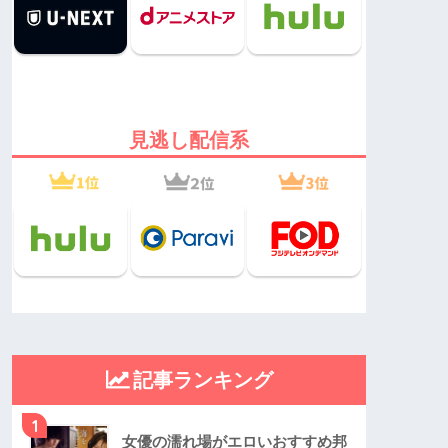
見逃し配信系
記事ランキング
1
女優の濡れ場がエロいおすすめ邦