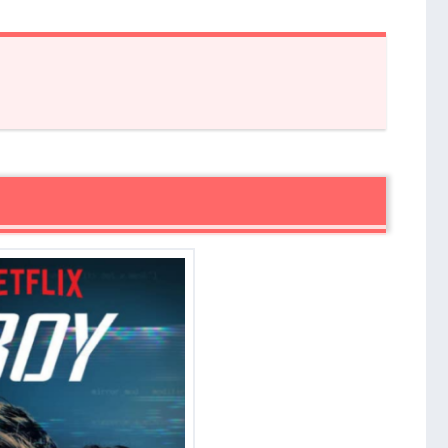
感想
トム
OY
まとめ