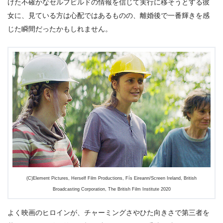
けた不確かなセルフビルドの情報を信じて実行に移そうとする彼
女に、見ている方は心配ではあるものの、離婚後で一番輝きを感
じた瞬間だったかもしれません。
(C)Element Pictures, Herself Film Productions, Fís Eireann/Screen Ireland, British
Broadcasting Corporation, The British Film Institute 2020
よく映画のヒロインが、チャーミングさやひた向きさで第三者を