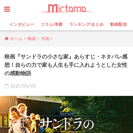
インタビュー
コラム/考察
ランキング/まとめ
動画配信
ホーム
映画
洋画
映画『サンドラの小さな家』あらすじ・ネタバレ感
想！自らの力で家も人生も手に入れようとした女性
の感動物語
2021/05/03