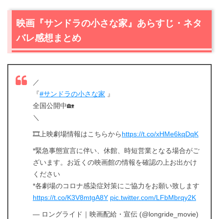
映画『サンドラの小さな家』あらすじ・ネタ
バレ感想まとめ
／
『
#サンドラの小さな家
』
全国公開中🏡
＼
🎞上映劇場情報はこちらから
https://t.co/xHMe6kqDqK
*緊急事態宣言に伴い、休館、時短営業となる場合がご
ざいます。お近くの映画館の情報を確認の上お出かけ
ください
*各劇場のコロナ感染症対策にご協力をお願い致します
https://t.co/K3V8mtgA8Y
pic.twitter.com/LFbMbrqy2K
— ロングライド｜映画配給・宣伝 (@longride_movie)