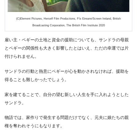
(C)Element Pictures, Herself Film Productions, Fís Eireann/Screen Ireland, British
Broadcasting Corporation, The British Film Institute 2020
雇い主・ペギーの土地と資金の援助についても、サンドラの母親
とペギーの関係性も大きく影響したとはいえ、ただの幸運では片
付けられません。
サンドラの行動と熱意にペギーが心を動かされなければ、援助を
得ることも難しかったでしょう。
家を建てることで、自分の望む新しい人生を手に入れようとした
サンドラ。
物語では、家作りで発生する問題だけでなく、元夫に娘たちの親
権を奪われそうにもなります。