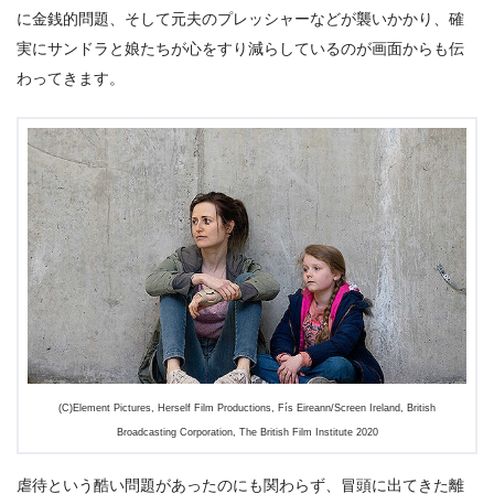
に金銭的問題、そして元夫のプレッシャーなどが襲いかかり、確
実にサンドラと娘たちが心をすり減らしているのが画面からも伝
わってきます。
(C)Element Pictures, Herself Film Productions, Fís Eireann/Screen Ireland, British
Broadcasting Corporation, The British Film Institute 2020
虐待という酷い問題があったのにも関わらず、冒頭に出てきた離