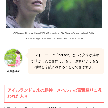
(C)Element Pictures, Herself Film Productions, Fís Eireann/Screen Ireland, British
Broadcasting Corporation, The British Film Institute 2020
エンドロールで「herself」という文字が浮か
び上がったときには、もう一度言いようもな
い感動と余韻に浸れることができますよ。
斎藤あやめ
アイルランド古来の精神「メハル」の言葉通りに救
われた人々