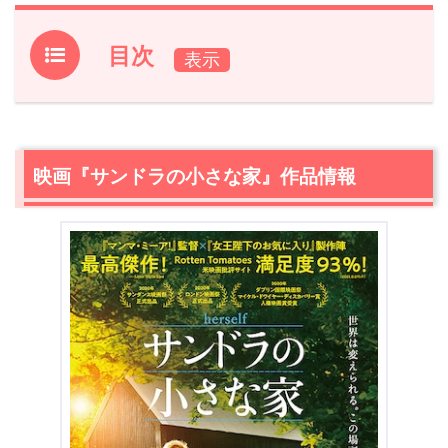
目次
1.
映画『サンドラの小さな家』作品情報
2.
【ネタバレ】映画『サンドラの小さな家』あらすじ・感
想
映画『サンドラの小さな家』作品情報
2.1
ただのDIY物語じゃない。1人の女性の再起物語
2.2
原題の『herself』が持つ深すぎる意味
2.3
映画『サンドラの小さな家』衝撃すぎるラスト結末
2.4
アイルランド古来の精神「メハル」の言葉通りに救わ
れた人々
3.
映画『サンドラの小さな家』あらすじ・ネタバレ感想ま
とめ