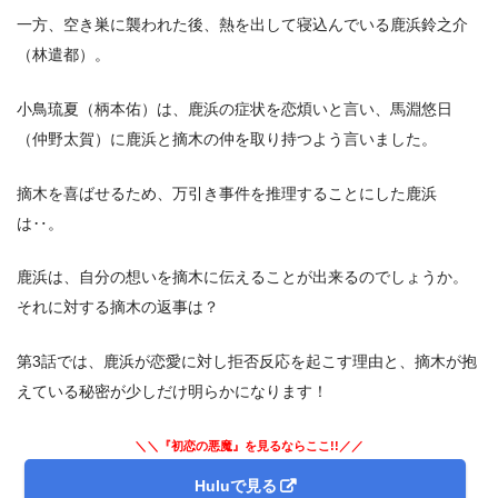
一方、空き巣に襲われた後、熱を出して寝込んでいる鹿浜鈴之介
（林遣都）。
小鳥琉夏（柄本佑）は、鹿浜の症状を恋煩いと言い、馬淵悠日
（仲野太賀）に鹿浜と摘木の仲を取り持つよう言いました。
摘木を喜ばせるため、万引き事件を推理することにした鹿浜
は‥。
鹿浜は、自分の想いを摘木に伝えることが出来るのでしょうか。
それに対する摘木の返事は？
第3話では、鹿浜が恋愛に対し拒否反応を起こす理由と、摘木が抱
えている秘密が少しだけ明らかになります！
＼＼『初恋の悪魔』を見るならここ!!／／
Huluで見る