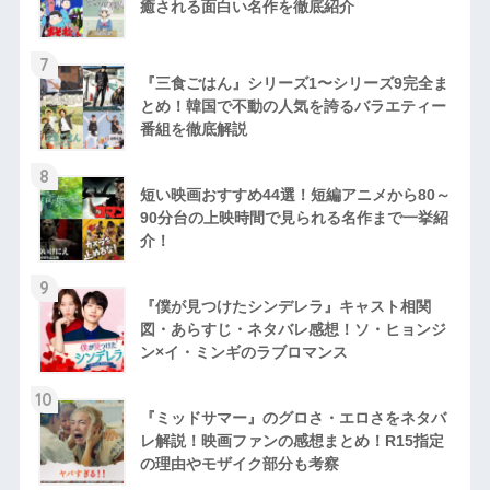
癒される面白い名作を徹底紹介
7
『三食ごはん』シリーズ1〜シリーズ9完全ま
とめ！韓国で不動の人気を誇るバラエティー
番組を徹底解説
8
短い映画おすすめ44選！短編アニメから80～
90分台の上映時間で見られる名作まで一挙紹
介！
9
『僕が見つけたシンデレラ』キャスト相関
図・あらすじ・ネタバレ感想！ソ・ヒョンジ
ン×イ・ミンギのラブロマンス
10
『ミッドサマー』のグロさ・エロさをネタバ
レ解説！映画ファンの感想まとめ！R15指定
の理由やモザイク部分も考察