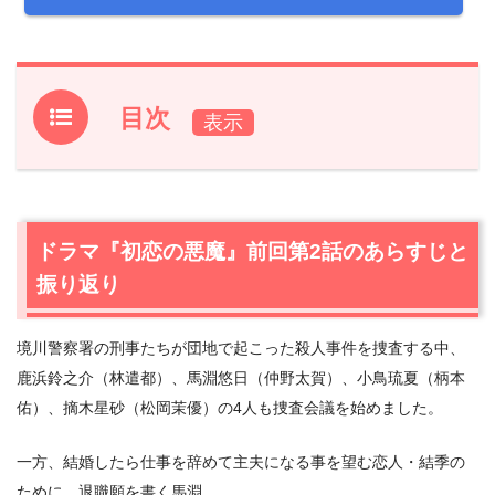
目次
1.
ドラマ『初恋の悪魔』前回第2話のあらすじと振り返り
2.
【ネタバレあり】ドラマ『初恋の悪魔』第3話あらすじ
と感想
ドラマ『初恋の悪魔』前回第2話のあらすじと
2.1
花束を持つ馬淵（仲野太賀）と、空き巣に入られた鹿浜
振り返り
（林遣都）
2.2
万引き事件と、鹿浜鈴之介（林遣都）の恋煩い
境川警察署の刑事たちが団地で起こった殺人事件を捜査する中、
2.3
へび女と、無くなった銃弾
鹿浜鈴之介（林遣都）、馬淵悠日（仲野太賀）、小鳥琉夏（柄本
2.4
万引き事件の結末
佑）、摘木星砂（松岡茉優）の4人も捜査会議を始めました。
2.5
摘木（松岡茉優）の秘密と、不思議な森園（安田顕）
3.
ドラマ『初恋の悪魔』第3話まとめ
一方、結婚したら仕事を辞めて主夫になる事を望む恋人・結季の
ために、退職願を書く馬淵。