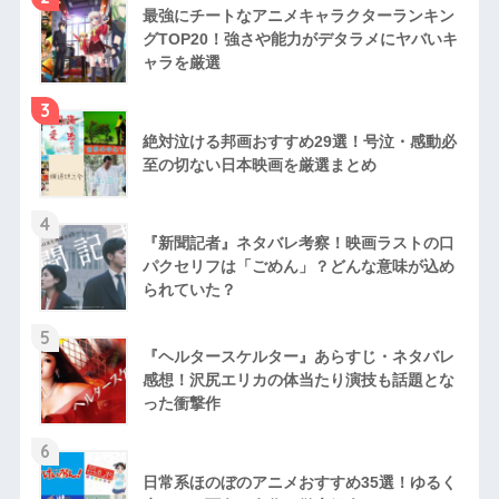
最強にチートなアニメキャラクターランキン
グTOP20！強さや能力がデタラメにヤバいキ
ャラを厳選
3
絶対泣ける邦画おすすめ29選！号泣・感動必
至の切ない日本映画を厳選まとめ
4
『新聞記者』ネタバレ考察！映画ラストの口
パクセリフは「ごめん」？どんな意味が込め
られていた？
5
『ヘルタースケルター』あらすじ・ネタバレ
感想！沢尻エリカの体当たり演技も話題とな
った衝撃作
6
日常系ほのぼのアニメおすすめ35選！ゆるく