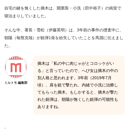
自宅の鍵を無くした摘木は、開業医・小洗（田中裕子）の病室で
寝泊まりしていました。
そんな中、署長・雪松（伊藤英明）は、3年前の事件の捜査中に、
朝陽（毎熊克哉）が銃弾1発を紛失していたことを馬淵に伝えまし
た。
摘木は「私の中に肉じゃがとコロッケがい
る」と言っていたので、へび女は摘木の中の
別人格と思われます。3年前（2019年7月
ミルトモ 編集部
頃）、肩を銃で撃たれ、内緒で小洗に治療し
てもらった摘木。もしかすると、摘木が撃た
れた銃弾は、朝陽が無くした銃弾の可能性も
ありますね。