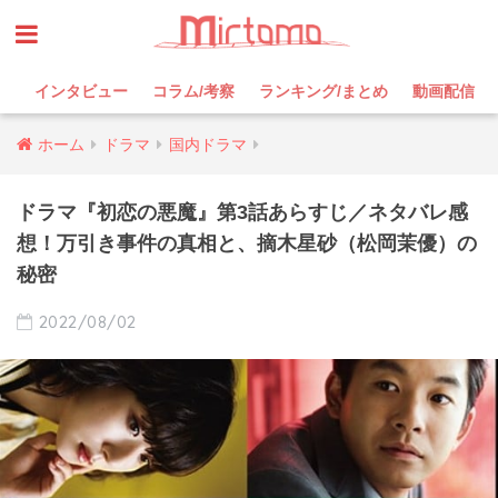
インタビュー
コラム/考察
ランキング/まとめ
動画配信
ホーム
ドラマ
国内ドラマ
ドラマ『初恋の悪魔』第3話あらすじ／ネタバレ感
想！万引き事件の真相と、摘木星砂（松岡茉優）の
秘密
2022/08/02