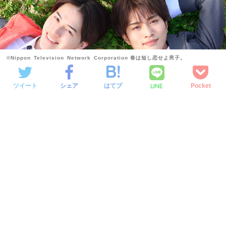
©Nippon Television Network Corporation 春は短し恋せよ男子。
LINE
ツイート
シェア
はてブ
Pocket