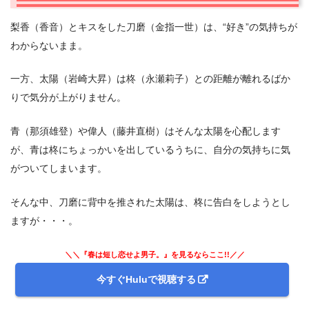
2.3
何を着て行けばいいの！
梨香（香音）とキスをした刀磨（金指一世）は、“好き”の気持ちが
2.4
初デート
わからないまま。
2.5
柊のわがまま
3.
一方、太陽（岩崎大昇）は柊（永瀬莉子）との距離が離れるばか
ドラマ『春は短し恋せよ男子。』 第7話 感想＆まとめ
りで気分が上がりません。
青（那須雄登）や偉人（藤井直樹）はそんな太陽を心配します
が、青は柊にちょっかいを出しているうちに、自分の気持ちに気
がついてしまいます。
そんな中、刀磨に背中を推された太陽は、柊に告白をしようとし
ますが・・・。
＼＼『春は短し恋せよ男子。』を見るならここ!!／／
今すぐHuluで視聴する