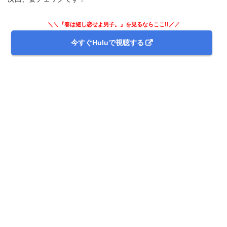
＼＼『春は短し恋せよ男子。』を見るならここ!!／／
今すぐHuluで視聴する