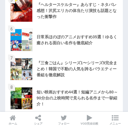
『ヘルタースケルター』あらすじ・ネタバレ
感想！沢尻エリカの体当たり演技も話題とな
った衝撃作
6
日常系ほのぼのアニメおすすめ35選！ゆるく
癒される面白い名作を徹底紹介
7
『三食ごはん』シリーズ1〜シリーズ9完全ま
とめ！韓国で不動の人気を誇るバラエティー
番組を徹底解説
8
短い映画おすすめ44選！短編アニメから80～
90分台の上映時間で見られる名作まで一挙紹
介！
9
『僕が見つけたシンデレラ』キャスト相関
ホーム
シェア
フォロー
VOD完全比較
メニュー
図・あらすじ・ネタバレ感想！ソ・ヒョンジ