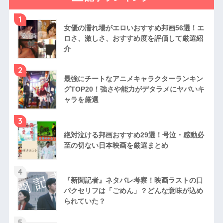
1
女優の濡れ場がエロいおすすめ邦画56選！エ
ロさ、激しさ、おすすめ度を評価して厳選紹
介
2
最強にチートなアニメキャラクターランキン
グTOP20！強さや能力がデタラメにヤバいキ
ャラを厳選
3
絶対泣ける邦画おすすめ29選！号泣・感動必
至の切ない日本映画を厳選まとめ
4
『新聞記者』ネタバレ考察！映画ラストの口
パクセリフは「ごめん」？どんな意味が込め
られていた？
5