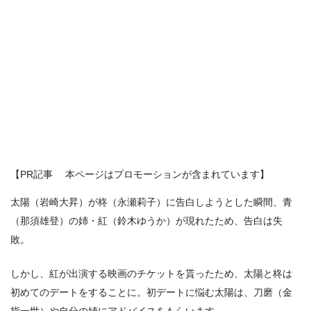
【PR記事 本ページはプロモーションが含まれています】
太陽（岩崎大昇）が柊（永瀬莉子）に告白しようとした瞬間、青
（那須雄登）の姉・紅（鈴木ゆうか）が現れたため、告白は失
敗。
しかし、紅が出演する映画のチケットを貰ったため、太陽と柊は
初めてのデートをすることに。初デートに悩む太陽は、刀磨（金
指一世）や自分の姉にアドバイスをもらいます。