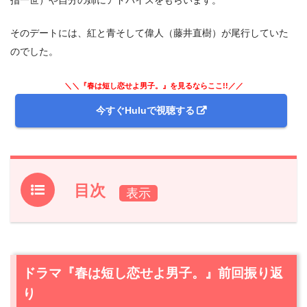
そのデートには、紅と青そして偉人（藤井直樹）が尾行していた
のでした。
＼＼『春は短し恋せよ男子。』を見るならここ!!／／
今すぐHuluで視聴する
目次
1.
ドラマ『春は短し恋せよ男子。』前回振り返り
2.
【ネタバレあり】ドラマ『春は短し恋せよ男子。』第7
話あらすじと感想
ドラマ『春は短し恋せよ男子。』前回振り返
2.1
一世一代の告白
り
2.2
彼氏の特権